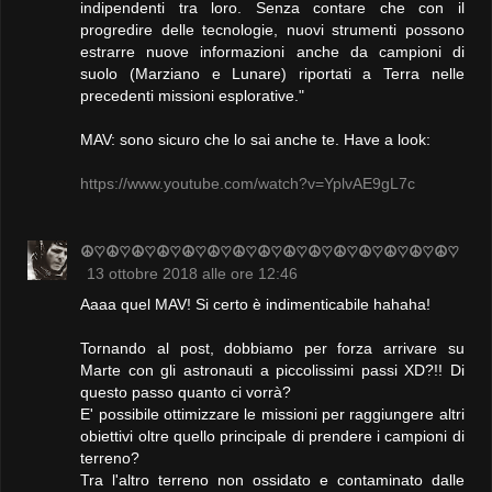
indipendenti tra loro. Senza contare che con il
progredire delle tecnologie, nuovi strumenti possono
estrarre nuove informazioni anche da campioni di
suolo (Marziano e Lunare) riportati a Terra nelle
precedenti missioni esplorative."
MAV: sono sicuro che lo sai anche te. Have a look:
https://www.youtube.com/watch?v=YplvAE9gL7c
☮♡☮♡☮♡☮♡☮♡☮♡☮♡☮♡☮♡☮♡☮♡☮♡☮♡☮♡☮♡
13 ottobre 2018 alle ore 12:46
Aaaa quel MAV! Si certo è indimenticabile hahaha!
Tornando al post, dobbiamo per forza arrivare su
Marte con gli astronauti a piccolissimi passi XD?!! Di
questo passo quanto ci vorrà?
E' possibile ottimizzare le missioni per raggiungere altri
obiettivi oltre quello principale di prendere i campioni di
terreno?
Tra l'altro terreno non ossidato e contaminato dalle