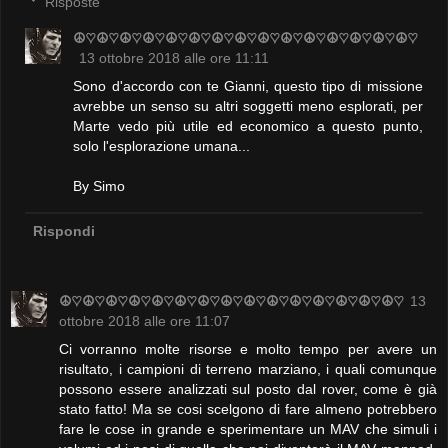
Risposte
☮♡☮♡☮♡☮♡☮♡☮♡☮♡☮♡☮♡☮♡☮♡☮♡☮♡☮♡☮♡
13 ottobre 2018 alle ore 11:11
Sono d'accordo con te Gianni, questo tipo di missione
avrebbe un senso su altri soggetti meno esplorati, per
Marte vedo più utile ed economico a questo punto,
solo l'esplorazione umana...
By Simo
Rispondi
☮♡☮♡☮♡☮♡☮♡☮♡☮♡☮♡☮♡☮♡☮♡☮♡☮♡☮♡☮♡
13
ottobre 2018 alle ore 11:07
Ci vorranno molte risorse e molto tempo per avere un
risultato, i campioni di terreno marziano, i quali comunque
possono essere analizzati sul posto dal rover, come è già
stato fatto! Ma se cosi scelgono di fare almeno potrebbero
fare le cose in grande e sperimentare un MAV che simuli i