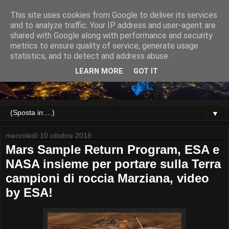
This site uses cookies from Google to deliver its services
and to analyze traffic. Your IP address and user-agent are
shared with Google along with performance and security
metrics to ensure quality of service, generate usage
statistics, and to detect and address abuse.
LEARN MORE
GOT IT
▼
mercoledì 10 ottobre 2018
Mars Sample Return Program, ESA e
NASA insieme per portare sulla Terra
campioni di roccia Marziana, video
by ESA!