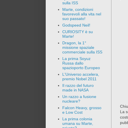
sulla ISS
Marte, condizioni
favorevoli alla vita nel
suo passato!
Godspeed Neil!
CURIOSITY è su
Marte!
Dragon, la 1°
missione spaziale
commerciale sulla ISS
La prima Soyuz
Russa dallo
spazioporto Europeo
L'Universo accelera,
premio Nobel 2011
Il razzo del futuro
made in NASA
Un razzo a fusione
nucleare?
Chiu
Falcon Heavy, grosso
La s
e Low Cost
cost
La prima colonia
pubb
umana su Marte,