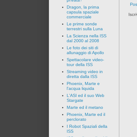
privata?
Pos
Dragon, la prima
capsula spaziale
Iscri
commerciale
Le prime sonde
terrestri sulla Luna
La Scienza nella ISS
dal 2000 al 2008
Le foto dei siti di
allunaggio di Apollo
Spettacolare video-
tour della ISS
Streaming video in
diretta dalla ISS
Phoenix, Marte e
l'acqua liquida
L'ASI ed il suo Web
Stargate
Marte ed il metano
Phoenix, Marte ed il
perclorato
I Robot Spaziali della
ISS