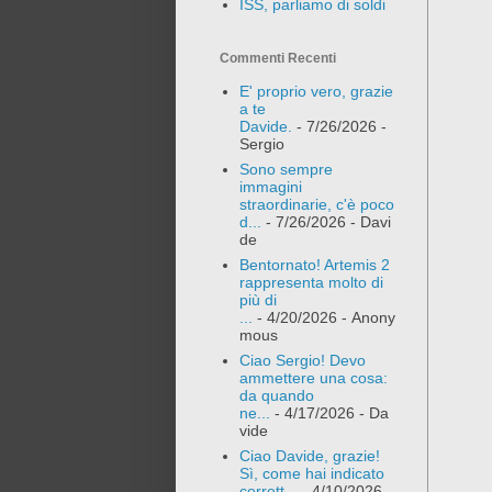
ISS, parliamo di soldi
Commenti Recenti
E' proprio vero, grazie
a te
Davide.
- 7/26/2026
-
Sergio
Sono sempre
immagini
straordinarie, c'è poco
d...
- 7/26/2026
- Davi
de
Bentornato! Artemis 2
rappresenta molto di
più di
...
- 4/20/2026
- Anony
mous
Ciao Sergio! Devo
ammettere una cosa:
da quando
ne...
- 4/17/2026
- Da
vide
Ciao Davide, grazie!
Sì, come hai indicato
corrett...
- 4/10/2026
-