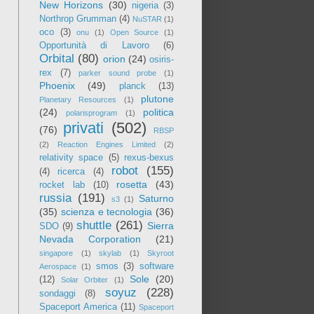
New Horizons
(30)
nigeria
(3)
Northrop Grumman
(4)
NuSTAR
(1)
oco
(3)
onu
(1)
Open Source
(1)
Opportunità di Lavoro
(6)
Orbital
(80)
orion
(24)
osiris-
rex
(7)
parker sound probe
(1)
Phoenix
(49)
planck
(13)
plutone
Planetary Resources
(1)
(24)
politica
polarisprogram
(1)
privati
(502)
(76)
RBSP
(2)
Reaction Engines Limited
(2)
relativity space
(5)
rexus-bexus
robot
(155)
(4)
ricerca
(4)
rosetta
(43)
rocket lab
(10)
russia
(191)
Saturno
s3
(1)
(35)
scienza e tecnologia
(36)
shuttle
(261)
Sierra
SDO
(9)
Nevada Corporation
(21)
singapore
(1)
skylab
(1)
Skyroot
smos
(3)
software
Aerospace
(1)
Sole
(20)
(12)
Solar Orbiter
(1)
soyuz
(228)
sondaggi
(8)
Spaceport America
(11)
Spaceport