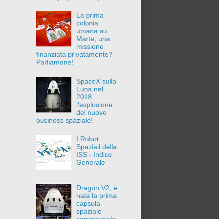
La prima
colonia
umana su
Marte, una
missione
finanziata privatamente?
Parliamone!
SpaceX sulla
Luna nel
2018,
l'esplosione
del nuovo
business spaziale!
I Robot
Spaziali della
ISS - Indice
Generale
Dragon V2, è
nata la prima
capsula
spaziale
commerciale