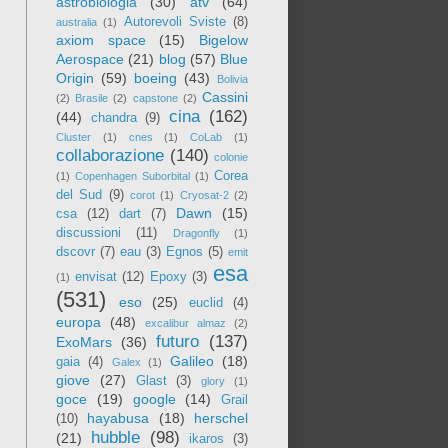
astrobiologia
(30)
atv
(64)
Autorevoli Sviste
(8)
australia
(1)
axiom space
(15)
Bigelow
Aerospace
(21)
blog
(57)
Blue
Origin
(59)
boeing
(43)
Bolivia
Cassini
(2)
Brasile
(2)
capstone
(2)
cina
(162)
(44)
chandra
(9)
Cluster
(1)
cnes
(1)
CoLab
(1)
collaborazione
(140)
colonie
Corea
(1)
Copenhagen Suborbital
(1)
del Sud
(9)
corot
(1)
Cryosat-2
(2)
Dawn
(15)
csa
(12)
dart
(7)
discussioni
(11)
Dragonfly
(1)
dscovr
(7)
eau
(3)
Egnos
(5)
emit
esa
envisat
(12)
Epoxy
(3)
(1)
(531)
eso
(25)
euclid
(4)
europa
(48)
excalibur almaz
(2)
futuro
(137)
ExoMars
(36)
Galileo
(18)
gaia
(4)
Galex
(1)
giove
(27)
Glast
(3)
glory
(1)
goce
(19)
google
(14)
Grail
hayabusa
(18)
herschel
(10)
hubble
(98)
(21)
ikaros
(3)