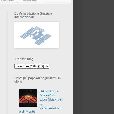
Dov'è la Stazione Spaziale
Internazionale
Archivio blog
I Post più popolari negli ultimi 30
giorni
IAC2016, la
"vision" di
Elon Musk per
la
colonizzazion
e di Marte