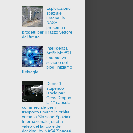
Esplorazione
spaziale
umana, la
NASA
presenta i
progetti per il razzo vettore
del futuro
Intelligenza
Artificiale #01,
una nuova
sezione del
blog, iniziamo
il viaggio!
Demo-1,
stupendo
lancio per
Crew Dragon,
la 1° capsula
commerciale per il
trasporto umano in orbita
verso la Stazione Spaziale
Internazionale, diretta
video del lancio e del
docking, by NASA/SpaceX!