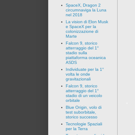
SpaceX, Dragon 2
circumnaviga la Luna
nel 2018
La vision di Elon Musk
e SpaceX per la
colonizzazione di
Marte
Falcon 9, storico
atterraggio del 1°
stadio sulla
piattaforma oceanica
ASDS
Individuate per la 1°
volta le onde
gravitazionali
Falcon 9, storico
atterraggio del 1°
stadio di un veicolo
orbitale
Blue Origin, volo di
test suborbitale,
storico successo
Tecnologie Spaziali
per la Terra