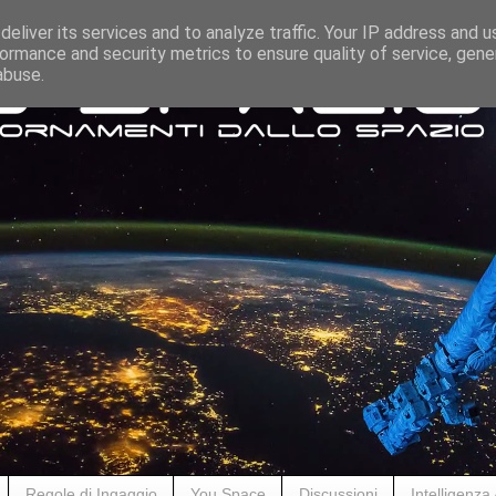
eliver its services and to analyze traffic. Your IP address and 
ormance and security metrics to ensure quality of service, gen
abuse.
Regole di Ingaggio
You Space
Discussioni
Intelligenza A