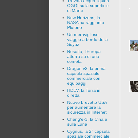
Trovata acqua liquida
OGGI sulla superficie
di Marte
New Horizons, la
NASA ha raggiunto
Plutone
Un meraviglioso
viaggio a bordo della
Soyuz
Rosetta, l'Europa
atterra su di una
cometa
Dragon v2, la prima
capsula spaziale
commerciale con
equipaggi
HDEV, la Terra in
diretta
Nuovo brevetto USA
per aumentare la
sicurezza in Internet
Chang'e-3, la Cina è
sulla Luna
Cygnus, la 2° capsula
spaziale commerciale