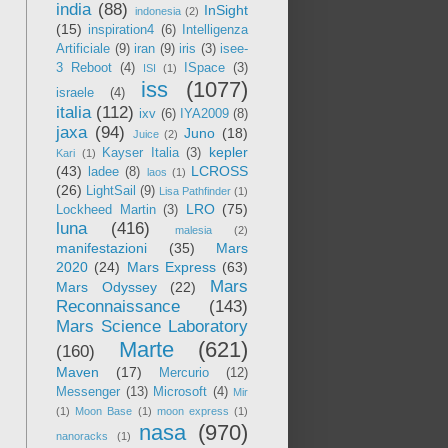
india
(88)
InSight
indonesia
(2)
(15)
inspiration4
(6)
Intelligenza
Artificiale
(9)
iran
(9)
iris
(3)
isee-
3 Reboot
(4)
ISpace
(3)
ISI
(1)
iss
(1077)
israele
(4)
italia
(112)
ixv
(6)
IYA2009
(8)
jaxa
(94)
Juno
(18)
Juice
(2)
kepler
Kayser Italia
(3)
Kari
(1)
(43)
LCROSS
ladee
(8)
laos
(1)
(26)
LightSail
(9)
Lisa Pathfinder
(1)
LRO
(75)
Lockheed Martin
(3)
luna
(416)
malesia
(2)
manifestazioni
(35)
Mars
2020
(24)
Mars Express
(63)
Mars
Mars Odyssey
(22)
Reconnaissance
(143)
Mars Science Laboratory
Marte
(621)
(160)
Maven
(17)
Mercurio
(12)
Messenger
(13)
Microsoft
(4)
Mir
(1)
Moon Base
(1)
moon express
(1)
nasa
(970)
nanoracks
(1)