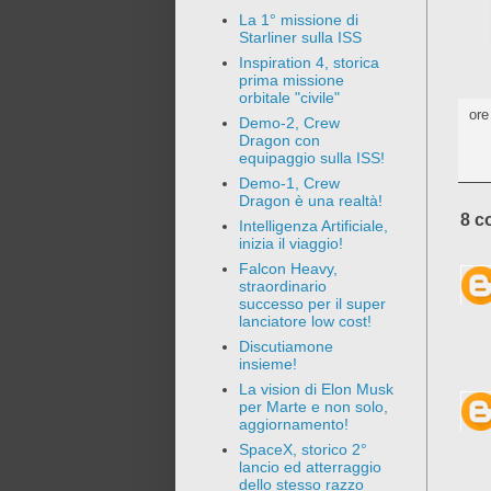
La 1° missione di
Starliner sulla ISS
Inspiration 4, storica
prima missione
orbitale "civile"
or
Demo-2, Crew
Dragon con
equipaggio sulla ISS!
Demo-1, Crew
Dragon è una realtà!
8 c
Intelligenza Artificiale,
inizia il viaggio!
Falcon Heavy,
straordinario
successo per il super
lanciatore low cost!
Discutiamone
insieme!
La vision di Elon Musk
per Marte e non solo,
aggiornamento!
SpaceX, storico 2°
lancio ed atterraggio
dello stesso razzo