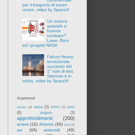
per il trasporto di esseri
umani, video by SpaceX!
Un motore
spaziale a
fusione
nucleare?
Laser, Boro
ed i progetti NASA
Falcon Heavy,
eccezionale
successo del
1° volo di test,
Starman è in
orbita, video by SpaceX!
Argomenti
aexa
(3)
ams
aeolus
(2)
AIPAS
(2)
(8)
angara
(3)
approfondimenti
(200)
ariane
(16)
Artemis
(66)
ase
(1)
asi
(68)
asteroidi
(48)