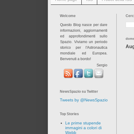
Welcome
Cerc
Questo Blog nasce per dare
informazioni, aggiornamenti
ed approfondimenti sullo
dome
Spazio. Viviamo un periodo
Augu
storico per l'Astronautica
mondiale ed Europea.
Benvenuti a bordo!
Sergio
NewsSpazio su Twitter
Tweets by @NewsSpazio
Top Stories
Le prime stupende
immagini a colori di
Webb