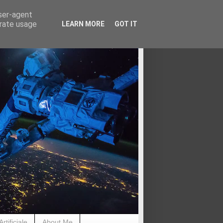
user-agent
erate usage
LEARN MORE
GOT IT
rtificiale
About Me