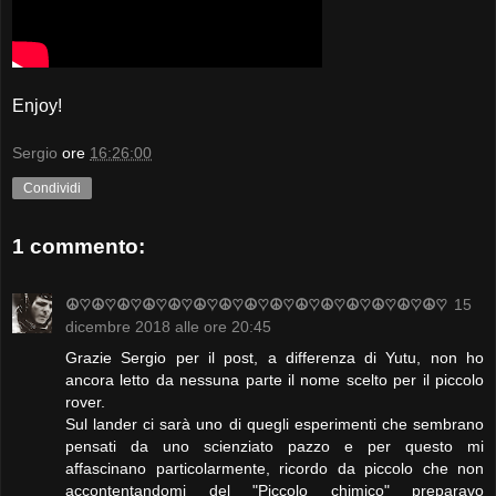
Enjoy!
Sergio
ore
16:26:00
Condividi
1 commento:
☮♡☮♡☮♡☮♡☮♡☮♡☮♡☮♡☮♡☮♡☮♡☮♡☮♡☮♡☮♡
15
dicembre 2018 alle ore 20:45
Grazie Sergio per il post, a differenza di Yutu, non ho
ancora letto da nessuna parte il nome scelto per il piccolo
rover.
Sul lander ci sarà uno di quegli esperimenti che sembrano
pensati da uno scienziato pazzo e per questo mi
affascinano particolarmente, ricordo da piccolo che non
accontentandomi del "Piccolo chimico" preparavo