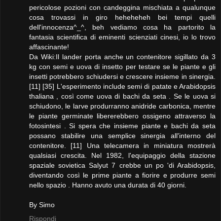
pericolose pozioni con candeggina mischiata a qualunque
cosa trovassi in giro heheheheh bei tempi quelli
dell'innocenza^_^, beh vediamo cosa ha partorito la
fantasia scientifica di eminenti scienziati cinesi, io lo trovo
affascinante!
Da Wiki:Il lander porta anche un contenitore sigillato da 3
kg con semi e uova di insetto per testare se le piante e gli
insetti potrebbero schiudersi e crescere insieme in sinergia.
[11] [35] L'esperimento include semi di patate e Arabidopsis
thaliana , così come uova di bachi da seta . Se le uova si
schiudono, le larve produrranno anidride carbonica, mentre
le piante germinate libererebbero ossigeno attraverso la
fotosintesi . Si spera che insieme piante e bachi da seta
possano stabilire una semplice sinergia all'interno del
contenitore. [11] Una telecamera in miniatura mostrerà
qualsiasi crescita. Nel 1982, l'equipaggio della stazione
spaziale sovietica Salyut 7 crebbe un po 'di Arabidopsis,
diventando così le prime piante a fiorire e produrre semi
nello spazio . Hanno avuto una durata di 40 giorni.
By Simo
Rispondi