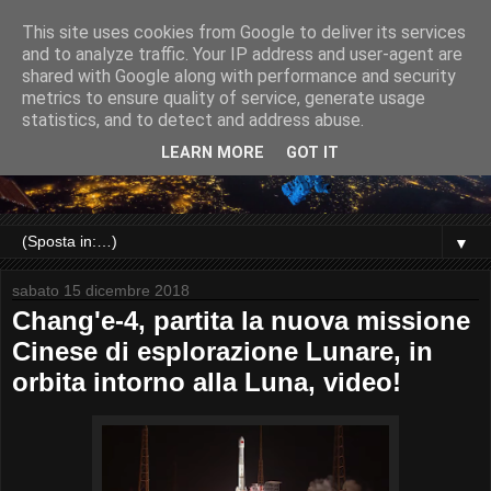
This site uses cookies from Google to deliver its services
and to analyze traffic. Your IP address and user-agent are
shared with Google along with performance and security
metrics to ensure quality of service, generate usage
statistics, and to detect and address abuse.
LEARN MORE
GOT IT
▼
sabato 15 dicembre 2018
Chang'e-4, partita la nuova missione
Cinese di esplorazione Lunare, in
orbita intorno alla Luna, video!