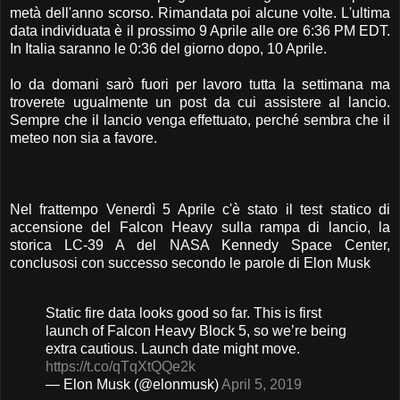
metà dell'anno scorso. Rimandata poi alcune volte. L'ultima
data individuata è il prossimo 9 Aprile alle ore 6:36 PM EDT.
In Italia saranno le 0:36 del giorno dopo, 10 Aprile.
Io da domani sarò fuori per lavoro tutta la settimana ma
troverete ugualmente un post da cui assistere al lancio.
Sempre che il lancio venga effettuato, perché sembra che il
meteo non sia a favore.
Nel frattempo Venerdì 5 Aprile c'è stato il test statico di
accensione del Falcon Heavy sulla rampa di lancio, la
storica LC-39 A del NASA Kennedy Space Center,
conclusosi con successo secondo le parole di Elon Musk
Static fire data looks good so far. This is first
launch of Falcon Heavy Block 5, so we’re being
extra cautious. Launch date might move.
https://t.co/qTqXtQQe2k
— Elon Musk (@elonmusk)
April 5, 2019