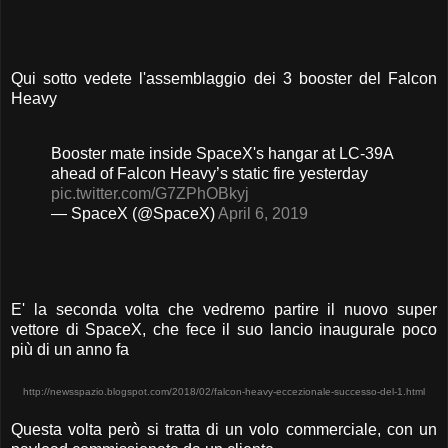
Qui sotto vedete l'assemblaggio dei 3 booster del Falcon
Heavy
Booster mate inside SpaceX's hangar at LC-39A
ahead of Falcon Heavy’s static fire yesterday
pic.twitter.com/G7ZPhOBkyj
— SpaceX (@SpaceX)
April 6, 2019
E' la seconda volta che vedremo partire il nuovo super
vettore di SpaceX, che fece il suo lancio inaugurale poco
più di un anno fa
http://newsspazio.blogspot.com/2018/02/falcon-heavy-eccezionale-successo-del-1.html
Questa volta però si tratta di un volo commerciale, con un