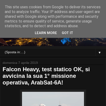
This site uses cookies from Google to deliver its services
and to analyze traffic. Your IP address and user-agent are
shared with Google along with performance and security
metrics to ensure quality of service, generate usage
statistics, and to detect and address abuse.
LEARN MORE
GOT IT
▼
domenica 7 aprile 2019
Falcon Heavy, test statico OK, si
avvicina la sua 1° missione
operativa, ArabSat-6A!