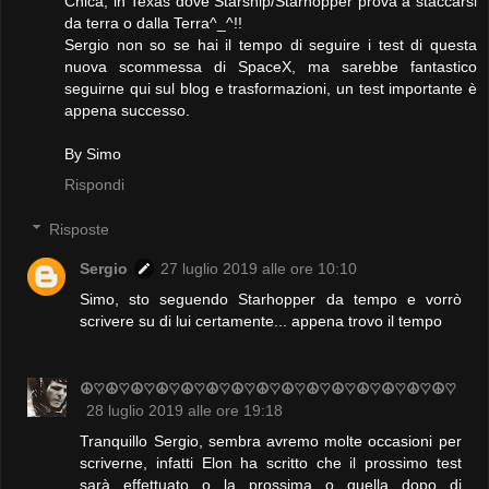
Chica, in Texas dove Starship/Starhopper prova a staccarsi
da terra o dalla Terra^_^!!
Sergio non so se hai il tempo di seguire i test di questa
nuova scommessa di SpaceX, ma sarebbe fantastico
seguirne qui sul blog e trasformazioni, un test importante è
appena successo.
By Simo
Rispondi
Risposte
Sergio
27 luglio 2019 alle ore 10:10
Simo, sto seguendo Starhopper da tempo e vorrò
scrivere su di lui certamente... appena trovo il tempo
☮♡☮♡☮♡☮♡☮♡☮♡☮♡☮♡☮♡☮♡☮♡☮♡☮♡☮♡☮♡
28 luglio 2019 alle ore 19:18
Tranquillo Sergio, sembra avremo molte occasioni per
scriverne, infatti Elon ha scritto che il prossimo test
sarà effettuato o la prossima o quella dopo di