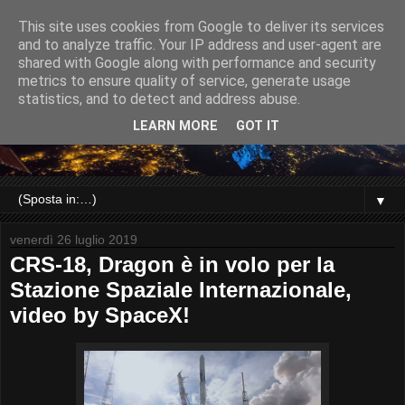
This site uses cookies from Google to deliver its services
and to analyze traffic. Your IP address and user-agent are
shared with Google along with performance and security
metrics to ensure quality of service, generate usage
statistics, and to detect and address abuse.
LEARN MORE
GOT IT
▼
venerdì 26 luglio 2019
CRS-18, Dragon è in volo per la
Stazione Spaziale Internazionale,
video by SpaceX!