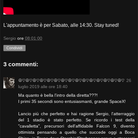
L'appuntamento è per Sabato, alle 14:30. Stay tuned!
Sergio
ore
08:01:00
Condividi
3 commenti:
☮♡☮♡☮♡☮♡☮♡☮♡☮♡☮♡☮♡☮♡☮♡☮♡☮♡☮♡☮♡
26
luglio 2019 alle ore 18:40
Ma quanto è bella l'intro della diretta???!
I primi 35 secondi sono entusiasmanti, grande SpaceX!
Lancio più che perfetto e hai ragione Sergio, l'atterraggio
del 1 stadio è stato perfetto. Se ricordo i test della
"cavalletta", precursori dell'affidabile Falcon 9, divento
ottimista pensando a quello che succede oggi a Boca