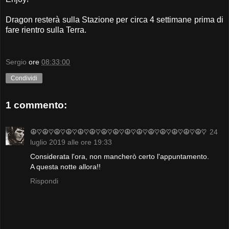
Dragon resterà sulla Stazione per circa 4 settimane prima di
fare rientro sulla Terra.
Sergio
ore
08:33:00
Condividi
1 commento:
☮♡☮♡☮♡☮♡☮♡☮♡☮♡☮♡☮♡☮♡☮♡☮♡☮♡☮♡☮♡
24
luglio 2019 alle ore 19:33
Considerata l'ora, non mancherò certo l'appuntamento.
A questa notte allora!!
Rispondi