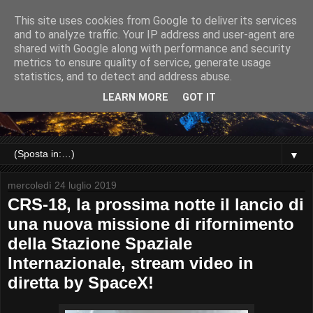
This site uses cookies from Google to deliver its services
and to analyze traffic. Your IP address and user-agent are
shared with Google along with performance and security
metrics to ensure quality of service, generate usage
statistics, and to detect and address abuse.
LEARN MORE
GOT IT
▼
mercoledì 24 luglio 2019
CRS-18, la prossima notte il lancio di
una nuova missione di rifornimento
della Stazione Spaziale
Internazionale, stream video in
diretta by SpaceX!