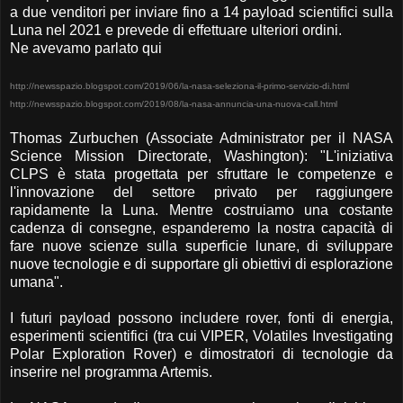
a due venditori per inviare fino a 14 payload scientifici sulla
Luna nel 2021 e prevede di effettuare ulteriori ordini.
Ne avevamo parlato qui
http://newsspazio.blogspot.com/2019/06/la-nasa-seleziona-il-primo-servizio-di.html
http://newsspazio.blogspot.com/2019/08/la-nasa-annuncia-una-nuova-call.html
Thomas Zurbuchen (Associate Administrator per il NASA
Science Mission Directorate, Washington): "L'iniziativa
CLPS è stata progettata per sfruttare le competenze e
l'innovazione del settore privato per raggiungere
rapidamente la Luna. Mentre costruiamo una costante
cadenza di consegne, espanderemo la nostra capacità di
fare nuove scienze sulla superficie lunare, di sviluppare
nuove tecnologie e di supportare gli obiettivi di esplorazione
umana".
I futuri payload possono includere rover, fonti di energia,
esperimenti scientifici (tra cui VIPER, Volatiles Investigating
Polar Exploration Rover) e dimostratori di tecnologie da
inserire nel programma Artemis.