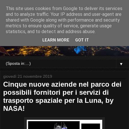
This site uses cookies from Google to deliver its services
and to analyze traffic. Your IP address and user-agent are
shared with Google along with performance and security
metrics to ensure quality of service, generate usage
statistics, and to detect and address abuse.
LEARN MORE
GOT IT
▼
giovedì 21 novembre 2019
Cinque nuove aziende nel parco dei
possibili fornitori per i servizi di
trasporto spaziale per la Luna, by
NASA!