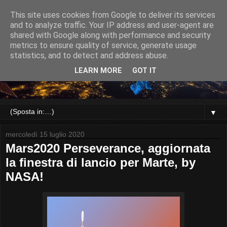
This site uses cookies from Google to deliver its services
and to analyze traffic. Your IP address and user-agent are
shared with Google along with performance and security
metrics to ensure quality of service, generate usage
statistics, and to detect and address abuse.
LEARN MORE
GOT IT
▼
mercoledì 15 luglio 2020
Mars2020 Perseverance, aggiornata
la finestra di lancio per Marte, by
NASA!