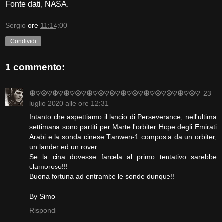
Fonte dati, NASA.
Sergio
ore
11:14:00
Condividi
1 commento:
☮♡☮♡☮♡☮♡☮♡☮♡☮♡☮♡☮♡☮♡☮♡☮♡☮♡☮♡☮♡
23
luglio 2020 alle ore 12:31
Intanto che aspettiamo il lancio di Perseverance, nell'ultima
settimana sono partiti per Marte l'orbiter Hope degli Emirati
Arabi e la sonda cinese Tianwen-1 composta da un orbiter,
un lander ed un rover.
Se la cina dovesse farcela al primo tentativo sarebbe
clamoroso!!!
Buona fortuna ad entrambe le sonde dunque!!
By Simo
Rispondi