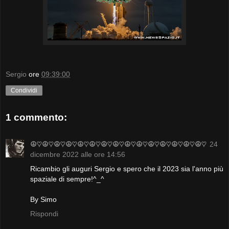
Sergio
ore
09:39:00
Condividi
1 commento:
☮♡☮♡☮♡☮♡☮♡☮♡☮♡☮♡☮♡☮♡☮♡☮♡☮♡☮♡☮♡
24
dicembre 2022 alle ore 14:56
Ricambio gli auguri Sergio e spero che il 2023 sia l'anno più
spaziale di sempre!^_^
By Simo
Rispondi