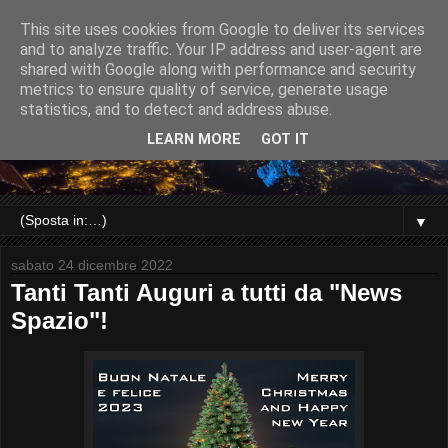
This site uses cookies from Google to deliver its services
and to analyze traffic. Your IP address and user-agent are
shared with Google along with performance and security
metrics to ensure quality of service, generate usage
statistics, and to detect and address abuse.
LEARN MORE
GOT IT
▼
sabato 24 dicembre 2022
Tanti Tanti Auguri a tutti da "News
Spazio"!