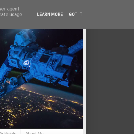
user-agent
erate usage
LEARN MORE
GOT IT
rtificiale
About Me