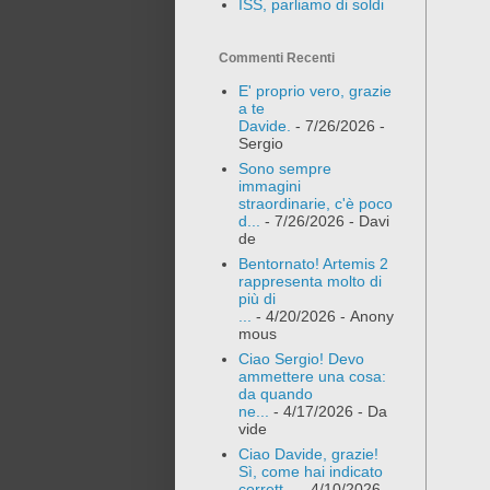
ISS, parliamo di soldi
Commenti Recenti
E' proprio vero, grazie
a te
Davide.
- 7/26/2026
-
Sergio
Sono sempre
immagini
straordinarie, c'è poco
d...
- 7/26/2026
- Davi
de
Bentornato! Artemis 2
rappresenta molto di
più di
...
- 4/20/2026
- Anony
mous
Ciao Sergio! Devo
ammettere una cosa:
da quando
ne...
- 4/17/2026
- Da
vide
Ciao Davide, grazie!
Sì, come hai indicato
corrett...
- 4/10/2026
-