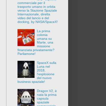
commerciale per il
trasporto umano in orbita
verso la Stazione Spaziale
Internazionale, diretta
video del lancio e del
docking, by NASA/SpaceX!
La prima
colonia
umana su
Marte, una
missione
finanziata privatamente?
Parliamone!
SpaceX sulla
Luna nel
2018,
l'esplosione
del nuovo
business spaziale!
Dragon V2, è
nata la prima
capsula
spaziale
commerciale