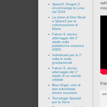
nel
SpaceX, Dragon 2
mis
circumnaviga la Luna
nel 2018
La vision di Elon Musk
e SpaceX per la
colonizzazione di
Marte
Falcon 9, storico
atterraggio del 1°
stadio sulla
piattaforma oceanica
ASDS
Individuate per la 1°
volta le onde
gravitazionali
Falcon 9, storico
atterraggio del 1°
stadio di un veicolo
orbitale
Enjo
Blue Origin, volo di
test suborbitale,
storico successo
or
Tecnologie Spaziali
per la Terra