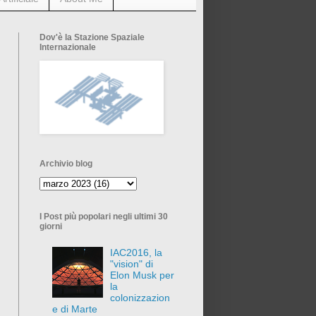
Dov'è la Stazione Spaziale
Internazionale
Archivio blog
I Post più popolari negli ultimi 30
giorni
IAC2016, la
"vision" di
Elon Musk per
la
colonizzazion
e di Marte