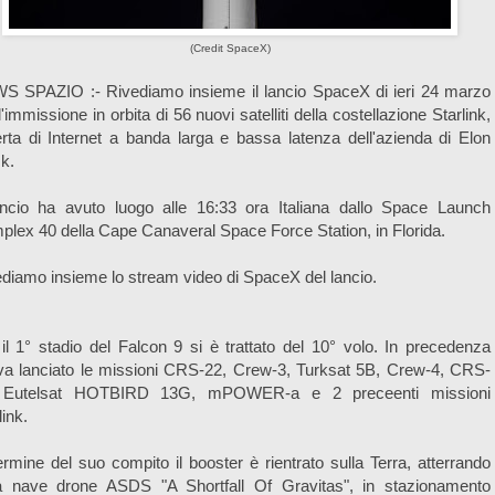
(Credit SpaceX)
S SPAZIO :- Rivediamo insieme il lancio SpaceX di ieri 24 marzo
l'immissione in orbita di 56 nuovi satelliti della costellazione Starlink,
ferta di Internet a banda larga e bassa latenza dell'azienda di Elon
k.
lancio ha avuto luogo alle 16:33 ora Italiana dallo Space Launch
lex 40 della Cape Canaveral Space Force Station, in Florida.
diamo insieme lo stream video di SpaceX del lancio.
il 1° stadio del Falcon 9 si è trattato del 10° volo. In precedenza
va lanciato le missioni CRS-22, Crew-3, Turksat 5B, Crew-4, CRS-
 Eutelsat HOTBIRD 13G, mPOWER-a e 2 preceenti missioni
link.
ermine del suo compito il booster è rientrato sulla Terra, atterrando
la nave drone ASDS "A Shortfall Of Gravitas", in stazionamento