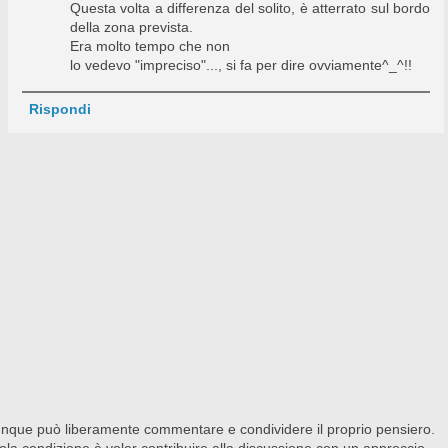
Questa volta a differenza del solito, è atterrato sul bordo
della zona prevista.
Era molto tempo che non
lo vedevo "impreciso"..., si fa per dire ovviamente^_^!!
Rispondi
nque può liberamente commentare e condividere il proprio pensiero.
ola condizione è voler contribuire alla discussione con un approccio