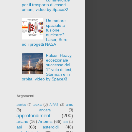
per il trasporto di esseri
umani, video by SpaceX!
Un motore
spaziale a
fusione
nucleare?
Laser, Boro
ed i progetti NASA
Falcon Heavy,
eccezionale
successo del
1° volo di test,
Starman è in
orbita, video by SpaceX!
Argomenti
aexa
(3)
ams
aeolus
(2)
AIPAS
(2)
(8)
angara
(3)
approfondimenti
(200)
ariane
(16)
Artemis
(66)
ase
(1)
asi
(68)
asteroidi
(48)