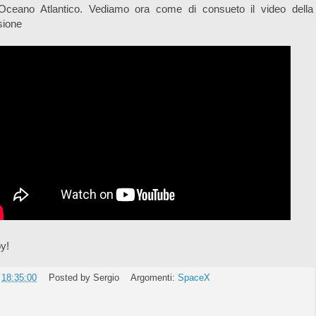
l'Oceano Atlantico. Vediamo ora come di consueto il video della
sione
y!
e
18:35:00
Posted by
Sergio
Argomenti:
SpaceX