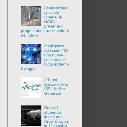
Esplorazione
spaziale
umana, la
NASA
presenta i
progetti per il razzo vettore
del futuro
Intelligenza
Artificiale #01,
una nuova
sezione del
blog, iniziamo
il viaggio!
I Robot
Spaziali della
ISS - Indice
Generale
Demo-1,
stupendo
lancio per
Crew Dragon,
la 1° capsula