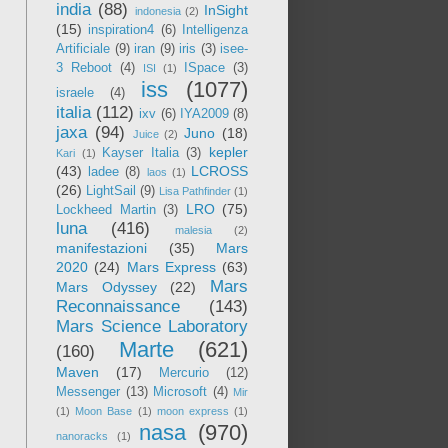
india
(88)
InSight
indonesia
(2)
(15)
inspiration4
(6)
Intelligenza
Artificiale
(9)
iran
(9)
iris
(3)
isee-
3 Reboot
(4)
ISpace
(3)
ISI
(1)
iss
(1077)
israele
(4)
italia
(112)
ixv
(6)
IYA2009
(8)
jaxa
(94)
Juno
(18)
Juice
(2)
kepler
Kayser Italia
(3)
Kari
(1)
(43)
LCROSS
ladee
(8)
laos
(1)
(26)
LightSail
(9)
Lisa Pathfinder
(1)
LRO
(75)
Lockheed Martin
(3)
luna
(416)
malesia
(2)
manifestazioni
(35)
Mars
2020
(24)
Mars Express
(63)
Mars
Mars Odyssey
(22)
Reconnaissance
(143)
Mars Science Laboratory
Marte
(621)
(160)
Maven
(17)
Mercurio
(12)
Messenger
(13)
Microsoft
(4)
Mir
(1)
Moon Base
(1)
moon express
(1)
nasa
(970)
nanoracks
(1)