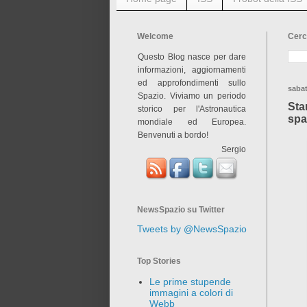
Welcome
Cerc
Questo Blog nasce per dare
informazioni, aggiornamenti
ed approfondimenti sullo
saba
Spazio. Viviamo un periodo
Star
storico per l'Astronautica
spa
mondiale ed Europea.
Benvenuti a bordo!
Sergio
NewsSpazio su Twitter
Tweets by @NewsSpazio
Top Stories
Le prime stupende
immagini a colori di
Webb