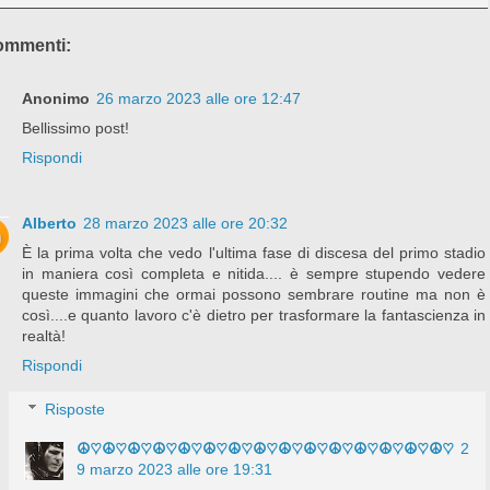
ommenti:
Anonimo
26 marzo 2023 alle ore 12:47
Bellissimo post!
Rispondi
Alberto
28 marzo 2023 alle ore 20:32
È la prima volta che vedo l'ultima fase di discesa del primo stadio
in maniera così completa e nitida.... è sempre stupendo vedere
queste immagini che ormai possono sembrare routine ma non è
così....e quanto lavoro c'è dietro per trasformare la fantascienza in
realtà!
Rispondi
Risposte
☮♡☮♡☮♡☮♡☮♡☮♡☮♡☮♡☮♡☮♡☮♡☮♡☮♡☮♡☮♡
2
9 marzo 2023 alle ore 19:31