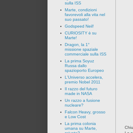
sulla ISS
Marte, condizioni
favorevoli alla vita nel
suo passato!
Godspeed Neil!
CURIOSITY è su
Marte!
Dragon, la 1°
missione spaziale
commerciale sulla ISS
La prima Soyuz
Russa dallo
spazioporto Europeo
L'Universo accelera,
premio Nobel 2011
Il razzo del futuro
made in NASA
Un razzo a fusione
nucleare?
Falcon Heavy, grosso
e Low Cost
La prima colonia
Chiu
umana su Marte,
La s