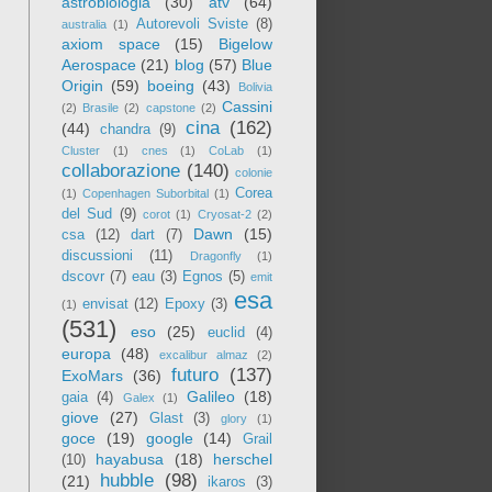
astrobiologia
(30)
atv
(64)
Autorevoli Sviste
(8)
australia
(1)
axiom space
(15)
Bigelow
Aerospace
(21)
blog
(57)
Blue
Origin
(59)
boeing
(43)
Bolivia
Cassini
(2)
Brasile
(2)
capstone
(2)
cina
(162)
(44)
chandra
(9)
Cluster
(1)
cnes
(1)
CoLab
(1)
collaborazione
(140)
colonie
Corea
(1)
Copenhagen Suborbital
(1)
del Sud
(9)
corot
(1)
Cryosat-2
(2)
Dawn
(15)
csa
(12)
dart
(7)
discussioni
(11)
Dragonfly
(1)
dscovr
(7)
eau
(3)
Egnos
(5)
emit
esa
envisat
(12)
Epoxy
(3)
(1)
(531)
eso
(25)
euclid
(4)
europa
(48)
excalibur almaz
(2)
futuro
(137)
ExoMars
(36)
Galileo
(18)
gaia
(4)
Galex
(1)
giove
(27)
Glast
(3)
glory
(1)
goce
(19)
google
(14)
Grail
hayabusa
(18)
herschel
(10)
hubble
(98)
(21)
ikaros
(3)