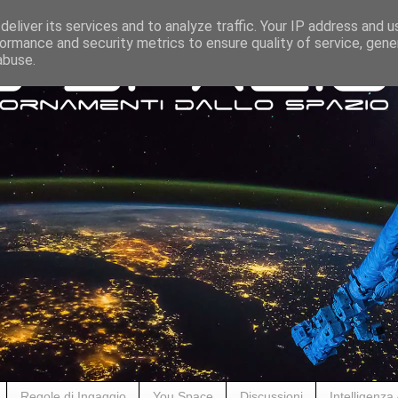
eliver its services and to analyze traffic. Your IP address and 
ormance and security metrics to ensure quality of service, gen
abuse.
Regole di Ingaggio
You Space
Discussioni
Intelligenza A