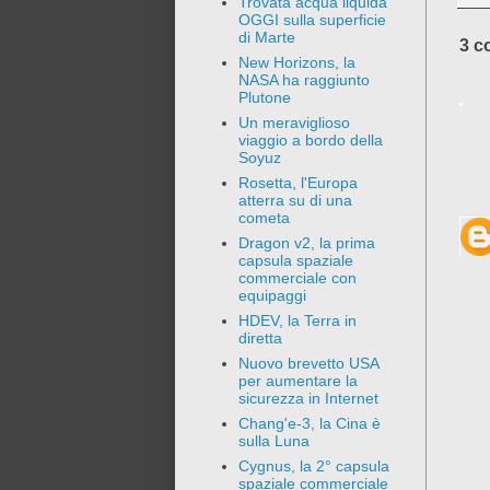
Trovata acqua liquida
OGGI sulla superficie
di Marte
3 c
New Horizons, la
NASA ha raggiunto
Plutone
Un meraviglioso
viaggio a bordo della
Soyuz
Rosetta, l'Europa
atterra su di una
cometa
Dragon v2, la prima
capsula spaziale
commerciale con
equipaggi
HDEV, la Terra in
diretta
Nuovo brevetto USA
per aumentare la
sicurezza in Internet
Chang'e-3, la Cina è
sulla Luna
Cygnus, la 2° capsula
spaziale commerciale