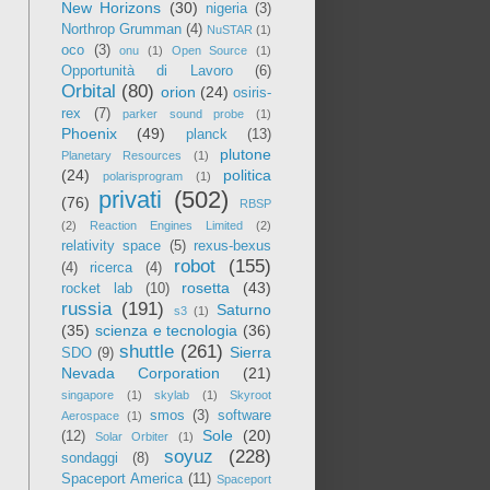
New Horizons
(30)
nigeria
(3)
Northrop Grumman
(4)
NuSTAR
(1)
oco
(3)
onu
(1)
Open Source
(1)
Opportunità di Lavoro
(6)
Orbital
(80)
orion
(24)
osiris-
rex
(7)
parker sound probe
(1)
Phoenix
(49)
planck
(13)
plutone
Planetary Resources
(1)
(24)
politica
polarisprogram
(1)
privati
(502)
(76)
RBSP
(2)
Reaction Engines Limited
(2)
relativity space
(5)
rexus-bexus
robot
(155)
(4)
ricerca
(4)
rosetta
(43)
rocket lab
(10)
russia
(191)
Saturno
s3
(1)
(35)
scienza e tecnologia
(36)
shuttle
(261)
Sierra
SDO
(9)
Nevada Corporation
(21)
singapore
(1)
skylab
(1)
Skyroot
smos
(3)
software
Aerospace
(1)
Sole
(20)
(12)
Solar Orbiter
(1)
soyuz
(228)
sondaggi
(8)
Spaceport America
(11)
Spaceport