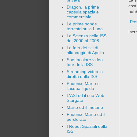
privata?
cost
Dragon, la prima
pubb
capsula spaziale
commerciale
Pos
Le prime sonde
terrestri sulla Luna
Iscri
La Scienza nella ISS
dal 2000 al 2008
Le foto dei siti di
allunaggio di Apollo
Spettacolare video-
tour della ISS
Streaming video in
diretta dalla ISS
Phoenix, Marte e
l'acqua liquida
L'ASI ed il suo Web
Stargate
Marte ed il metano
Phoenix, Marte ed il
perclorato
I Robot Spaziali della
ISS