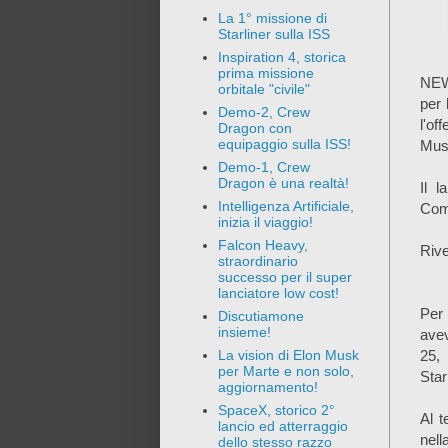
La 1° missione di
Starliner sulla ISS
Inspiration 4, storica
prima missione
NEW
orbitale "civile"
per 
Demo-2, Crew
l'of
Dragon con
equipaggio sulla ISS!
Mus
Demo-1, Crew
Dragon è una realtà!
Il 
Intelligenza Artificiale,
Comp
inizia il viaggio!
Falcon Heavy,
Rive
straordinario
successo per il super
lanciatore low cost!
Per 
Discutiamone
insieme!
ave
25,
La vision di Elon Musk
per Marte e non solo,
Star
aggiornamento!
SpaceX, storico 2°
Al t
lancio ed atterraggio
nel
dello stesso razzo