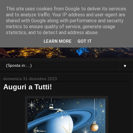
This site uses cookies from Google to deliver its services
and to analyze traffic. Your IP address and user-agent are
shared with Google along with performance and security
metrics to ensure quality of service, generate usage
statistics, and to detect and address abuse.
LEARN MORE
GOT IT
▼
domenica 31 dicembre 2023
Auguri a Tutti!