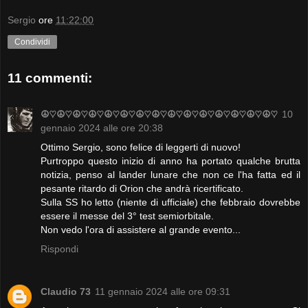
Sergio
ore
11:22:00
Condividi
11 commenti:
☮♡☮♡☮♡☮♡☮♡☮♡☮♡☮♡☮♡☮♡☮♡☮♡☮♡☮♡☮♡
10
gennaio 2024 alle ore 20:38
Ottimo Sergio, sono felice di leggerti di nuovo!
Purtroppo questo inizio di anno ha portato qualche brutta
notizia, penso al lander lunare che non ce l'ha fatta ed il
pesante ritardo di Orion che andrà ricertificato.
Sulla SS ho letto (niente di ufficiale) che febbraio dovrebbe
essere il messe del 3° test semiorbitale.
Non vedo l'ora di assistere al grande evento...
Rispondi
Claudio 73
11 gennaio 2024 alle ore 09:31