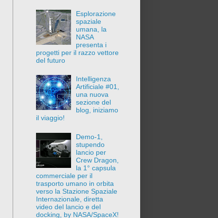
Esplorazione
spaziale
umana, la
NASA
presenta i
progetti per il razzo vettore
del futuro
Intelligenza
Artificiale #01,
una nuova
sezione del
blog, iniziamo
il viaggio!
Demo-1,
stupendo
lancio per
Crew Dragon,
la 1° capsula
commerciale per il
trasporto umano in orbita
verso la Stazione Spaziale
Internazionale, diretta
video del lancio e del
docking, by NASA/SpaceX!