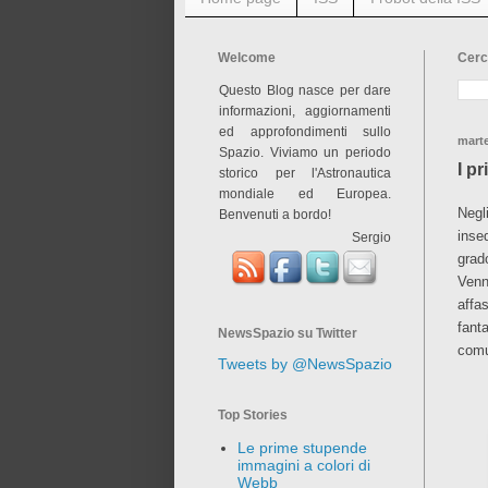
Welcome
Cerc
Questo Blog nasce per dare
informazioni, aggiornamenti
ed approfondimenti sullo
marte
Spazio. Viviamo un periodo
I p
storico per l'Astronautica
mondiale ed Europea.
Negl
Benvenuti a bordo!
inse
Sergio
grad
Venn
affa
fant
NewsSpazio su Twitter
comu
Tweets by @NewsSpazio
Top Stories
Le prime stupende
immagini a colori di
Webb