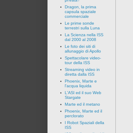
privata?
Dragon, la prima
capsula spaziale
commerciale
Le prime sonde
terrestri sulla Luna
La Scienza nella ISS
dal 2000 al 2008
Le foto dei siti di
allunaggio di Apollo
Spettacolare video-
tour della ISS
Streaming video in
diretta dalla ISS
Phoenix, Marte e
l'acqua liquida
L'ASI ed il suo Web
Stargate
Marte ed il metano
Phoenix, Marte ed il
perclorato
I Robot Spaziali della
ISS