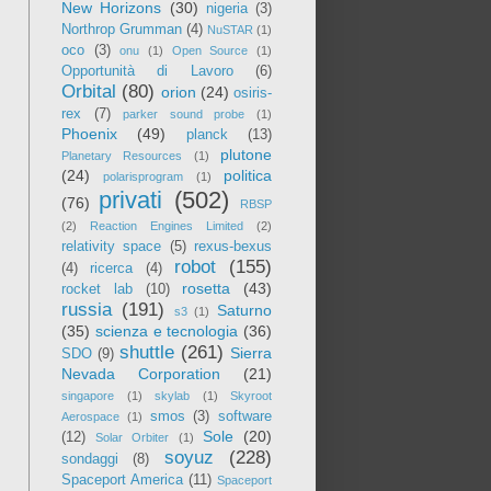
New Horizons
(30)
nigeria
(3)
Northrop Grumman
(4)
NuSTAR
(1)
oco
(3)
onu
(1)
Open Source
(1)
Opportunità di Lavoro
(6)
Orbital
(80)
orion
(24)
osiris-
rex
(7)
parker sound probe
(1)
Phoenix
(49)
planck
(13)
plutone
Planetary Resources
(1)
(24)
politica
polarisprogram
(1)
privati
(502)
(76)
RBSP
(2)
Reaction Engines Limited
(2)
relativity space
(5)
rexus-bexus
robot
(155)
(4)
ricerca
(4)
rosetta
(43)
rocket lab
(10)
russia
(191)
Saturno
s3
(1)
(35)
scienza e tecnologia
(36)
shuttle
(261)
Sierra
SDO
(9)
Nevada Corporation
(21)
singapore
(1)
skylab
(1)
Skyroot
smos
(3)
software
Aerospace
(1)
Sole
(20)
(12)
Solar Orbiter
(1)
soyuz
(228)
sondaggi
(8)
Spaceport America
(11)
Spaceport