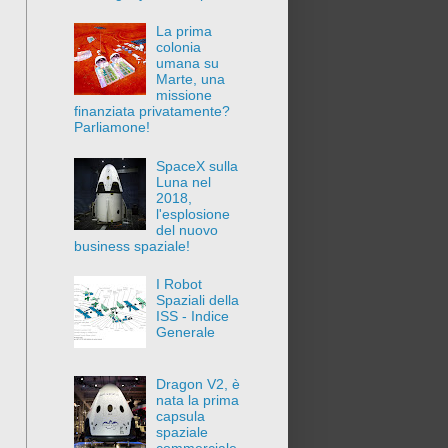
La prima
colonia
umana su
Marte, una
missione
finanziata privatamente?
Parliamone!
SpaceX sulla
Luna nel
2018,
l'esplosione
del nuovo
business spaziale!
I Robot
Spaziali della
ISS - Indice
Generale
Dragon V2, è
nata la prima
capsula
spaziale
commerciale