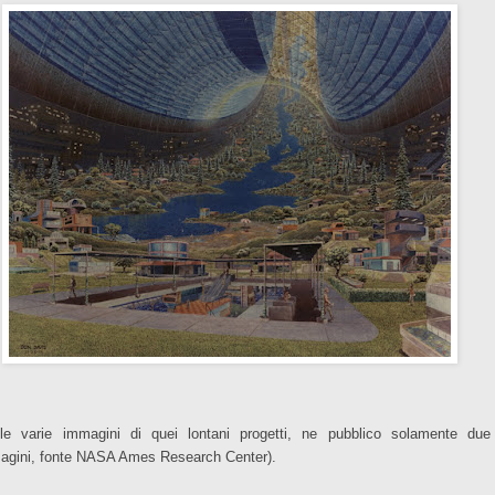
le varie immagini di quei lontani progetti, ne pubblico solamente due
agini, fonte NASA Ames Research Center).