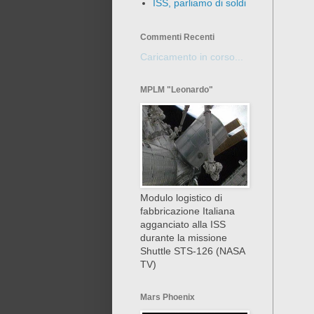
ISS, parliamo di soldi
Commenti Recenti
Caricamento in corso...
MPLM "Leonardo"
Modulo logistico di
fabbricazione Italiana
agganciato alla ISS
durante la missione
Shuttle STS-126 (NASA
TV)
Mars Phoenix