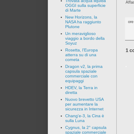
Trovata acqua liquida
Affa
OGGI sulla superficie
di Marte
New Horizons, la
NASA ha raggiunto
or
Plutone
Un meraviglioso
viaggio a bordo della
Soyuz
Rosetta, l'Europa
1 c
atterra su di una
cometa
Dragon v2, la prima
capsula spaziale
commerciale con
equipaggi
HDEV, la Terra in
diretta
Nuovo brevetto USA
per aumentare la
sicurezza in Internet
Chang'e-3, la Cina è
sulla Luna
Cygnus, la 2° capsula
spaziale commerciale