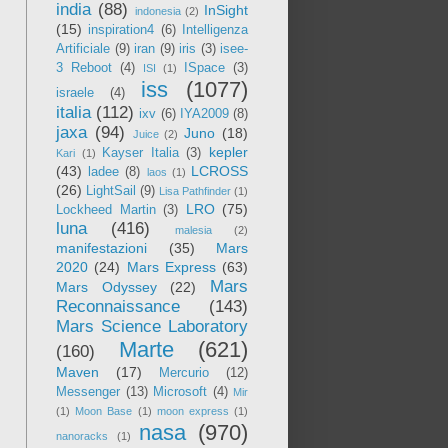
india
(88)
InSight
indonesia
(2)
(15)
inspiration4
(6)
Intelligenza
Artificiale
(9)
iran
(9)
iris
(3)
isee-
3 Reboot
(4)
ISpace
(3)
ISI
(1)
iss
(1077)
israele
(4)
italia
(112)
ixv
(6)
IYA2009
(8)
jaxa
(94)
Juno
(18)
Juice
(2)
kepler
Kayser Italia
(3)
Kari
(1)
(43)
LCROSS
ladee
(8)
laos
(1)
(26)
LightSail
(9)
Lisa Pathfinder
(1)
LRO
(75)
Lockheed Martin
(3)
luna
(416)
malesia
(2)
manifestazioni
(35)
Mars
2020
(24)
Mars Express
(63)
Mars
Mars Odyssey
(22)
Reconnaissance
(143)
Mars Science Laboratory
Marte
(621)
(160)
Maven
(17)
Mercurio
(12)
Messenger
(13)
Microsoft
(4)
Mir
(1)
Moon Base
(1)
moon express
(1)
nasa
(970)
nanoracks
(1)