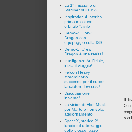
La 1° missione di
Starliner sulla ISS
Inspiration 4, storica
prima missione
orbitale "civile"
Demo-2, Crew
Dragon con
equipaggio sulla ISS!
Demo-1, Crew
Dragon è una realtà!
Intelligenza Artificiale,
inizia il viaggio!
Falcon Heavy,
straordinario
successo per il super
lanciatore low cost!
Discutiamone
insieme!
Il f
La vision di Elon Musk
Cent
per Marte e non solo,
prog
aggiornamento!
a cui
SpaceX, storico 2°
lancio ed atterraggio
dello stesso razzo