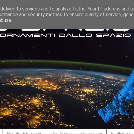
eliver its services and to analyze traffic. Your IP address and 
ormance and security metrics to ensure quality of service, gen
abuse.
Regole di Ingaggio
You Space
Discussioni
Intelligenza A