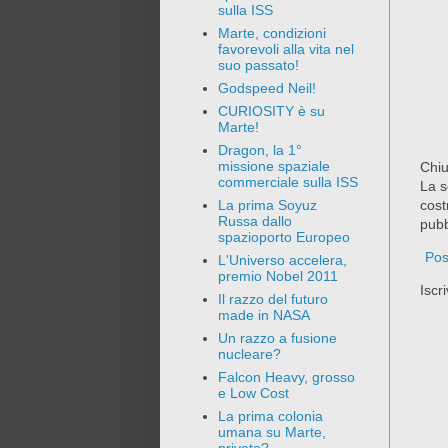
sulla ISS
Marte, condizioni
favorevoli alla vita nel
suo passato!
Godspeed Neil!
CURIOSITY è su
Marte!
Dragon, la 1°
missione spaziale
Chiu
commerciale sulla ISS
La s
cost
La prima Soyuz
Russa dallo
pubb
spazioporto Europeo
Pos
L'Universo accelera,
premio Nobel 2011
Iscri
Il razzo del futuro
made in NASA
Un razzo a fusione
nucleare?
Falcon Heavy, grosso
e Low Cost
La prima colonia
umana su Marte,