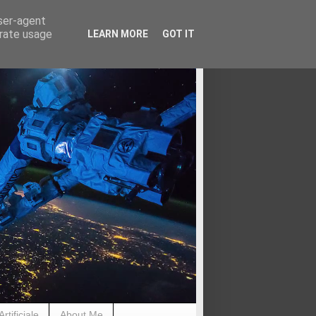
user-agent
erate usage
LEARN MORE
GOT IT
rtificiale
About Me