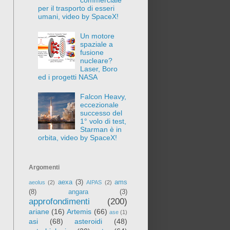
per il trasporto di esseri
umani, video by SpaceX!
Un motore
spaziale a
fusione
nucleare?
Laser, Boro
ed i progetti NASA
Falcon Heavy,
eccezionale
successo del
1° volo di test,
Starman è in
orbita, video by SpaceX!
Argomenti
aexa
(3)
ams
aeolus
(2)
AIPAS
(2)
(8)
angara
(3)
approfondimenti
(200)
ariane
(16)
Artemis
(66)
ase
(1)
asi
(68)
asteroidi
(48)