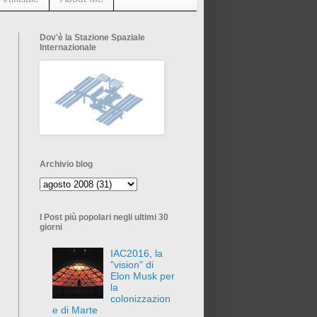
Dov'è la Stazione Spaziale
Internazionale
Archivio blog
I Post più popolari negli ultimi 30
giorni
IAC2016, la
"vision" di
Elon Musk per
la
colonizzazion
e di Marte