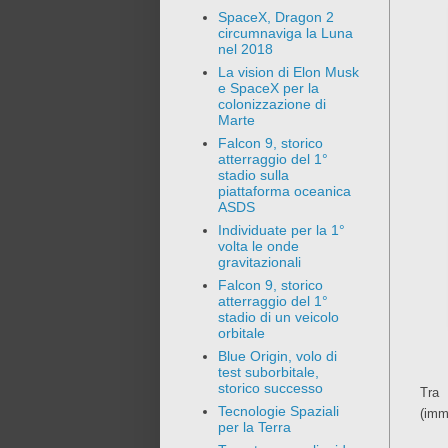
SpaceX, Dragon 2
circumnaviga la Luna
nel 2018
La vision di Elon Musk
e SpaceX per la
colonizzazione di
Marte
Falcon 9, storico
atterraggio del 1°
stadio sulla
piattaforma oceanica
ASDS
Individuate per la 1°
volta le onde
gravitazionali
Falcon 9, storico
atterraggio del 1°
stadio di un veicolo
orbitale
Blue Origin, volo di
test suborbitale,
storico successo
Tra 
Tecnologie Spaziali
(imm
per la Terra