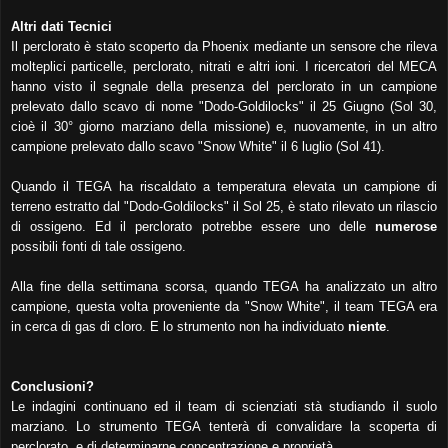
Altri dati Tecnici
Il perclorato è stato scoperto da Phoenix mediante un sensore che rileva
molteplici particelle, perclorato, nitrati e altri ioni. I ricercatori del MECA
hanno visto il segnale della presenza del perclorato in un campione
prelevato dallo scavo di nome "Dodo-Goldilocks" il 25 Giugno (Sol 30,
cioè il 30° giorno marziano della missione) e, nuovamente, in un altro
campione prelevato dallo scavo "Snow White" il 6 luglio (Sol 41).
Quando il TEGA ha riscaldato a temperatura elevata un campione di
terreno estratto dal "Dodo-Goldilocks" il Sol 25, è stato rilevato un rilascio
di ossigeno. Ed il perclorato potrebbe essere uno delle
numerose
possibili fonti di tale ossigeno.
Alla fine della settimana scorsa, quando TEGA ha analizzato un altro
campione, questa volta proveniente da "Snow White", il team TEGA era
in cerca di gas di cloro. E lo strumento non ha individuato
niente
.
Conclusioni?
Le indagini continuano ed il team di scienziati stà studiando il suolo
marziano. Lo strumento TEGA tenterà di convalidare la scoperta di
perclorato, e di determinarne concentrazione e proprietà.