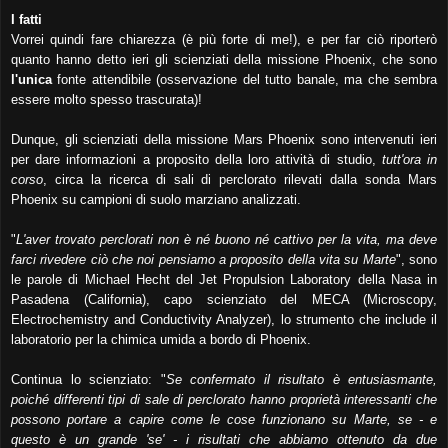
I fatti
Vorrei quindi fare chiarezza (è più forte di me!), e per far ciò riporterò
quanto hanno detto ieri gli scienziati della missione Phoenix, che sono
l'unica
fonte attendibile (osservazione del tutto banale, ma che sembra
essere molto spesso trascurata)!
Dunque, gli scienziati della missione Mars Phoenix sono intervenuti ieri
per dare informazioni a proposito della loro attività di studio,
tutt'ora in
corso
, circa la ricerca di sali di perclorato rilevati dalla sonda Mars
Phoenix su campioni di suolo marziano analizzati.
"
L'aver trovato perclorati non è né buono né cattivo per la vita, ma deve
farci rivedere ciò che noi pensiamo a proposito della vita su Marte
", sono
le parole di Michael Hecht del Jet Propulsion Laboratory della Nasa in
Pasadena (California), capo scienziato del MECA (Microscopy,
Electrochemistry and Conductivity Analyzer), lo strumento che include il
laboratorio per la chimica umida a bordo di Phoenix.
Continua lo scienziato: "
Se confermato il risultato è entusiasmante,
poiché differenti tipi di sale di perclorato hanno proprietà interessanti che
possono portare a capire come le cose funzionano su Marte, se - e
questo è un grande 'se' - i risultati che abbiamo ottenuto da due