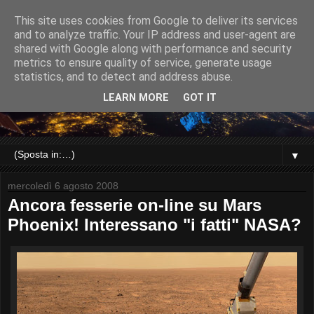
This site uses cookies from Google to deliver its services
and to analyze traffic. Your IP address and user-agent are
shared with Google along with performance and security
metrics to ensure quality of service, generate usage
statistics, and to detect and address abuse.
LEARN MORE
GOT IT
▼
mercoledì 6 agosto 2008
Ancora fesserie on-line su Mars
Phoenix! Interessano "i fatti" NASA?