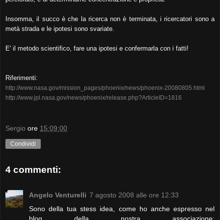
Insomma, il succo è che la ricerca non è terminata, i ricercatori sono a
metà strada e le ipotesi sono svariate.
E' il metodo scientifico, fare una ipotesi e confermarla con i fatti!
Riferimenti:
http://www.nasa.gov/mission_pages/phoenix/news/phoenix-20080805.html
http://www.jpl.nasa.gov/news/phoenix/release.php?ArticleID=1816
Sergio
ore
15:09:00
Condividi
4 commenti:
Angelo Venturelli
7 agosto 2008 alle ore 12:33
Sono della tua stess idea, come ho anche espresso nel
blog della nostra associazione: