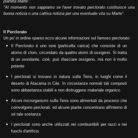
pianeta Marte".
"Al momento non sappiamo se l'aver trovato perclorato costituisce una
buona notizia o una cattiva notizia per una eventuale vita su Marte"
.
Il Perclorato
Un po' in ordine sparso ecco alcune informazioni sul famoso perclorato:
Il Perclorato è uno ione (particella carica) che consiste di un
atomo di cloro, circondato da quattro atomi di ossigeno. Si tratta
di un ossidante, cioè, può rilasciare ossigeno, ma non è molto
potente
I perclorati si trovano in natura sulla Terra, in luoghi come il
deserto di Atacama in Cile. In circostanze normali tali composti
sono abbastanza stabili e non distruggono materiale organico
Alcuni microrganismi sulla Terra sono alimentati da processi che
coinvolgono perclorati, ed alcune piante concentrano all'interno di
sé tale sostanza
I perclorati sono anche utilizzati nei combustibili per razzi e nei
fuochi d'artificio