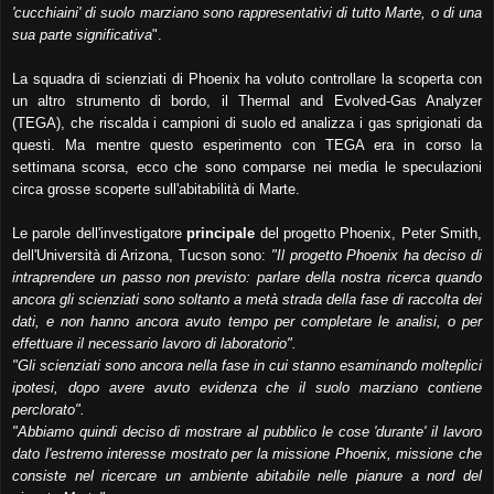
'cucchiaini' di suolo marziano sono rappresentativi di tutto Marte, o di una
sua parte significativa
".
La squadra di scienziati di Phoenix ha voluto controllare la scoperta con
un altro strumento di bordo, il Thermal and Evolved-Gas Analyzer
(TEGA), che riscalda i campioni di suolo ed analizza i gas sprigionati da
questi.
Ma mentre questo esperimento con TEGA era in corso la
settimana scorsa, ecco che sono comparse nei media le speculazioni
circa grosse scoperte sull'abitabilità di Marte.
Le parole dell'investigatore
principale
del progetto Phoenix, Peter Smith,
dell'Università di Arizona, Tucson sono:
"Il progetto Phoenix ha deciso di
intraprendere un passo non previsto: parlare della nostra ricerca quando
ancora gli scienziati sono soltanto a metà strada della fase di raccolta dei
dati, e non hanno ancora avuto tempo per completare le analisi, o per
effettuare il necessario lavoro di laboratorio".
"Gli scienziati sono ancora nella fase in cui stanno esaminando molteplici
ipotesi, dopo avere avuto evidenza che il suolo marziano contiene
perclorato".
"Abbiamo quindi deciso di mostrare al pubblico le cose 'durante' il lavoro
dato l'estremo interesse mostrato per la missione Phoenix, missione che
consiste nel ricercare un ambiente abitabile nelle pianure a nord del