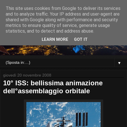
This site uses cookies from Google to deliver its services
and to analyze traffic. Your IP address and user-agent are
shared with Google along with performance and security
metrics to ensure quality of service, generate usage
statistics, and to detect and address abuse.
LEARN MORE
GOT IT
▼
giovedì 20 novembre 2008
10° ISS: bellissima animazione
dell°assemblaggio orbitale