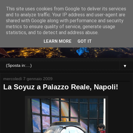
This site uses cookies from Google to deliver its services
and to analyze traffic. Your IP address and user-agent are
shared with Google along with performance and security
metrics to ensure quality of service, generate usage
statistics, and to detect and address abuse.
LEARN MORE
GOT IT
▼
mercoledì 7 gennaio 2009
La Soyuz a Palazzo Reale, Napoli!