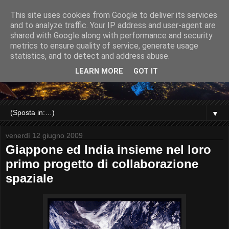
This site uses cookies from Google to deliver its services
and to analyze traffic. Your IP address and user-agent are
shared with Google along with performance and security
metrics to ensure quality of service, generate usage
statistics, and to detect and address abuse.
LEARN MORE
GOT IT
▼
venerdì 12 giugno 2009
Giappone ed India insieme nel loro
primo progetto di collaborazione
spaziale