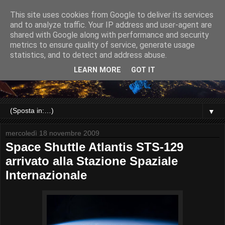
This site uses cookies from Google to deliver its services
and to analyze traffic. Your IP address and user-agent are
shared with Google along with performance and security
metrics to ensure quality of service, generate usage
statistics, and to detect and address abuse.
LEARN MORE
GOT IT
▼
mercoledì 18 novembre 2009
Space Shuttle Atlantis STS-129
arrivato alla Stazione Spaziale
Internazionale