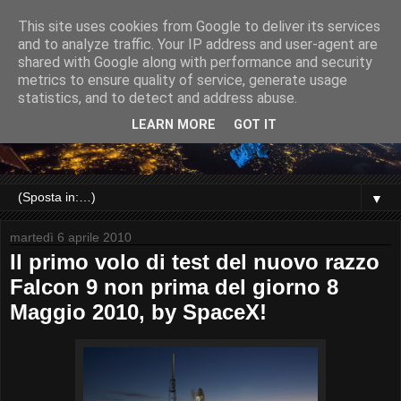
This site uses cookies from Google to deliver its services
and to analyze traffic. Your IP address and user-agent are
shared with Google along with performance and security
metrics to ensure quality of service, generate usage
statistics, and to detect and address abuse.
LEARN MORE
GOT IT
▼
martedì 6 aprile 2010
Il primo volo di test del nuovo razzo
Falcon 9 non prima del giorno 8
Maggio 2010, by SpaceX!