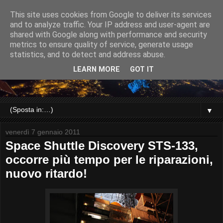
This site uses cookies from Google to deliver its services
and to analyze traffic. Your IP address and user-agent are
shared with Google along with performance and security
metrics to ensure quality of service, generate usage
statistics, and to detect and address abuse.
LEARN MORE
GOT IT
▼
venerdì 7 gennaio 2011
Space Shuttle Discovery STS-133,
occorre più tempo per le riparazioni,
nuovo ritardo!