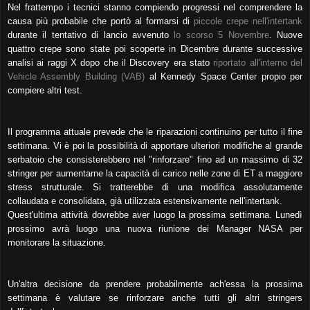
Nel frattempo i tecnici stanno compiendo progressi nel comprendere la
causa più probabile che portò al formarsi di
piccole crepe nell'intertank
durante il tentativo di lancio avvenuto
lo scorso 5 Novembre
. Nuove
quattro crepe sono state poi scoperte in Dicembre durante successive
analisi ai raggi X dopo che il Discovery era stato
riportato all'interno del
Vehicle Assembly Building (VAB)
al Kennedy Space Center propio per
compiere altri test.
Il programma attuale prevede che le riparazioni continuino per tutto il fine
settimana. Vi è poi la possibilità di apportare ulteriori modifiche al grande
serbatoio che consisterebbero nel "rinforzare" fino ad un massimo di 32
stringer per aumentarne la capacità di carico nelle zone di ET a maggiore
stress strutturale. Si tratterebbe di una modifica assolutamente
collaudata e consolidata, già utilizzata estensivamente nell'intertank.
Quest'ultima attività dovrebbe aver luogo la prossima settimana. Lunedì
prossimo avrà luogo una nuova riunione dei Manager NASA per
monitorare la situazione.
Un'altra decisione da prendere probabilmente ach'essa la prossima
settimana è valutare se rinforzare anche tutti gli altri stringers