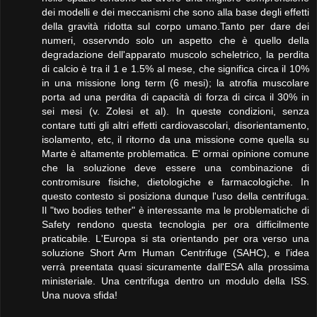
dei modelli e dei meccanismi che sono alla base degli effetti
della gravità ridotta sul corpo umano.Tanto per dare dei
numeri, osservndo solo un aspetto che è quello della
degradazione dell'apparato muscolo scheletrico, la perdita
di calcio è tra il 1 e 1.5% al mese, che significa circa il 10%
in una missione long term (6 mesi); la atrofia muscolare
porta ad una perdita di capacità di forza di circa il 30% in
sei mesi (v. Zolesi et al). In queste condizioni, senza
contare tutti gli altri effetti cardiovascolari, disorientamento,
isolamento, etc, il ritorno da una missione come quella su
Marte è altamente problematica. E' ormai opinione comune
che la soluzione deve essere una combinazione di
contromisure fisiche, dietologiche e farmacologiche. In
questo contesto si posiziona dunque l'uso della centrifuga.
Il "two bodies tether" è interessante ma le problematiche di
Safety rendono questa tecnologia per ora difficilmente
praticabile. L'Europa si sta orientando per ora verso una
soluzione Short Arm Human Centrifuge (SAHC), e l'idea
verrà preentata quasi sicuramente dall'ESA alla prossima
ministeriale. Una centrifuga dentro un modulo della ISS.
Una nuova sfida!