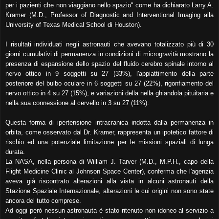
per i pazienti che non viaggiano nello spazio" come ha dichiarato Larry A.
Kramer (M.D., Professor of Diagnostic and Interventional Imaging alla
University of Texas Medical School di Houston).
I risultati individuati negli astronauti che avevano totalizzato più di 30
giorni cumulativi di permanenza in condizioni di microgravità mostrano la
presenza di espansione dello spazio del fluido cerebro spinale intorno al
nervo ottico in 9 soggetti su 27 (33%), l'appiattimento della parte
posteriore del bulbo oculare in 6 soggetti su 27 (22%), rigonfiamento del
nervo ottico in 4 su 27 (15%), e variazioni della nella ghiandola pituitaria e
nella sua connessione al cervello in 3 su 27 (11%).
Questa forma di ipertensione intracranica indotta dalla permanenza in
orbita, come osservato dal Dr. Kramer, rappresenta un ipotetico fattore di
rischio ed una potenziale limitazione per le missioni spaziali di lunga
durata.
La NASA, nella persona di William J. Tarver (M.D., M.P.H., capo della
Flight Medicine Clinic al Johnson Space Center), conferma che l'agenzia
aveva già riscontrato alterazioni alla vista in alcuni astronauti della
Stazione Spaziale Internazionale, alterazioni le cui origini non sono state
ancora del tutto comprese.
Ad oggi però nessun astronauta è stato ritenuto non idoneo al servizio a