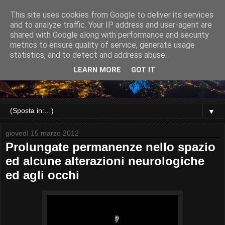
This site uses cookies from Google to deliver its services
and to analyze traffic. Your IP address and user-agent are
shared with Google along with performance and security
metrics to ensure quality of service, generate usage
statistics, and to detect and address abuse.
LEARN MORE
GOT IT
▼
giovedì 15 marzo 2012
Prolungate permanenze nello spazio
ed alcune alterazioni neurologiche
ed agli occhi