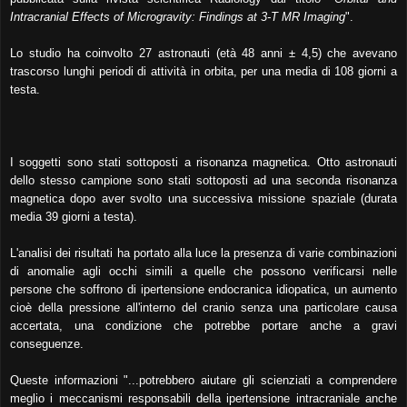
Intracranial Effects of Microgravity: Findings at 3-T MR Imaging
".
Lo studio ha coinvolto 27 astronauti (età 48 anni ± 4,5) che avevano
trascorso lunghi periodi di attività in orbita, per una media di 108 giorni a
testa.
I soggetti sono stati sottoposti a risonanza magnetica. Otto astronauti
dello stesso campione sono stati sottoposti ad una seconda risonanza
magnetica dopo aver svolto una successiva missione spaziale (durata
media 39 giorni a testa).
L'analisi dei risultati ha portato alla luce la presenza di varie combinazioni
di anomalie agli occhi simili a quelle che possono verificarsi nelle
persone che soffrono di ipertensione endocranica idiopatica, un aumento
cioè della pressione all'interno del cranio senza una particolare causa
accertata, una condizione che potrebbe portare anche a gravi
conseguenze.
Queste informazioni "...potrebbero aiutare gli scienziati a comprendere
meglio i meccanismi responsabili della ipertensione intracraniale anche