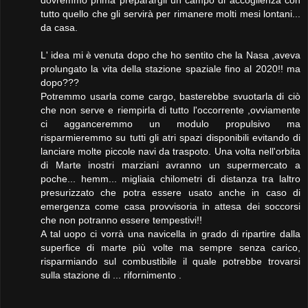
dovremmo prima preparargli un campo di accoglienza con
tutto quello che gli servirà per rimanere molti mesi lontani...
da casa.
L' idea mi è venuta dopo che ho sentito che la Nasa ,aveva
prolungato la vita della stazione spaziale fino al 2020!! ma
dopo???
Potremmo usarla come cargo, basterebbe svuotarla di ciò
che non serve e riempirla di tutto l'occorrente ,ovviamente
ci agganceremmo un modulo propulsivo ma
risparmieremmo su tutti gli atri spazi disponibili evitando di
lanciare molte piccole navi da traspoto. Una volta nell'orbita
di Marte inostri marziani avranno un supermercato a
poche... hemm... migliaia chilometri di distanza tra laltro
presurizzato che potra essere usato anche in caso di
emergenza come casa provvisoria in attesa dei soccorsi
che non potranno essere tempestivi!!
A tal uopo ci vorrà una navicella in grado di ripartire dalla
superfice di marte più volte ma sempre senza carico,
risparmiando sul combustibile il quale potrebbe trovarsi
sulla stazione di ... rifornimento .