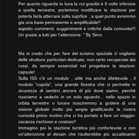
Per quanto riguarda la luna la cui gravità è 6 volte inferiore
a quella terrestre, portemmo modificare la stazione per
poterla farla atterrare sulla suprfice , a quel punto avremmo
gia una base permanente e amplificabile!!
aspetto commenti, suggerimenti e critiche dalla comunita!!!
Un grazie a tutti per l'attenzione. " By Simo
Ma io credo che per fare del turismo spaziale ci vogliano
delle strutture particolari dedicate, non certo recuperate dai
russi, da sempre essenziali nel progettare le stazioni-
capsule!
Sulla ISS c'è un modulo , utile ma anche dilettevole , il
modulo "cupola", una grande finestra che ci permette in
sicurezza di sentirci ancora di più dove siamo, perché
riusciamo a vederlo in un solo sguardo... nello spazio in
orbita terrestre o lunare riusciremmo a godere di una
visione globale molto più ampia gratificando la nostra
curiosità primo motivo che ci ha portato a fare un viaggio-
vacanza rischioso e costoso!!
Immagino poi la stazione turistica più confortevole e con
un'attenzione al desain che risulterebbe più accattivante