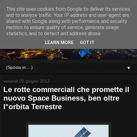
This site uses cookies from Google to deliver its services
and to analyze traffic. Your IP address and user-agent are
shared with Google along with performance and security
metrics to ensure quality of service, generate usage
statistics, and to detect and address abuse.
LEARN MORE
GOT IT
▼
venerdì 22 giugno 2012
Le rotte commerciali che promette il
nuovo Space Business, ben oltre
l°orbita Terrestre