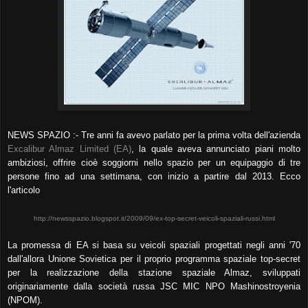
NEWS SPAZIO :- Tre anni fa avevo parlato per la prima volta dell'azienda
Excalibur Almaz Limited (EA)
, la quale aveva annunciato piani molto
ambiziosi, offrire cioè soggiorni nello spazio per un equipaggio di tre
persone fino ad una settimana, con inizio a partire dal 2013. Ecco
l'articolo
http://newsspazio.blogspot.it/2009/09/ex-top-secret-veicoli-spaziali-russi.html
La promessa di EA si basa su veicoli spaziali progettati negli anni '70
dall'allora Unione Sovietica per il proprio programma spaziale top-secret
per la realizzazione della stazione spaziale Almaz, sviluppati
originariamente dalla società russa JSC MIC NPO Mashinostroyenia
(NPOM).