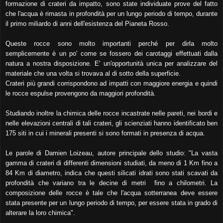
formazione di crateri da impatto, sono state individuate prove del fatto
che l'acqua è rimasta in profondità per un lungo periodo di tempo, durante
il primo miliardo di anni dell'esistenza del Pianeta Rosso.
Queste rocce sono molto importanti perché per dirla molto
semplicemente è un po' come se fossero dei carotaggi effettuati dalla
natura a nostra disposizione. E' un'opportunità unica per analizzare del
materiale che una volta si trovava al di sotto della superficie.
Crateri più grandi corrispondono ad impatti con maggiore energia e quindi
le rocce espulse provengono da maggiori profondità.
Studiando inoltre la chimica delle rocce incastrate nelle pareti, nei bordi e
nelle elevazioni centrali di tali crateri, gli scienziati hanno identificato ben
175 siti in cui i minerali presenti si sono formati in presenza di acqua.
Le parole di Damien Loizeau, autore principale dello studio: "La vasta
gamma di crateri di differenti dimensioni studiati, da meno di 1 Km fino a
84 Km di diametro, indica che questi silicati idrati sono stati scavati da
profondità che variano tra le decine di metri fino a chilometri. La
composizione delle rocce è tale che l'acqua sotterranea deve essere
stata presente per un lungo periodo di tempo, per essere stata in grado di
alterare la loro chimica".