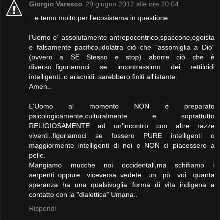
Giorgio Varesco
29 giugno 2012 alle ore 20:04
...e temo molto per l'ecosistema in questione.
l'Uomo e' assolutamente antropocentrico,spaccone,egoista
e falsamente pacifico,idolatra ciò che "assomiglia a Dio"
(ovvero a SE Stesso e stop) aborre ciò che è
diverso..figuriamoci se incontrassimo dei rettiloidi
intelligenti..o aracnidi..sarebbero finiti all'istante.
Amen..
L'Uomo al momento NON è preparato
psicologicamente,culturalmente e soprattutto
RELIGIOSAMENTE ad un'incontro con altre razze
viventi..figuriamoci se fossero PURE intelligenti o
maggiormente intelligenti di noi e NON ci piacessero a
pelle.
Mangiamo mucche noi occidentali,ma schifiamo i
serpenti..oppure viceversa..vedete un pò voi quanta
speranza ha una qualsivoglia forma di vita indigena a
contatto con la "dialettica" Umana..
Rispondi