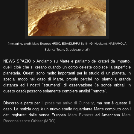
(Immagine, credit Mars Express HRSC, ESA/DLR/FU Berlin (G. Neukum); NASA/MOLA
Science Team; D. Loizeau et al.)
NEWS SPAZIO :- Andiamo su Marte e parliamo dei crateri da impatto,
quelli cioè che si creano quando un corpo celeste colpisce la superficie
planetaria. Questi sono molto importanti per lo studio di un pianeta, in
special modo nel caso di Marte, proprio perché noi siamo a grande
distanza ed i nostri "strumenti" di osservazione (le sonde orbitali in
questo caso) possono solamente compiere analisi "remote".
Discorso a parte per
il prossimo arrivo di Curiosity
, ma non è questo il
caso. La notizia oggi è un nuovo studio riguardante Marte compiuto con i
dati registrati dalle sonde Europea
Mars Express
ed Americana
Mars
Reconnaissnce Orbiter (MRO)
.