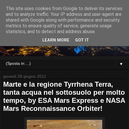
This site uses cookies from Google to deliver its services
and to analyze traffic. Your IP address and user-agent are
shared with Google along with performance and security
metrics to ensure quality of service, generate usage
statistics, and to detect and address abuse.
LEARN MORE
GOT IT
▼
giovedì 28 giugno 2012
Marte e la regione Tyrrhena Terra,
tanta acqua nel sottosuolo per molto
tempo, by ESA Mars Express e NASA
Mars Reconnaissance Orbiter!