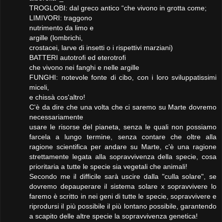
TROGLOBI: dal greco antico “che vivono in grotta come;
LIMIVORI: traggono
nutrimento da limo e
argille (lombrichi,
crostacei, larve di insetti o i rispettivi marziani)
BATTERI autotrofi ed eterotrofi
che vivono nei fanghi e nelle argille
FUNGHI: notevole fonte di cibo, con i loro sviluppatissimi
miceli,
e chissà cos'altro!
C'è da dire che una volta che ci saremo su Marte dovremo
necessariamente
usare le risorse del pianeta, senza le quali non possiamo
farcela a lungo termine, senza contare che oltre alla
ragione scientifica per andare su Marte, c'è una ragione
strettamente legata alla sopravvivenza della specie, cosa
prioritaria a tutte le specie sia vegetali che animali!
Secondo me il difficile sarà uscire dalla "culla solare", se
dovremo depauperare il sistema solare x sopravvivere lo
faremo è scritto in nei geni di tutte le specie, sopravvivere e
riprodursi il più possibile il più lontano possibile, garantendo
a scapito delle altre specie la sopravvivenza genetica!