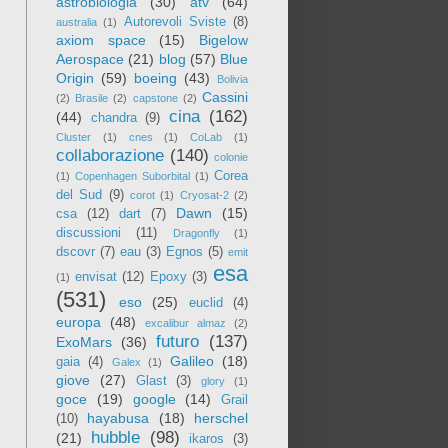
astrobiologia
(30)
atv
(64)
Autorevoli Sviste
(8)
australia
(1)
axiom space
(15)
Bigelow
Aerospace
(21)
blog
(57)
Blue
Origin
(59)
boeing
(43)
Bolivia
Cassini
(2)
Brasile
(2)
capstone
(2)
cina
(162)
(44)
chandra
(9)
Cluster
(1)
cnes
(1)
CoLab
(1)
collaborazione
(140)
colonie
Corea
(1)
Copenhagen Suborbital
(1)
del Sud
(9)
corot
(1)
Cryosat-2
(2)
Dawn
(15)
csa
(12)
dart
(7)
discussioni
(11)
Dragonfly
(1)
dscovr
(7)
eau
(3)
Egnos
(5)
emit
esa
envisat
(12)
Epoxy
(3)
(1)
(531)
eso
(25)
euclid
(4)
europa
(48)
excalibur almaz
(2)
futuro
(137)
ExoMars
(36)
Galileo
(18)
gaia
(4)
Galex
(1)
giove
(27)
Glast
(3)
glory
(1)
goce
(19)
google
(14)
Grail
hayabusa
(18)
herschel
(10)
hubble
(98)
(21)
ikaros
(3)