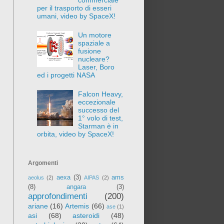
per il trasporto di esseri
umani, video by SpaceX!
Un motore
spaziale a
fusione
nucleare?
Laser, Boro
ed i progetti NASA
Falcon Heavy,
eccezionale
successo del
1° volo di test,
Starman è in
orbita, video by SpaceX!
Argomenti
aexa
(3)
ams
aeolus
(2)
AIPAS
(2)
(8)
angara
(3)
approfondimenti
(200)
ariane
(16)
Artemis
(66)
ase
(1)
asi
(68)
asteroidi
(48)