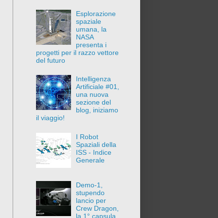
Esplorazione
spaziale
umana, la
NASA
presenta i
progetti per il razzo vettore
del futuro
Intelligenza
Artificiale #01,
una nuova
sezione del
blog, iniziamo
il viaggio!
I Robot
Spaziali della
ISS - Indice
Generale
Demo-1,
stupendo
lancio per
Crew Dragon,
la 1° capsula