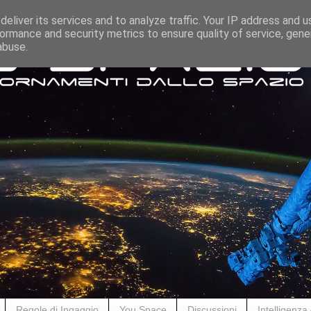
eliver its services and to analyze traffic. Your IP address and 
ormance and security metrics to ensure quality of service, gen
abuse.
Regole di Ingaggio
You Space
Discussioni
Intelligenza A