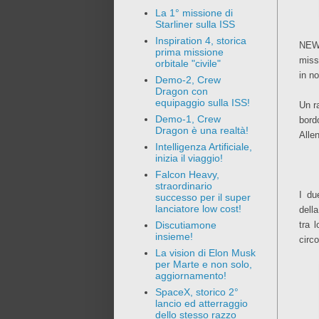
La 1° missione di
Starliner sulla ISS
Inspiration 4, storica
NEWS
prima missione
mis
orbitale "civile"
in n
Demo-2, Crew
Dragon con
equipaggio sulla ISS!
Un r
Demo-1, Crew
bord
Dragon è una realtà!
Allen
Intelligenza Artificiale,
inizia il viaggio!
Falcon Heavy,
straordinario
I du
successo per il super
lanciatore low cost!
dell
tra 
Discutiamone
insieme!
circ
La vision di Elon Musk
per Marte e non solo,
aggiornamento!
SpaceX, storico 2°
lancio ed atterraggio
dello stesso razzo