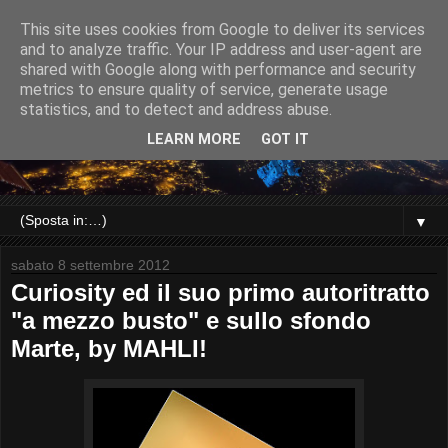
This site uses cookies from Google to deliver its services
and to analyze traffic. Your IP address and user-agent are
shared with Google along with performance and security
metrics to ensure quality of service, generate usage
statistics, and to detect and address abuse.
LEARN MORE
GOT IT
▼
sabato 8 settembre 2012
Curiosity ed il suo primo autoritratto
"a mezzo busto" e sullo sfondo
Marte, by MAHLI!