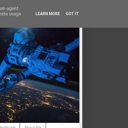
user-agent
erate usage
LEARN MORE
GOT IT
rtificiale
About Me