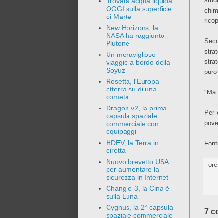
stud
Trovata acqua liquida
OGGI sulla superficie
chim
di Marte
ricop
New Horizons, la
NASA ha raggiunto
Seco
Plutone
stra
Un meraviglioso
stra
viaggio a bordo della
Soyuz
puro 
Rosetta, l'Europa
atterra su di una
"Ma 
cometa
Dragon v2, la prima
Per 
capsula spaziale
pove
commerciale con
equipaggi
HDEV, la Terra in
Font
diretta
Nuovo brevetto USA
or
per aumentare la
sicurezza in Internet
Chang'e-3, la Cina è
sulla Luna
Cygnus, la 2° capsula
7 c
spaziale commerciale