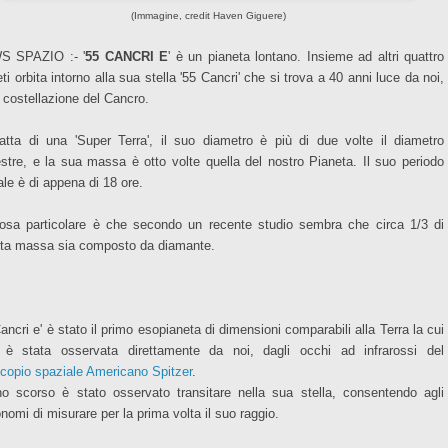
(Immagine, credit Haven Giguere)
S SPAZIO :- '
55 CANCRI E
' è un pianeta lontano. Insieme ad altri quattro
ti orbita intorno alla sua stella '55 Cancri' che si trova a 40 anni luce da noi,
a costellazione del Cancro.
ratta di una 'Super Terra', il suo diametro è più di due volte il diametro
estre, e la sua massa è otto volte quella del nostro Pianeta. Il suo periodo
ale è di appena di 18 ore
.
osa particolare è che secondo un recente studio sembra che circa 1/3 di
ta massa sia composto da diamante.
ancri e' è stato il primo esopianeta di dimensioni comparabili alla Terra la cui
 è stata osservata direttamente da noi, dagli occhi ad infrarossi del
scopio spaziale Americano Spitzer
.
no scorso è stato osservato transitare nella sua stella, consentendo agli
nomi di misurare per la prima volta il suo raggio.