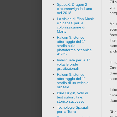
Gli 
SpaceX, Dragon 2
una
circumnaviga la Luna
nel 2018
comp
La vision di Elon Musk
e SpaceX per la
Ma u
colonizzazione di
scen
Marte
Astr
Falcon 9, storico
Inte
atterraggio del 1°
stadio sulla
pian
piattaforma oceanica
anch
ASDS
Individuate per la 1°
Il m
volta le onde
Canc
gravitazionali
diama
Falcon 9, storico
atterraggio del 1°
asse
stadio di un veicolo
orbitale
I ri
Blue Origin, volo di
circ
test suborbitale,
diam
storico successo
Tecnologie Spaziali
per la Terra
Nikk