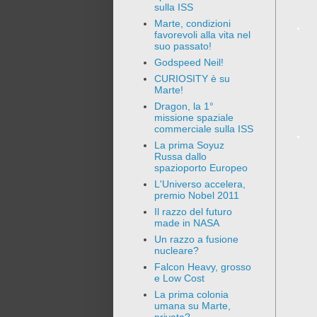
sulla ISS
Marte, condizioni
favorevoli alla vita nel
suo passato!
Godspeed Neil!
CURIOSITY è su
Marte!
Dragon, la 1°
missione spaziale
commerciale sulla ISS
La prima Soyuz
Russa dallo
spazioporto Europeo
L'Universo accelera,
premio Nobel 2011
Il razzo del futuro
made in NASA
Un razzo a fusione
nucleare?
Falcon Heavy, grosso
e Low Cost
La prima colonia
umana su Marte,