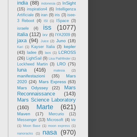
india
(88)
InSight
indonesia
(2)
(15)
inspiration4
(6)
Intelligenza
Artificiale
(9)
iran
(9)
iris
(3)
isee-
3 Reboot
(4)
ISpace
(3)
ISI
(1)
iss
(1077)
israele
(4)
italia
(112)
ixv
(6)
IYA2009
(8)
jaxa
(94)
Juno
(18)
Juice
(2)
kepler
Kayser Italia
(3)
Kari
(1)
(43)
LCROSS
ladee
(8)
laos
(1)
(26)
LightSail
(9)
Lisa Pathfinder
(1)
LRO
(75)
Lockheed Martin
(3)
luna
(416)
malesia
(2)
manifestazioni
(35)
Mars
2020
(24)
Mars Express
(63)
Mars
Mars Odyssey
(22)
Reconnaissance
(143)
Mars Science Laboratory
Marte
(621)
(160)
Maven
(17)
Mercurio
(12)
Messenger
(13)
Microsoft
(4)
Mir
(1)
Moon Base
(1)
moon express
(1)
nasa
(970)
nanoracks
(1)