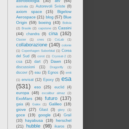
astrobiologia
(30)
atv
(64)
Autorevoli Sviste
(8)
australia
(1)
axiom space
(15)
Bigelow
Aerospace
(21)
blog
(57)
Blue
Origin
(59)
boeing
(43)
Bolivia
Cassini
(2)
Brasile
(2)
capstone
(2)
cina
(162)
(44)
chandra
(9)
Cluster
(1)
cnes
(1)
CoLab
(1)
collaborazione
(140)
colonie
Corea
(1)
Copenhagen Suborbital
(1)
del Sud
(9)
corot
(1)
Cryosat-2
(2)
Dawn
(15)
csa
(12)
dart
(7)
discussioni
(11)
Dragonfly
(1)
dscovr
(7)
eau
(3)
Egnos
(5)
emit
esa
envisat
(12)
Epoxy
(3)
(1)
(531)
eso
(25)
euclid
(4)
europa
(48)
excalibur almaz
(2)
futuro
(137)
ExoMars
(36)
Galileo
(18)
gaia
(4)
Galex
(1)
giove
(27)
Glast
(3)
glory
(1)
goce
(19)
google
(14)
Grail
hayabusa
(18)
herschel
(10)
hubble
(98)
(21)
ikaros
(3)