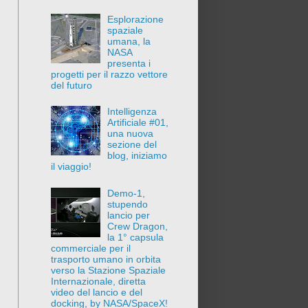
Esplorazione
spaziale
umana, la
NASA
presenta i
progetti per il razzo vettore
del futuro
Intelligenza
Artificiale #01,
una nuova
sezione del
blog, iniziamo
il viaggio!
Demo-1,
stupendo
lancio per
Crew Dragon,
la 1° capsula
commerciale per il
trasporto umano in orbita
verso la Stazione Spaziale
Internazionale, diretta
video del lancio e del
docking, by NASA/SpaceX!