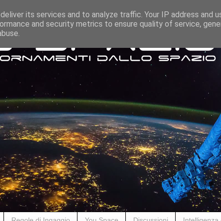
eliver its services and to analyze traffic. Your IP address and 
ormance and security metrics to ensure quality of service, gen
abuse.
Regole di Ingaggio
You Space
Discussioni
Intelligenza A