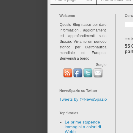
Welcome
Cerc
Questo Blog nasce per dare
informazioni, aggiornamenti
ed approfondimenti sullo
marte
Spazio. Viviamo un periodo
55 
storico per l'Astronautica
par
mondiale ed Europea.
Benvenuti a bordo!
Sergio
NewsSpazio su Twitter
Tweets by @NewsSpazio
Top Stories
Le prime stupende
immagini a colori di
Webb