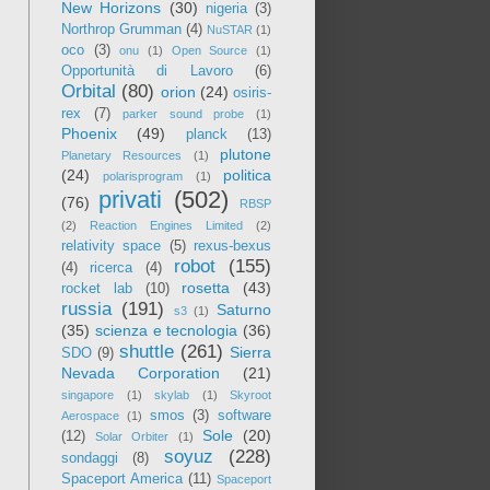
New Horizons
(30)
nigeria
(3)
Northrop Grumman
(4)
NuSTAR
(1)
oco
(3)
onu
(1)
Open Source
(1)
Opportunità di Lavoro
(6)
Orbital
(80)
orion
(24)
osiris-
rex
(7)
parker sound probe
(1)
Phoenix
(49)
planck
(13)
plutone
Planetary Resources
(1)
(24)
politica
polarisprogram
(1)
privati
(502)
(76)
RBSP
(2)
Reaction Engines Limited
(2)
relativity space
(5)
rexus-bexus
robot
(155)
(4)
ricerca
(4)
rosetta
(43)
rocket lab
(10)
russia
(191)
Saturno
s3
(1)
(35)
scienza e tecnologia
(36)
shuttle
(261)
Sierra
SDO
(9)
Nevada Corporation
(21)
singapore
(1)
skylab
(1)
Skyroot
smos
(3)
software
Aerospace
(1)
Sole
(20)
(12)
Solar Orbiter
(1)
soyuz
(228)
sondaggi
(8)
Spaceport America
(11)
Spaceport