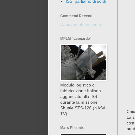
ISS, parliamo di soldi
Commenti Recenti
Caricamento in corso...
MPLM "Leonardo"
Modulo logistico di
fabbricazione Italiana
agganciato alla ISS
durante la missione
Shuttle STS-126 (NASA
Chiu
TV)
La s
cost
Mars Phoenix
pubb