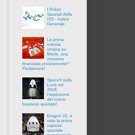
I Robot
Spaziali della
ISS - Indice
Generale
La prima
colonia
umana su
Marte, una
missione
finanziata privatamente?
Parliamone!
SpaceX sulla
Luna nel
2018,
l'esplosione
del nuovo
business spaziale!
Dragon V2, è
nata la prima
capsula
spaziale
commerciale