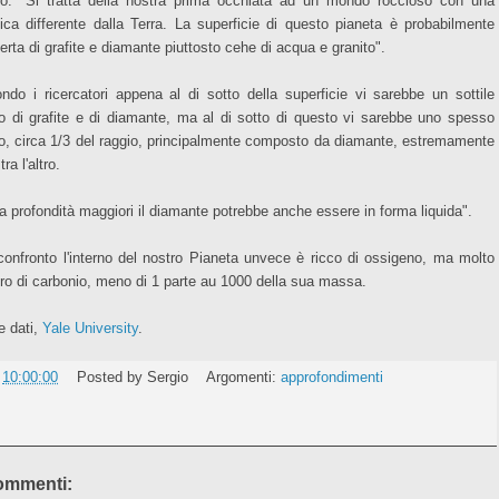
io: "Si tratta della nostra prima occhiata ad un mondo roccioso con una
ica differente dalla Terra. La superficie di questo pianeta è probabilmente
erta di grafite e diamante piuttosto cehe di acqua e granito".
ndo i ricercatori appena al di sotto della superficie vi sarebbe un sottile
to di grafite e di diamante, ma al di sotto di questo vi sarebbe uno spesso
to, circa 1/3 del raggio, principalmente composto da diamante, estremamente
tra l'altro.
a profondità maggiori il diamante potrebbe anche essere in forma liquida".
confronto l'interno del nostro Pianeta unvece è ricco di ossigeno, ma molto
ro di carbonio, meno di 1 parte au 1000 della sua massa.
e dati,
Yale University
.
e
10:00:00
Posted by
Sergio
Argomenti:
approfondimenti
ommenti: