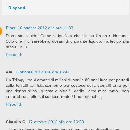
Rispondi
Fiore
16 ottobre 2012 alle ore 11:33
Diamante liquido! Come si ipotizza che sia su Urano e Nettuno.
Solo che lì ci sarebbero oceani di diamante liquido. Partecipo alla
missione. ;)
Rispondi
Ale
16 ottobre 2012 alle ore 15:44
Un Trilogy.. tre diamanti di milioni di anni e 80 anni luce per portarli
sulla terra!!! ...il fidanzamento più costoso della storia!!! ..ma per
una donna si sa.. questo e altro!! ..oddio.. altro mica tanto.. non
rimarrebbe molto sul contocorrente!! Eheheheheh ;-)
Rispondi
Claudio C.
17 ottobre 2012 alle ore 13:53
... e non rimarrebbe neanche tanto tempo per goderseli, aimè!