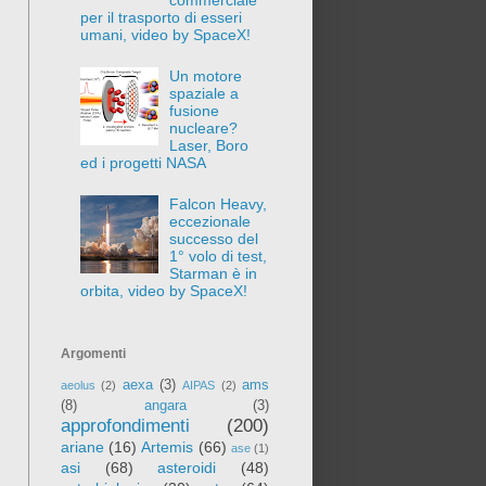
per il trasporto di esseri
umani, video by SpaceX!
Un motore
spaziale a
fusione
nucleare?
Laser, Boro
ed i progetti NASA
Falcon Heavy,
eccezionale
successo del
1° volo di test,
Starman è in
orbita, video by SpaceX!
Argomenti
aexa
(3)
ams
aeolus
(2)
AIPAS
(2)
(8)
angara
(3)
approfondimenti
(200)
ariane
(16)
Artemis
(66)
ase
(1)
asi
(68)
asteroidi
(48)