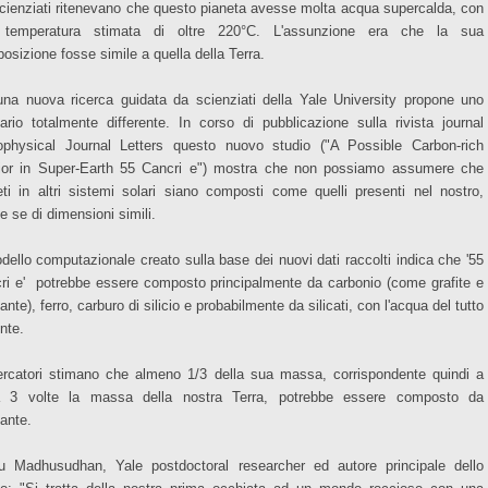
scienziati ritenevano che questo pianeta avesse molta acqua supercalda, con
 temperatura stimata di oltre 220°C. L'assunzione era che la sua
osizione fosse simile a quella della Terra.
na nuova ricerca guidata da scienziati della Yale University propone uno
ario totalmente differente. In corso di pubblicazione sulla rivista journal
ophysical Journal Letters questo nuovo studio ("A Possible Carbon-rich
rior in Super-Earth 55 Cancri e") mostra che non possiamo assumere che
eti in altri sistemi solari siano composti come quelli presenti nel nostro,
e se di dimensioni simili.
odello computazionale creato sulla base dei nuovi dati raccolti indica che '55
ri e' potrebbe essere composto principalmente da carbonio (come grafite e
nte), ferro, carburo di silicio e probabilmente da silicati, con l'acqua del tutto
nte.
cercatori stimano che almeno 1/3 della sua massa, corrispondente quindi a
a 3 volte la massa della nostra Terra, potrebbe essere composto da
ante.
u Madhusudhan, Yale postdoctoral researcher ed autore principale dello