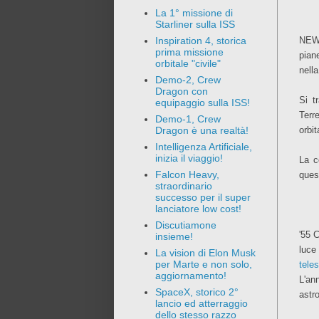
La 1° missione di
Starliner sulla ISS
NEW
Inspiration 4, storica
prima missione
piane
orbitale "civile"
nell
Demo-2, Crew
Dragon con
Si t
equipaggio sulla ISS!
Terr
Demo-1, Crew
orbit
Dragon è una realtà!
Intelligenza Artificiale,
inizia il viaggio!
La c
Falcon Heavy,
ques
straordinario
successo per il super
lanciatore low cost!
Discutiamone
'55 C
insieme!
luce
La vision di Elon Musk
per Marte e non solo,
tele
aggiornamento!
L'an
SpaceX, storico 2°
astro
lancio ed atterraggio
dello stesso razzo