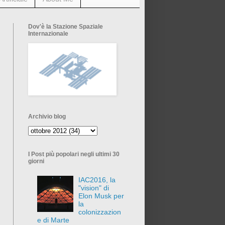
Dov'è la Stazione Spaziale
Internazionale
Archivio blog
I Post più popolari negli ultimi 30
giorni
IAC2016, la
"vision" di
Elon Musk per
la
colonizzazion
e di Marte