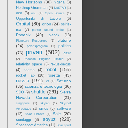
New Horizons
(30)
nigeria
(3)
Northrop Grumman
(4)
NuSTAR
(1)
oco
(3)
onu
(1)
Open Source
(1)
Opportunità di Lavoro
(6)
Orbital
(80)
orion
(24)
osiris-
rex
(7)
parker sound probe
(1)
Phoenix
(49)
planck
(13)
plutone
Planetary Resources
(1)
(24)
politica
polarisprogram
(1)
privati
(502)
(76)
RBSP
(2)
Reaction Engines Limited
(2)
relativity space
(5)
rexus-bexus
robot
(155)
(4)
ricerca
(4)
rosetta
(43)
rocket lab
(10)
russia
(191)
Saturno
s3
(1)
(35)
scienza e tecnologia
(36)
shuttle
(261)
Sierra
SDO
(9)
Nevada Corporation
(21)
singapore
(1)
skylab
(1)
Skyroot
smos
(3)
software
Aerospace
(1)
Sole
(20)
(12)
Solar Orbiter
(1)
soyuz
(228)
sondaggi
(8)
Spaceport America
(11)
Spaceport