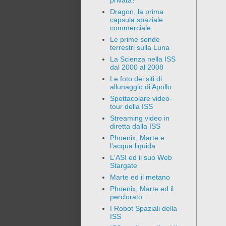
privata?
Dragon, la prima
capsula spaziale
commerciale
Le prime sonde
terrestri sulla Luna
La Scienza nella ISS
dal 2000 al 2008
Le foto dei siti di
allunaggio di Apollo
Spettacolare video-
tour della ISS
Streaming video in
diretta dalla ISS
Phoenix, Marte e
l'acqua liquida
L'ASI ed il suo Web
Stargate
Marte ed il metano
Phoenix, Marte ed il
perclorato
I Robot Spaziali della
ISS