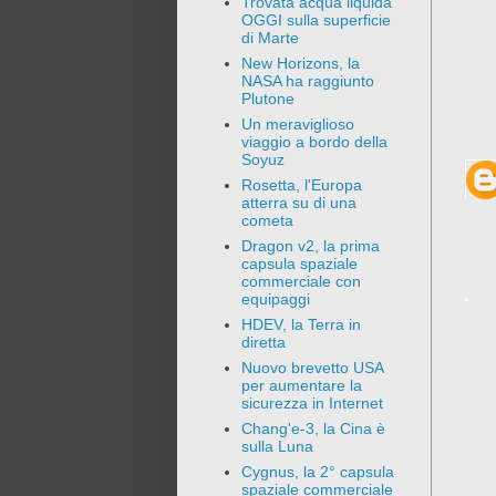
Trovata acqua liquida
OGGI sulla superficie
di Marte
New Horizons, la
NASA ha raggiunto
Plutone
Un meraviglioso
viaggio a bordo della
Soyuz
Rosetta, l'Europa
atterra su di una
cometa
Dragon v2, la prima
capsula spaziale
commerciale con
equipaggi
HDEV, la Terra in
diretta
Nuovo brevetto USA
per aumentare la
sicurezza in Internet
Chang'e-3, la Cina è
sulla Luna
Cygnus, la 2° capsula
spaziale commerciale