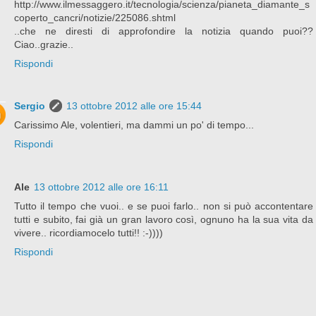
http://www.ilmessaggero.it/tecnologia/scienza/pianeta_diamante_s
coperto_cancri/notizie/225086.shtml
..che ne diresti di approfondire la notizia quando puoi??
Ciao..grazie..
Rispondi
Sergio
13 ottobre 2012 alle ore 15:44
Carissimo Ale, volentieri, ma dammi un po' di tempo...
Rispondi
Ale
13 ottobre 2012 alle ore 16:11
Tutto il tempo che vuoi.. e se puoi farlo.. non si può accontentare
tutti e subito, fai già un gran lavoro così, ognuno ha la sua vita da
vivere.. ricordiamocelo tutti!! :-))))
Rispondi