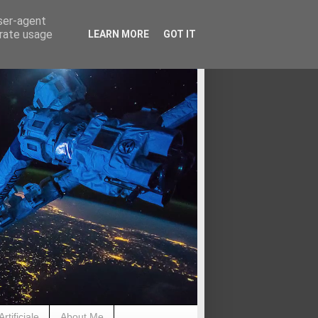
user-agent
erate usage
LEARN MORE
GOT IT
rtificiale
About Me