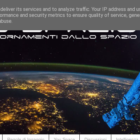
eliver its services and to analyze traffic. Your IP address and 
ormance and security metrics to ensure quality of service, gen
abuse.
Regole di Ingaggio
You Space
Discussioni
Intelligenza A