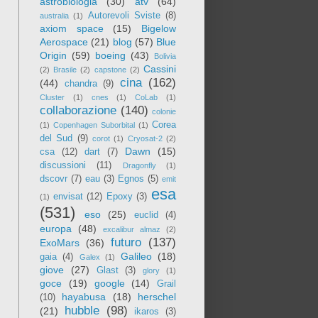
astrobiologia
(30)
atv
(64)
Autorevoli Sviste
(8)
australia
(1)
axiom space
(15)
Bigelow
Aerospace
(21)
blog
(57)
Blue
Origin
(59)
boeing
(43)
Bolivia
Cassini
(2)
Brasile
(2)
capstone
(2)
cina
(162)
(44)
chandra
(9)
Cluster
(1)
cnes
(1)
CoLab
(1)
collaborazione
(140)
colonie
Corea
(1)
Copenhagen Suborbital
(1)
del Sud
(9)
corot
(1)
Cryosat-2
(2)
Dawn
(15)
csa
(12)
dart
(7)
discussioni
(11)
Dragonfly
(1)
dscovr
(7)
eau
(3)
Egnos
(5)
emit
esa
envisat
(12)
Epoxy
(3)
(1)
(531)
eso
(25)
euclid
(4)
europa
(48)
excalibur almaz
(2)
futuro
(137)
ExoMars
(36)
Galileo
(18)
gaia
(4)
Galex
(1)
giove
(27)
Glast
(3)
glory
(1)
goce
(19)
google
(14)
Grail
hayabusa
(18)
herschel
(10)
hubble
(98)
(21)
ikaros
(3)