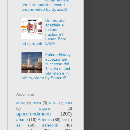
per il trasporto di esseri
umani, video by SpaceX!
Un motore
spaziale a
fusione
nucleare?
Laser, Boro
ed i progetti NASA
Falcon Heavy,
eccezionale
successo del
1° volo di test,
Starman è in
orbita, video by SpaceX!
Argomenti
aexa
(3)
ams
aeolus
(2)
AIPAS
(2)
(8)
angara
(3)
approfondimenti
(200)
ariane
(16)
Artemis
(66)
ase
(1)
asi
(68)
asteroidi
(48)