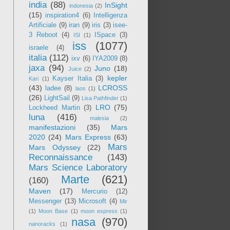
india
(88)
InSight
indonesia
(2)
(15)
inspiration4
(6)
Intelligenza
Artificiale
(9)
iran
(9)
iris
(3)
isee-
3 Reboot
(4)
ISpace
(3)
ISI
(1)
iss
(1077)
israele
(4)
italia
(112)
ixv
(6)
IYA2009
(8)
jaxa
(94)
Juno
(18)
Juice
(2)
kepler
Kayser Italia
(3)
Kari
(1)
(43)
LCROSS
ladee
(8)
laos
(1)
(26)
LightSail
(9)
Lisa Pathfinder
(1)
LRO
(75)
Lockheed Martin
(3)
luna
(416)
malesia
(2)
manifestazioni
(35)
Mars
2020
(24)
Mars Express
(63)
Mars
Mars Odyssey
(22)
Reconnaissance
(143)
Mars Science Laboratory
Marte
(621)
(160)
Maven
(17)
Mercurio
(12)
Messenger
(13)
Microsoft
(4)
Mir
(1)
Moon Base
(1)
moon express
(1)
nasa
(970)
nanoracks
(1)