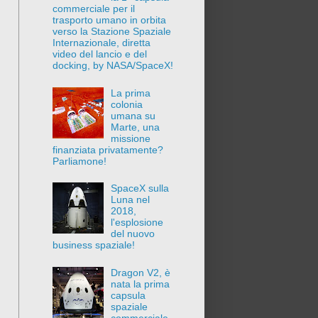
commerciale per il
trasporto umano in orbita
verso la Stazione Spaziale
Internazionale, diretta
video del lancio e del
docking, by NASA/SpaceX!
La prima
colonia
umana su
Marte, una
missione
finanziata privatamente?
Parliamone!
SpaceX sulla
Luna nel
2018,
l'esplosione
del nuovo
business spaziale!
Dragon V2, è
nata la prima
capsula
spaziale
commerciale