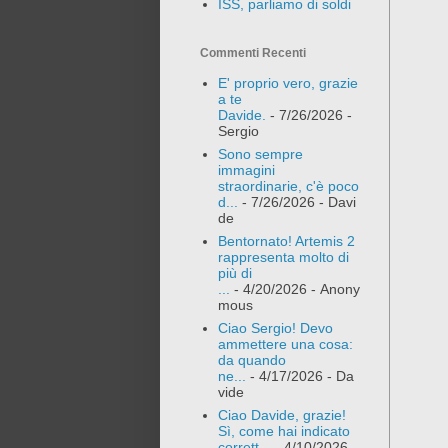
ISS, parliamo di soldi
Commenti Recenti
E' proprio vero, grazie
a te
Davide.
- 7/26/2026
-
Sergio
Sono sempre
immagini
straordinarie, c'è poco
d...
- 7/26/2026
- Davi
de
Bentornato! Artemis 2
rappresenta molto di
più di
...
- 4/20/2026
- Anony
mous
Ciao Sergio! Devo
ammettere una cosa:
da quando
ne...
- 4/17/2026
- Da
vide
Ciao Davide, grazie!
Sì, come hai indicato
corrett...
- 4/10/2026
-