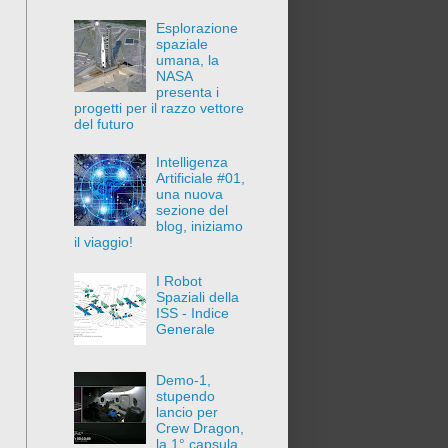
Esplorazione
spaziale
umana, la
NASA
presenta i
progetti per il razzo vettore
del futuro
Intelligenza
Artificiale #01,
una nuova
sezione del
blog, iniziamo
il viaggio!
I Robot
Spaziali della
ISS - Indice
Generale
Demo-1,
stupendo
lancio per
Crew Dragon,
la 1° capsula