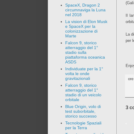
(Gali
SpaceX, Dragon 2
circumnaviga la Luna
nel 2018
Il l
La vision di Elon Musk
orbit
e SpaceX per la
colonizzazione di
La di
Marte
per l
Falcon 9, storico
atterraggio del 1°
stadio sulla
piattaforma oceanica
ASDS
Enjo
Individuate per la 1°
volta le onde
gravitazionali
or
Falcon 9, storico
atterraggio del 1°
stadio di un veicolo
orbitale
Blue Origin, volo di
3 c
test suborbitale,
storico successo
Tecnologie Spaziali
per la Terra