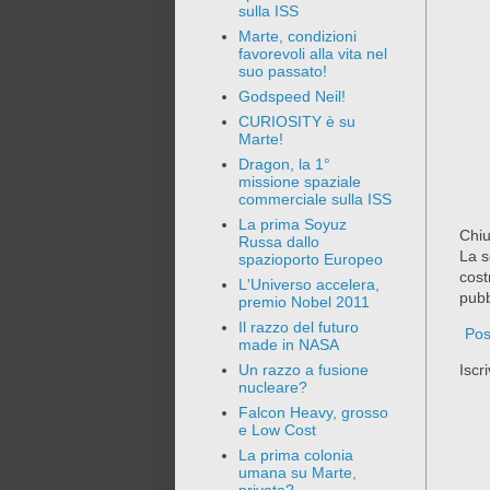
sulla ISS
Marte, condizioni
favorevoli alla vita nel
suo passato!
Godspeed Neil!
CURIOSITY è su
Marte!
Dragon, la 1°
missione spaziale
commerciale sulla ISS
La prima Soyuz
Chiu
Russa dallo
La s
spazioporto Europeo
cost
L'Universo accelera,
pubb
premio Nobel 2011
Il razzo del futuro
Pos
made in NASA
Iscri
Un razzo a fusione
nucleare?
Falcon Heavy, grosso
e Low Cost
La prima colonia
umana su Marte,