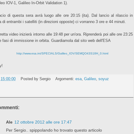
leo IOV-1, Galileo In-Orbit Validation 1).
ancio di questa sera avrà luogo alle ore 20:15 (ita). Dal lancio al rilascio in
a di entrambi i satelliti (in direzioni opposte) ci vorranno 3 ore e 44 minuti.
retta video inizierà intorno alle 19:48 per un'ora. Riprenderà poi alle ore 23:25
e fasi di immissione in orbita.
Guardiamola dal sito web dell'ESA
http://www.esa.int/SPECIALS/Galileo_IOV/SEMQO43S18H_0.html
y!
e
15:00:00
Posted by
Sergio
Argomenti:
esa
,
Galileo
,
soyuz
ommenti:
Ale
12 ottobre 2012 alle ore 17:47
Per Sergio.. spippolando ho trovato questo articolo