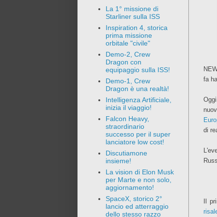
La 1° missione di
Starliner sulla ISS
Inspiration 4, storica
prima missione
orbitale "civile"
Demo-2, Crew
Dragon con
NEWS
equipaggio sulla ISS!
fa h
Demo-1, Crew
Dragon è una realtà!
Oggi 
Intelligenza Artificiale,
inizia il viaggio!
nuov
Falcon Heavy,
Euro
straordinario
di re
successo per il super
lanciatore low cost!
L'ev
Discutiamone
Russ
insieme!
La vision di Elon Musk
per Marte e non solo,
aggiornamento!
SpaceX, storico 2°
Il p
lancio ed atterraggio
risa
dello stesso razzo