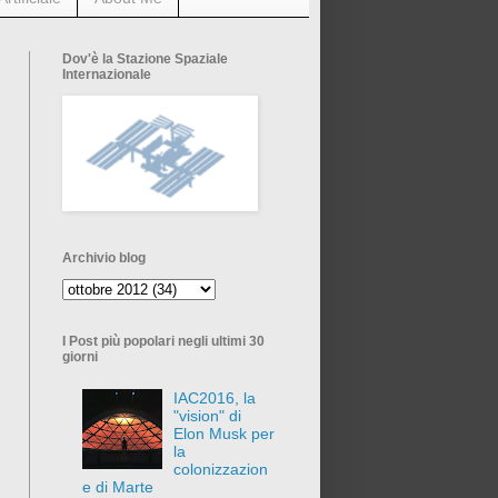
Dov'è la Stazione Spaziale
Internazionale
Archivio blog
I Post più popolari negli ultimi 30
giorni
IAC2016, la
"vision" di
Elon Musk per
la
colonizzazion
e di Marte