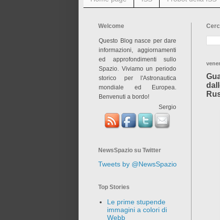
Welcome
Cerc
Questo Blog nasce per dare
informazioni, aggiornamenti
ed approfondimenti sullo
vener
Spazio. Viviamo un periodo
Gua
storico per l'Astronautica
dal
mondiale ed Europea.
Rus
Benvenuti a bordo!
Sergio
NewsSpazio su Twitter
Tweets by @NewsSpazio
Top Stories
Le prime stupende
immagini a colori di
Webb