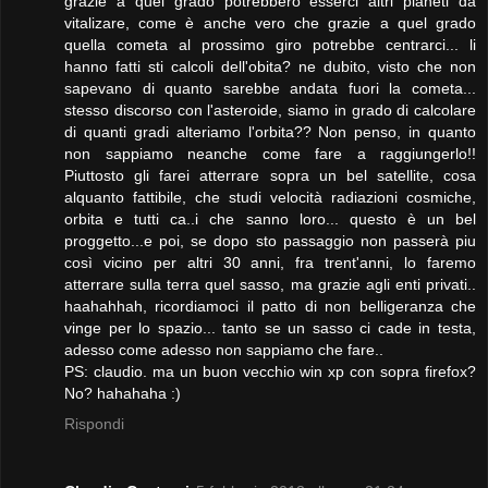
grazie a quel grado potrebbero esserci altri pianeti da
vitalizare, come è anche vero che grazie a quel grado
quella cometa al prossimo giro potrebbe centrarci... li
hanno fatti sti calcoli dell'obita? ne dubito, visto che non
sapevano di quanto sarebbe andata fuori la cometa...
stesso discorso con l'asteroide, siamo in grado di calcolare
di quanti gradi alteriamo l'orbita?? Non penso, in quanto
non sappiamo neanche come fare a raggiungerlo!!
Piuttosto gli farei atterrare sopra un bel satellite, cosa
alquanto fattibile, che studi velocità radiazioni cosmiche,
orbita e tutti ca..i che sanno loro... questo è un bel
proggetto...e poi, se dopo sto passaggio non passerà piu
così vicino per altri 30 anni, fra trent'anni, lo faremo
atterrare sulla terra quel sasso, ma grazie agli enti privati..
haahahhah, ricordiamoci il patto di non belligeranza che
vinge per lo spazio... tanto se un sasso ci cade in testa,
adesso come adesso non sappiamo che fare..
PS: claudio. ma un buon vecchio win xp con sopra firefox?
No? hahahaha :)
Rispondi