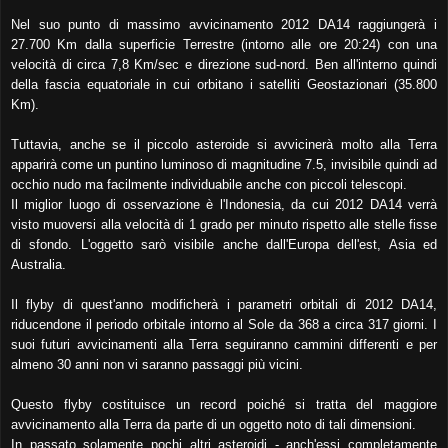
Nel suo punto di
massimo avvicinamento
2012 DA14 raggiungerà i
27.700 Km dalla superficie Terrestre (intorno alle ore 20:24) con una
velocità di circa 7,8 Km/sec e direzione sud-nord. Ben all'interno quindi
della fascia equatoriale in cui orbitano i satelliti Geostazionari (35.800
Km).
Tuttavia, anche se il piccolo asteroide si avvicinerà molto alla Terra
apparirà come un puntino luminoso di magnitudine 7.5, invisibile quindi ad
occhio nudo ma facilmente individuabile anche con piccoli telescopi.
Il miglior luogo di osservazione è l'Indonesia, da cui 2012 DA14 verrà
visto muoversi alla velocità di 1 grado per minuto rispetto alle stelle fisse
di sfondo. L'oggetto sarò visibile anche dall'Europa dell'est, Asia ed
Australia.
Il flyby di quest'anno modificherà i parametri orbitali di 2012 DA14,
riducendone il periodo orbitale intorno al Sole da 368 a circa 317 giorni. I
suoi futuri avvicinamenti alla Terra seguiranno cammini differenti e per
almeno 30 anni non vi saranno passaggi più vicini.
Questo flyby costituisce un record poiché si tratta del maggiore
avvicinamento alla Terra da parte di un oggetto noto di tali dimensioni.
In passato solamente pochi altri asteroidi - anch'essi completamente