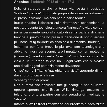
Anonimo
4 febbraio 2013 alle ore 17:31
Beh, ci sarebbe anche la terza via, ossia il cosidetto
"trattore Spaziale" proprosto proprio da alcuni ex astronauti
e "preso in visione" ma solo per la parte teorica.
Inutile ribadire il discorso sulle ristrettezze economiche, la
nostra presunta tecnologia ancora "farlocca" e via dicendo..
(io sinceramente sono sfiancato di sentir parlare di crisi e
banche al punto che ho preso la decisione di non guardare
piu' nessunt tg folkloristico ricco solo di amenita' inaudite).
Insomma per farla breve le piu' avanzate tecnologie che
abbiamo finora per scongiurare l'impatto con un meteorite
(o similari) risiedono nella "presunta" monitorizzazione del
cielo e un "ti prego fa che no..." ogni volta che si avvista
uno di tali oggetti potenzialmente devastanti.
Un po' come il Titanic "navighiamo a vista" sperando di non
dover pronunciare la frase
"Iceberg dritto di prora".
Non ci resta che applicare tutti gli scongiuri noti all'uomo,
oppure sperare che Bruce Willis rimanga accanto al
telefono, pronto a partire con una squadra di trivellazione
"atipica".
Intanto a Wall Street l'attenzione dei Brookers e' focalizzata