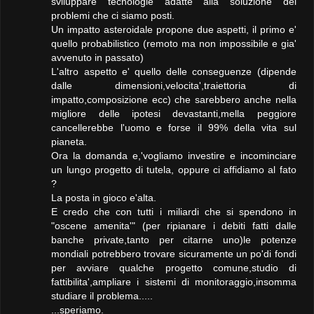
sviluppare tecnologie adatte alla soluzione dei
problemi che ci siamo posti.
Un impatto asteroidale propone due aspetti, il primo e'
quello probabilistico (remoto ma non impossibile e gia'
avvenuto in passato)
L'altro aspetto e' quello delle conseguenze (dipende
dalle dimensioni,velocita',traiettoria di
impatto,composizione ecc) che sarebbero anche nella
migliore delle ipotesi devastanti,mella peggiore
cancellerebbe l'uomo e forse il 99% della vita sul
pianeta.
Ora la domanda e,'vogliamo investire e incominciare
un lungo progetto di tutela, oppure ci affidiamo al fato
?
La posta in gioco e'alta.
E credo che con tutti i miliardi che si spendono in
"oscene amenita'" (per ripianare i debiti fatti dalle
banche private,tanto per citarne uno)le potenze
mondiali potrebbero trovare sicuramente un po'di fondi
per avviare qualche progetto comune,studio di
fattibilita',ampliare i sistemi di monitoraggio,insomma
studiare il problema.....
...speriamo.