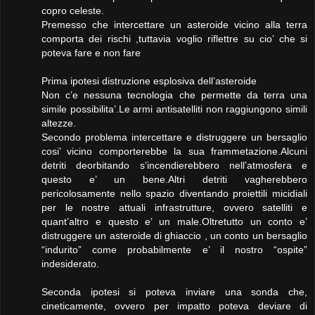
copro celeste.
Premesso che intercettare un asteroide vicino alla terra
comporta dei rischi ,tuttavia voglio riflettre su cio’ che si
poteva fare e non fare
Prima ipotesi distruzione esplosiva dell’asteroide
Non c’e nessuna tecnologia che permette da terra una
simile possibilita’.Le armi antisatelliti non raggiungono simili
altezze.
Secondo problema intercettare e distruggere un bersaglio
cosi’ vicino comporterebbe la sua frammetazione.Alcuni
detriti deorbitando s’incendierebbero nell’atmosfera e
questo e’ un bene.Altri detriti vagherebbero
pericolosamente nello spazio diventando proiettili micidiali
per le nostre attuali infrastrutture, ovvero satelliti e
quant’altro e questo e’ un male.Oltretutto un conto e’
distruggere un asteroide di ghiaccio , un conto un bersaglio
“indurito” come probabilmente e’ il nostro “ospite”
indesiderato.
Seconda ipotesi si poteva inviare una sonda che,
cineticamente, ovvero per impatto poteva deviare di