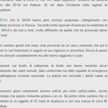
rno alle 20:24 ora Italiana, 16 ore dopo l'incidente nella regione di
yabinsk.
'
ESA
che la NASA hanno però escluso qualunque collegamento con
cidente avvenuto in Russia. Secondo l'ente spaziale Americano la traiettoria di
 DA14 è da sud a nord, molto differente da quella che ha provocato danni
 Urali.
ti sembra quindi che siano stati provocati da un unico meteorite che poi è
oso in vari frammenti in seguito al suo ingresso in atmosfera. Alcuni di questi
ono distrutti completamente ma altri hanno raggiunto il suolo.
vamenti sul livello di radiazione di fondo non hanno mostrato alcun
tamento dai valori normali, dato confermato sia dalle squadre di emergenza
dall'agenzia nucleare nazionale. La polizia sta cercando i detriti caduti al
o.
prossimi giorni certamente avremo notizie più certe sull'accaduto, anche
'energia che questo meteorite portava con sé. Da prime stime sembra che si
trattato di un oggetto di 15 metri di ampiezza e con una massa di circa 40
llate.