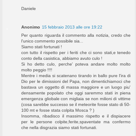
Daniele
Anonimo
15 febbraio 2013 alle ore 19:22
Per quanto riguarda il commento alla notizia, credo che
l'unico commento possibile sia...
Siamo stati fortunati !
con tutto il rispetto per i feriti che ci sono stati,e tenedo
conto della casistica, abbiamo avuto culo !
Si ho detto culo, perche' poteva andare molto molto
molto peggio !!!!
Mentre i media si scatenano tirando in ballo pure l'ira di
Dio per le dimissioni del Papa, non dimentichiamoci che
bastava un oggetto di massa maggiore e un luogo piu'
densamente popolato che oggi saremmo stati in piena
emergenza gliobale con migliaia se non milioni di vittime
(cosa sarebbe successo se il meteorite fosse stato di 50-
100 mt e fosse stata colpita Mosca ? )
Insomma, ribadisco il massimo rispetto e il dispiacere
per le persone colpite,ferite,spaventate ma confermo
che nella disgrazia siamo stati fortunati.