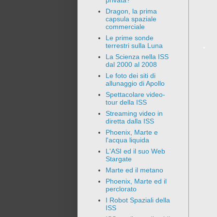
privata?
Dragon, la prima
capsula spaziale
commerciale
Le prime sonde
terrestri sulla Luna
La Scienza nella ISS
dal 2000 al 2008
Le foto dei siti di
allunaggio di Apollo
Spettacolare video-
tour della ISS
Streaming video in
diretta dalla ISS
Phoenix, Marte e
l'acqua liquida
L'ASI ed il suo Web
Stargate
Marte ed il metano
Phoenix, Marte ed il
perclorato
I Robot Spaziali della
ISS