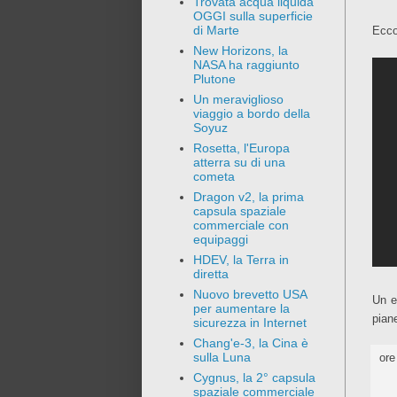
Trovata acqua liquida
OGGI sulla superficie
di Marte
Ecco
New Horizons, la
NASA ha raggiunto
Plutone
Un meraviglioso
viaggio a bordo della
Soyuz
Rosetta, l'Europa
atterra su di una
cometa
Dragon v2, la prima
capsula spaziale
commerciale con
equipaggi
HDEV, la Terra in
diretta
Nuovo brevetto USA
Un e
per aumentare la
pian
sicurezza in Internet
Chang'e-3, la Cina è
sulla Luna
or
Cygnus, la 2° capsula
spaziale commerciale