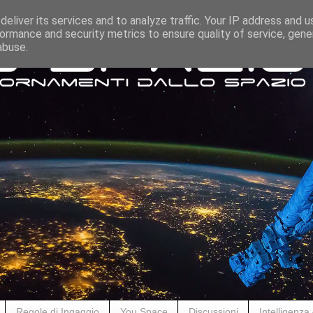
eliver its services and to analyze traffic. Your IP address and 
ormance and security metrics to ensure quality of service, gen
abuse.
Regole di Ingaggio
You Space
Discussioni
Intelligenza A