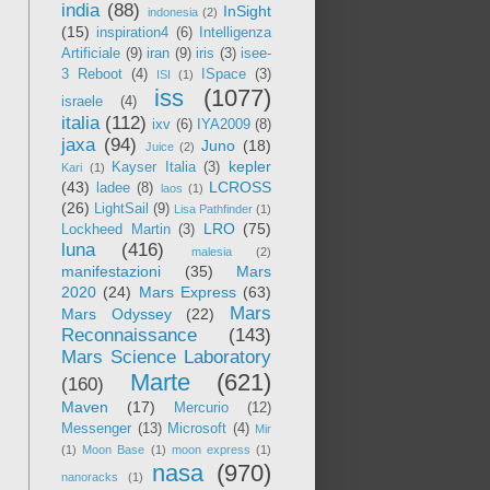
india
(88)
InSight
indonesia
(2)
(15)
inspiration4
(6)
Intelligenza
Artificiale
(9)
iran
(9)
iris
(3)
isee-
3 Reboot
(4)
ISpace
(3)
ISI
(1)
iss
(1077)
israele
(4)
italia
(112)
ixv
(6)
IYA2009
(8)
jaxa
(94)
Juno
(18)
Juice
(2)
kepler
Kayser Italia
(3)
Kari
(1)
(43)
LCROSS
ladee
(8)
laos
(1)
(26)
LightSail
(9)
Lisa Pathfinder
(1)
LRO
(75)
Lockheed Martin
(3)
luna
(416)
malesia
(2)
manifestazioni
(35)
Mars
2020
(24)
Mars Express
(63)
Mars
Mars Odyssey
(22)
Reconnaissance
(143)
Mars Science Laboratory
Marte
(621)
(160)
Maven
(17)
Mercurio
(12)
Messenger
(13)
Microsoft
(4)
Mir
(1)
Moon Base
(1)
moon express
(1)
nasa
(970)
nanoracks
(1)