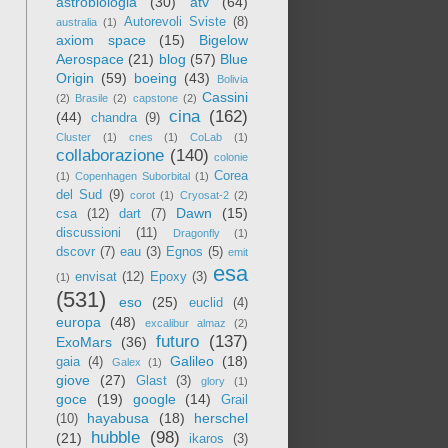
astrobiologia
(30)
atv
(64)
Autorevoli Sviste
(8)
australia
(1)
axiom space
(15)
Bigelow
Aerospace
(21)
blog
(57)
Blue
Origin
(59)
boeing
(43)
Bolivia
Cassini
(2)
Brasile
(2)
capstone
(2)
cina
(162)
(44)
chandra
(9)
Cluster
(1)
cnes
(1)
CoLab
(1)
collaborazione
(140)
colonie
Corea
(1)
Copenhagen Suborbital
(1)
del Sud
(9)
corot
(1)
Cryosat-2
(2)
Dawn
(15)
csa
(12)
dart
(7)
discussioni
(11)
Dragonfly
(1)
dscovr
(7)
eau
(3)
Egnos
(5)
emit
esa
envisat
(12)
Epoxy
(3)
(1)
(531)
eso
(25)
euclid
(4)
europa
(48)
excalibur almaz
(2)
futuro
(137)
ExoMars
(36)
Galileo
(18)
gaia
(4)
Galex
(1)
giove
(27)
Glast
(3)
glory
(1)
goce
(19)
google
(14)
Grail
hayabusa
(18)
herschel
(10)
hubble
(98)
(21)
ikaros
(3)