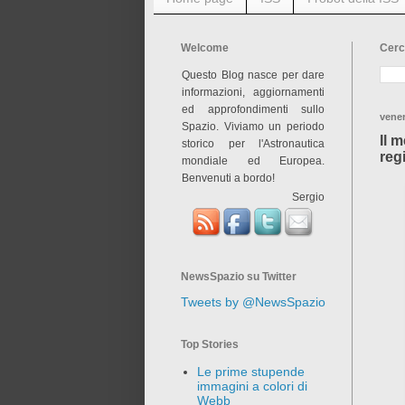
Welcome
Cerc
Questo Blog nasce per dare
informazioni, aggiornamenti
ed approfondimenti sullo
vener
Spazio. Viviamo un periodo
Il 
storico per l'Astronautica
reg
mondiale ed Europea.
Benvenuti a bordo!
Sergio
NewsSpazio su Twitter
Tweets by @NewsSpazio
Top Stories
Le prime stupende
immagini a colori di
Webb