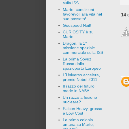
sulla ISS
Marte, condizioni
favorevoli alla vita nel
14 
suo passato!
Godspeed Neil!
CURIOSITY è su
Marte!
Dragon, la 1°
missione spaziale
commerciale sulla ISS
La prima Soyuz
Russa dallo
spazioporto Europeo
L'Universo accelera,
premio Nobel 2011
Il razzo del futuro
made in NASA
Un razzo a fusione
nucleare?
Falcon Heavy, grosso
e Low Cost
La prima colonia
umana su Marte,