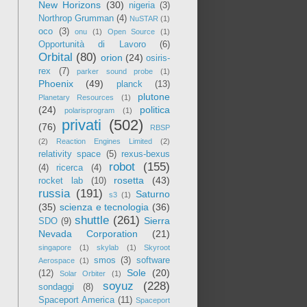
New Horizons
(30)
nigeria
(3)
Northrop Grumman
(4)
NuSTAR
(1)
oco
(3)
onu
(1)
Open Source
(1)
Opportunità di Lavoro
(6)
Orbital
(80)
orion
(24)
osiris-
rex
(7)
parker sound probe
(1)
Phoenix
(49)
planck
(13)
plutone
Planetary Resources
(1)
(24)
politica
polarisprogram
(1)
privati
(502)
(76)
RBSP
(2)
Reaction Engines Limited
(2)
relativity space
(5)
rexus-bexus
robot
(155)
(4)
ricerca
(4)
rosetta
(43)
rocket lab
(10)
russia
(191)
Saturno
s3
(1)
(35)
scienza e tecnologia
(36)
shuttle
(261)
Sierra
SDO
(9)
Nevada Corporation
(21)
singapore
(1)
skylab
(1)
Skyroot
smos
(3)
software
Aerospace
(1)
Sole
(20)
(12)
Solar Orbiter
(1)
soyuz
(228)
sondaggi
(8)
Spaceport America
(11)
Spaceport