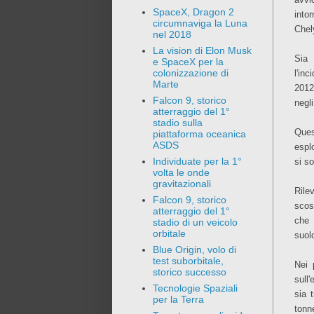
SpaceX, Dragon 2
into
circumnaviga la Luna
Chel
nel 2018
La vision di Elon Musk
Sia l
e SpaceX per la
colonizzazione di
l'in
Marte
2012
Falcon 9, storico
negli
atterraggio del 1°
stadio sulla
Ques
piattaforma oceanica
ASDS
espl
Individuate per la 1°
si s
volta le onde
gravitazionali
Rile
Falcon 9, storico
scos
atterraggio del 1°
che 
stadio di un veicolo
orbitale
suol
Blue Origin, volo di
test suborbitale,
Nei 
storico successo
sull
Tecnologie Spaziali
sia 
per la Terra
tonne