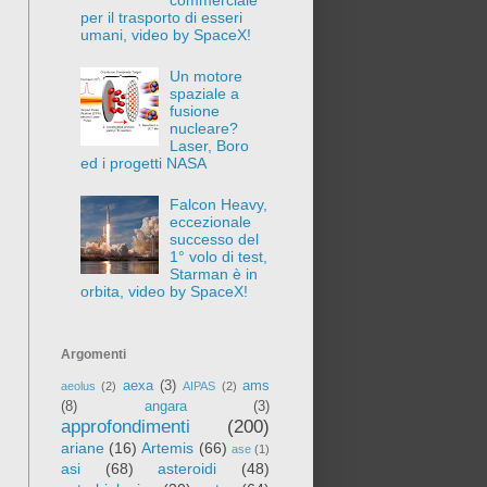
per il trasporto di esseri
umani, video by SpaceX!
Un motore
spaziale a
fusione
nucleare?
Laser, Boro
ed i progetti NASA
Falcon Heavy,
eccezionale
successo del
1° volo di test,
Starman è in
orbita, video by SpaceX!
Argomenti
aexa
(3)
ams
aeolus
(2)
AIPAS
(2)
(8)
angara
(3)
approfondimenti
(200)
ariane
(16)
Artemis
(66)
ase
(1)
asi
(68)
asteroidi
(48)