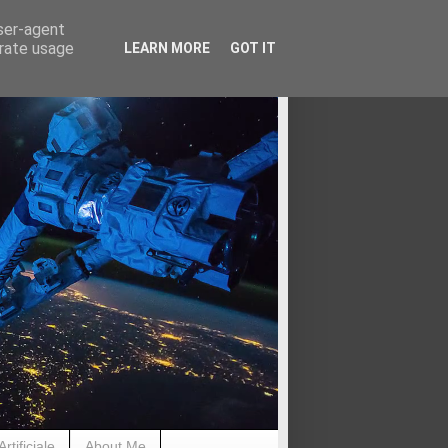
user-agent
erate usage
LEARN MORE
GOT IT
rtificiale
About Me