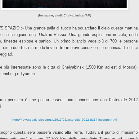
(Immagine, credit Chelyabinsk.ru/AP)
 SPAZIO :- Una grande palla di fuoco ha squarciato il cielo questa mattina
to nella regione degli Urali in Russia. Una grande esplosione in cielo, onda
to, finestre esplose e panico. Un primo bilancio vede più di 700 le persone
e, circa due terzi in modo lieve e tre in gravi condizioni, e centinaia di edifici
eggiati.
le più interessate sono le città di Chelyabinsk (1500 Km ad est di Mosca),
terinburg e Tyumen.
rimo pensiero è che possa esserci una connessione con l'asteroide 2012
4
http://newsspazio.blogspot.it/2013/02/asteroide-2012-da14-incontro.html
proprio questa sera passerà vicino alla Terra. Tuttavia il punto di massimo
cinamento sarà a circa 27.700 Km dalla superficie Terrestre ed avverrà