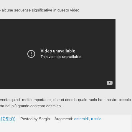
 alcune sequenze significative in questo video
vento quindi molto importante, che ci ricorda quale ruolo ha il nostro piccolo
eta nel più grande contesto cosmico.
e
17:51:00
Posted by
Sergio
Argomenti:
asteroidi
,
russia