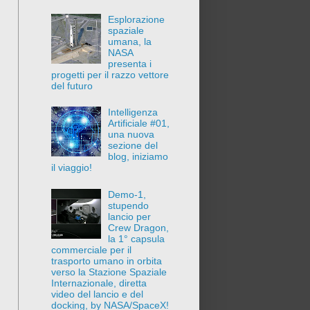
Esplorazione
spaziale
umana, la
NASA
presenta i
progetti per il razzo vettore
del futuro
Intelligenza
Artificiale #01,
una nuova
sezione del
blog, iniziamo
il viaggio!
Demo-1,
stupendo
lancio per
Crew Dragon,
la 1° capsula
commerciale per il
trasporto umano in orbita
verso la Stazione Spaziale
Internazionale, diretta
video del lancio e del
docking, by NASA/SpaceX!