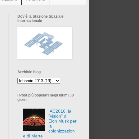
Dov'è la Stazione Spaziale
Internazionale
Archivio blog
I Post più popolari negli ultimi 30
giorni
IAC2016, la
"vision" di
Elon Musk per
la
colonizzazion
e di Marte