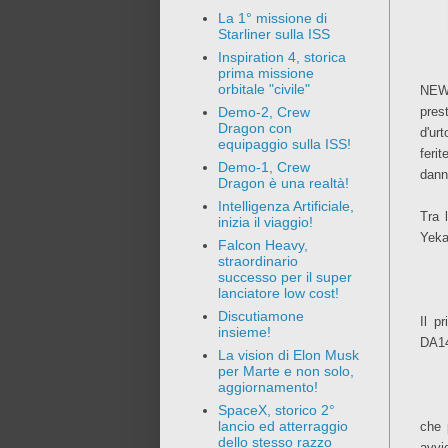
La 1° missione di
Starliner sulla ISS
Inspiration 4, storica
prima missione
orbitale "civile"
NEWS
pres
Demo-2, Crew
Dragon con
d'ur
equipaggio sulla ISS!
ferit
Demo-1, Crew
dann
Dragon è una realtà!
Intelligenza Artificiale,
Tra 
inizia il viaggio!
Yeka
Falcon Heavy,
straordinario
successo per il super
lanciatore low cost!
Discutiamone
Il p
insieme!
DA1
La vision di Elon Musk
per Marte e non solo,
aggiornamento!
SpaceX, storico 2°
lancio ed atterraggio
che 
dello stesso razzo
avvi