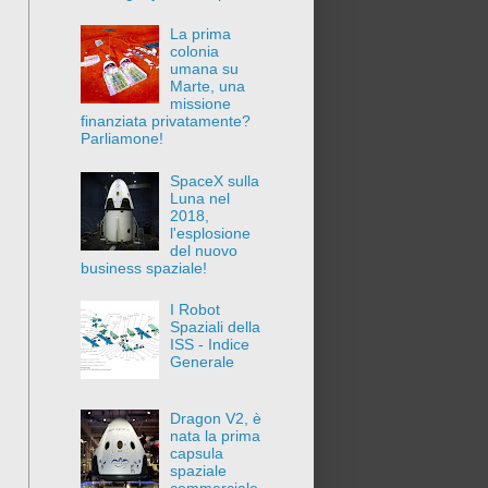
La prima
colonia
umana su
Marte, una
missione
finanziata privatamente?
Parliamone!
SpaceX sulla
Luna nel
2018,
l'esplosione
del nuovo
business spaziale!
I Robot
Spaziali della
ISS - Indice
Generale
Dragon V2, è
nata la prima
capsula
spaziale
commerciale