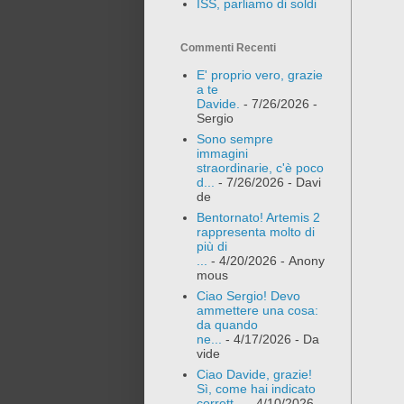
ISS, parliamo di soldi
Commenti Recenti
E' proprio vero, grazie
a te
Davide.
- 7/26/2026
-
Sergio
Sono sempre
immagini
straordinarie, c'è poco
d...
- 7/26/2026
- Davi
de
Bentornato! Artemis 2
rappresenta molto di
più di
...
- 4/20/2026
- Anony
mous
Ciao Sergio! Devo
ammettere una cosa:
da quando
ne...
- 4/17/2026
- Da
vide
Ciao Davide, grazie!
Sì, come hai indicato
corrett...
- 4/10/2026
-