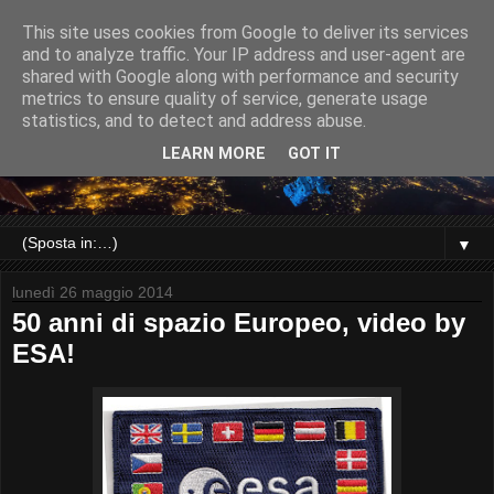
This site uses cookies from Google to deliver its services
and to analyze traffic. Your IP address and user-agent are
shared with Google along with performance and security
metrics to ensure quality of service, generate usage
statistics, and to detect and address abuse.
LEARN MORE
GOT IT
▼
lunedì 26 maggio 2014
50 anni di spazio Europeo, video by
ESA!