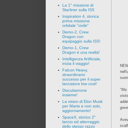
La 1° missione di
Starliner sulla ISS
Inspiration 4, storica
prima missione
orbitale "civile"
Demo-2, Crew
Dragon con
equipaggio sulla ISS!
Demo-1, Crew
Dragon è una realtà!
Intelligenza Artificiale,
inizia il viaggio!
NEWS
Falcon Heavy,
nell
straordinario
suon
successo per il super
lanciatore low cost!
"Ma 
Discutiamone
insieme!
vist
La vision di Elon Musk
adde
per Marte e non solo,
gove
aggiornamento!
SpaceX, storico 2°
Avev
lancio ed atterraggio
scal
dello stesso razzo