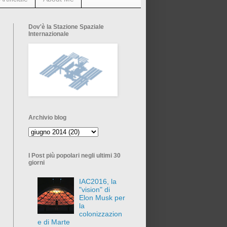
Dov'è la Stazione Spaziale
Internazionale
Archivio blog
I Post più popolari negli ultimi 30
giorni
IAC2016, la
"vision" di
Elon Musk per
la
colonizzazion
e di Marte