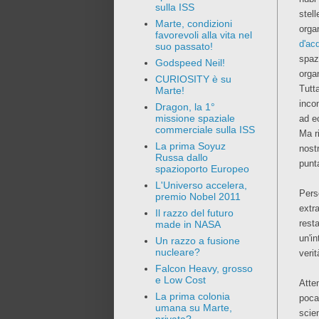
sulla ISS
stel
Marte, condizioni
orga
favorevoli alla vita nel
d'ac
suo passato!
spaz
Godspeed Neil!
orga
CURIOSITY è su
Tutt
Marte!
incon
Dragon, la 1°
missione spaziale
ad e
commerciale sulla ISS
Ma r
La prima Soyuz
nost
Russa dallo
punta
spazioporto Europeo
L'Universo accelera,
Per
premio Nobel 2011
extr
Il razzo del futuro
rest
made in NASA
un'i
Un razzo a fusione
nucleare?
verit
Falcon Heavy, grosso
e Low Cost
Atte
La prima colonia
poca
umana su Marte,
scien