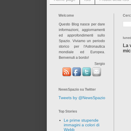
Welcome
Cerc
Questo Blog nasce per dare
informazioni, aggiornamenti
ed approfondimenti sullo
luned
Spazio. Viviamo un periodo
La 
storico per l'Astronautica
micr
mondiale ed Europea.
Benvenuti a bordo!
Sergio
NewsSpazio su Twitter
Tweets by @NewsSpazio
Top Stories
Le prime stupende
immagini a colori di
Webb