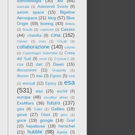
astrobiologia
(30)
atv
(64)
Autorevoli Sviste
(8)
australia
(1)
axiom space
(15)
Bigelow
Aerospace
(21)
blog
(57)
Blue
Origin
(59)
boeing
(43)
Bolivia
Cassini
(2)
Brasile
(2)
capstone
(2)
cina
(162)
(44)
chandra
(9)
Cluster
(1)
cnes
(1)
CoLab
(1)
collaborazione
(140)
colonie
Corea
(1)
Copenhagen Suborbital
(1)
del Sud
(9)
corot
(1)
Cryosat-2
(2)
Dawn
(15)
csa
(12)
dart
(7)
discussioni
(11)
Dragonfly
(1)
dscovr
(7)
eau
(3)
Egnos
(5)
emit
esa
envisat
(12)
Epoxy
(3)
(1)
(531)
eso
(25)
euclid
(4)
europa
(48)
excalibur almaz
(2)
futuro
(137)
ExoMars
(36)
Galileo
(18)
gaia
(4)
Galex
(1)
giove
(27)
Glast
(3)
glory
(1)
goce
(19)
google
(14)
Grail
hayabusa
(18)
herschel
(10)
hubble
(98)
(21)
ikaros
(3)