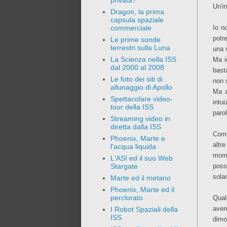
privata?
Un'i
Dragon, la prima
capsula spaziale
Io n
commerciale
potr
Le prime sonde
terrestri sulla Luna
una v
La Scienza nella ISS
Ma i
dal 2000 al 2008
bast
Le foto dei siti di
non 
allunaggio di Apollo
Ma a
Spettacolare video-
intu
tour della ISS
paro
Streaming video in
diretta dalla ISS
Come
Phoenix, Marte e
altr
l'acqua liquida
mome
L'ASI ed il suo Web
poss
Stargate
sola
Marte ed il metano
Phoenix, Marte ed il
perclorato
Qual
aver
I Robot Spaziali della
ISS
dimo