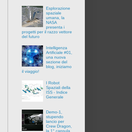
Esplorazione
spaziale
umana, la
NASA
presenta i
progetti per il razzo vettore
del futuro
Intelligenza
Artificiale #01,
una nuova
sezione del
blog, iniziamo
il viaggio!
I Robot
Spaziali della
ISS - Indice
Generale
Demo-1,
stupendo
lancio per
Crew Dragon,
la 1° capsula