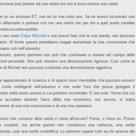
ntuizione può portare ad una verità ma non è essa stessa una verità.
on so se esistono ET, non ne ho mai visto uno. Se ne avessi incontrato uno
ei affermarlo e porterei con me una verità che
per me
a quel punto sarebbe
erità incontrovertibile.
o non sono
Edgar Mitchell
e non posso fare mie le sue parole, non possono
armi. Al limite queste potrebbero magari aumentare la mia convinzione che
siamo soli nell'universo.
ncora, questo pensiero non può che continuare a restare nel campo delle
izioni personali. Non può ritenersi una dimostrazione rigorosa. Così come le
le di Michell non possono costituire una dimostrazione oggettiva.
 appassionato di scienza e di spazio trovo inevitabile che possano esserci
e cività intelligenti nell'universo e non vedo l'ora che possa giungere il
nto nella storia umana in cui potremo incontrarle. E non solo. Vorrei che ciò
a accadere durante l'arco della mia esistenza, ma ancora, si tratta
mente di una mia convinzione e di una mia speranza.
cuno che conosce altre verità ci tiene all'oscuro? Forse, o forse no. Posso
e sospetti, ma anche questo non costituisce una certezza, una verità
strata, cioè una verità scientifica. Lo potremo sapere solo se chi avesse dei