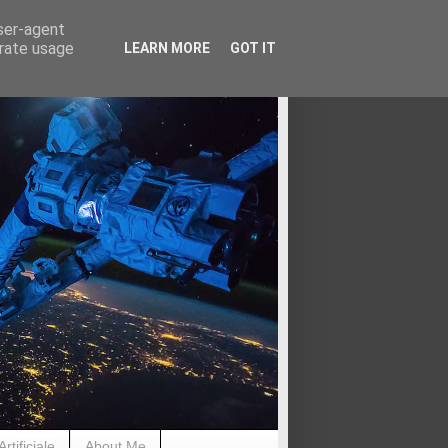
user-agent
erate usage
LEARN MORE
GOT IT
rtificiale
About Me