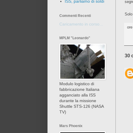
ISS, parliamo di soldi
segre
Solo
Commenti Recenti
Caricamento in corso...
or
MPLM "Leonardo"
30 
Modulo logistico di
fabbricazione Italiana
agganciato alla ISS
durante la missione
Shuttle STS-126 (NASA
TV)
Mars Phoenix