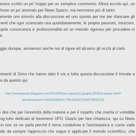
avevo scritto un po' troppo per un semplice commento. Allora eccolo qui, un
 forse un po' anomalo per News Spazio, ma nemmeno più di tanto.
amente uno stimolo alla discussione ed uno spunto per me per rilanciare gli
menti che ogni scienziato usa quotidianamente, le proprie passioni, intuizioni,
ropria conoscenza e professionalità ed un metodo rigoroso per procedere in
i.
ggio dunque, armiamoci anche noi di rigore ed alziamo gli occhi al cielo.
mmenti di Simo che hanno dato il via a tutta questa discussione li trovate a
ire da questo qui
http://newsspazio.blogspot.com/2014/06/you-space11-giugno-2014-lo-space.html?
showComment=1402434092177#c110927103575632123
 dire che per l'enormità della materia e per il rispetto che merita ci vorrebbe
log tutto dedicato al fenomeno UFO. Giusto per fare chiarezza, qui su News
io non se ne parla perché il tema conduttore è l'astronautica e come vado
ndo da sempre l'approccio che seguo è applicare il metodo scientifico, che