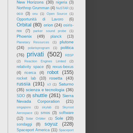
New Horizons
(30)
nigeria
(3)
Northrop Grumman
(4)
NuSTAR
(1)
oco
(3)
onu
(1)
Open Source
(1)
Opportunità di Lavoro
(6)
Orbital
(80)
orion
(24)
osiris-
rex
(7)
parker sound probe
(1)
Phoenix
(49)
planck
(13)
plutone
Planetary Resources
(1)
(24)
politica
polarisprogram
(1)
privati
(502)
(76)
RBSP
(2)
Reaction Engines Limited
(2)
relativity space
(5)
rexus-bexus
robot
(155)
(4)
ricerca
(4)
rosetta
(43)
rocket lab
(10)
russia
(191)
Saturno
s3
(1)
(35)
scienza e tecnologia
(36)
shuttle
(261)
Sierra
SDO
(9)
Nevada Corporation
(21)
singapore
(1)
skylab
(1)
Skyroot
smos
(3)
software
Aerospace
(1)
Sole
(20)
(12)
Solar Orbiter
(1)
soyuz
(228)
sondaggi
(8)
Spaceport America
(11)
Spaceport