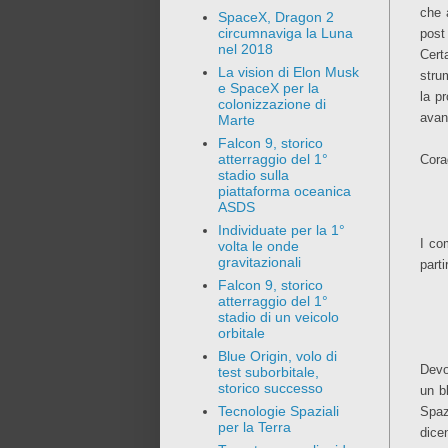
che 
SpaceX, Dragon 2
circumnaviga la Luna
post
nel 2018
Cert
La vision di Elon Musk
stru
e SpaceX per la
la p
colonizzazione di
avant
Marte
Falcon 9, storico
atterraggio del 1°
Cora
stadio sulla
piattaforma oceanica
ASDS
Individuate per la 1°
I co
volta le onde
gravitazionali
part
Falcon 9, storico
atterraggio del 1°
stadio di un veicolo
orbitale
Blue Origin, volo di
Devo
test suborbitale,
storico successo
un b
Tecnologie Spaziali
Spaz
per la Terra
dice