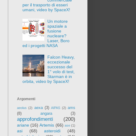
per il trasporto di esseri
umani, video by SpaceX!
Un motore
spaziale a
fusione
nucleare?
Laser, Boro
ed i progetti NASA
Falcon Heavy,
eccezionale
successo del
1° volo di test,
Starman è in
orbita, video by SpaceX!
Argomenti
aexa
(3)
ams
aeolus
(2)
AIPAS
(2)
(8)
angara
(3)
approfondimenti
(200)
ariane
(16)
Artemis
(66)
ase
(1)
asi
(68)
asteroidi
(48)