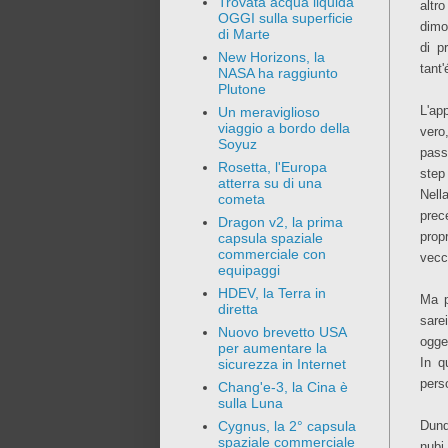
Trovata acqua liquida
altr
OGGI sulla superficie
dimo
di Marte
di p
New Horizons, la
tant'
NASA ha raggiunto
Plutone
L'ap
Un meraviglioso
viaggio a bordo della
vero
Soyuz
pass
Rosetta, l'Europa
step
atterra su di una
Nell
cometa
prec
Dragon v2, la prima
prop
capsula spaziale
commerciale con
vecc
equipaggi
HDEV, la Terra in
Ma p
diretta
sare
Nuovo brevetto USA
ogge
per aumentare la
In q
sicurezza in Internet
pers
Chang'e-3, la Cina è
sulla Luna
Dunq
Cygnus, la 2° capsula
spaziale commerciale
nubi 