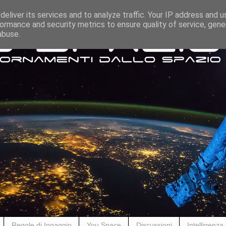
eliver its services and to analyze traffic. Your IP address and 
ormance and security metrics to ensure quality of service, gen
abuse.
Regole di Ingaggio
You Space
Discussioni
Intelligenza A