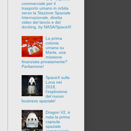
commerciale per il
trasporto umano in orbita
verso la Stazione Spaziale
Internazionale, diretta
video del lancio e del
docking, by NASA/SpaceX!
La prima
colonia
umana su
Marte, una
missione
finanziata privatamente?
Parliamone!
SpaceX sulla
Luna nel
2018,
l'esplosione
del nuovo
business spaziale!
Dragon V2, è
nata la prima
capsula
spaziale
commerciale