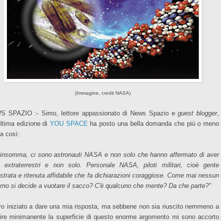
(Immagine, credit NASA)
 SPAZIO :- Simo, lettore appassionato di News Spazio e
guest blogger
,
'ultima edizione di
YOU SPACE
ha posto una bella domanda che più o meno
a così:
insomma, ci sono astronauti NASA e non solo che hanno affermato di aver
o extraterrestri e non solo. Personale NASA, piloti militari, cioè gente
strata e ritenuta affidabile che fa dichiarazioni coraggiose. Come mai nessun
rno si decide a vuotare il sacco? C'è qualcuno che mente? Da che parte?"
o iniziato a dare una mia risposta, ma sebbene non sia riuscito nemmeno a
fire minimanente la superficie di questo enorme argomento mi sono accorto