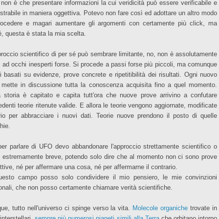
o non è che presentare informazioni la cui veridicità può essere verificabile e
strabile in maniera oggettiva. Potevo non fare così ed adottare un altro modo
rocedere e magari aumentare gli argomenti con certamente più click, ma
é, questa è stata la mia scelta.
proccio scientifico di per sé può sembrare limitante, no, non è assolutamente
, ad occhi inesperti forse. Si procede a passi forse più piccoli, ma comunque
i basati su evidenze, prove concrete e ripetitibilità dei risultati. Ogni nuovo
 mette in discussione tutta la conoscenza acquisita fino a quel momento.
a storia è capitato e capita tutt'ora che nuove prove arrivino a confutare
edenti teorie ritenute valide. E allora le teorie vengono aggiornate, modificate
rio per abbracciare i nuovi dati. Teorie nuove prendono il posto di quelle
hie.
er parlare di UFO devo abbandonare l'approccio strettamente scientifico o
i estremamente breve, potendo solo dire che al momento non ci sono prove
ttive, né per affermare una cosa, né per affermarne il contrario.
uesto campo posso solo condividere il mio pensiero, le mie convinzioni
onali, che non posso certamente chiamare verità scientifiche.
ue, tutto nell'universo ci spinge verso la vita.
Molecole organiche
trovate in
interstellari,
sempre più numerosi pianeti simili alla Terra
che orbitano intorno