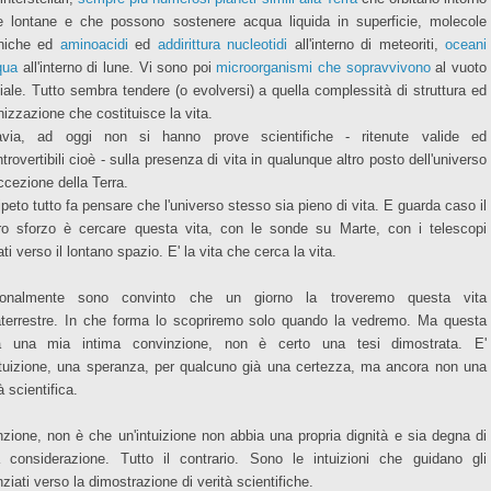
le lontane e che possono sostenere acqua liquida in superficie, molecole
niche ed
aminoacidi
ed
addirittura nucleotidi
all'interno di meteoriti,
oceani
qua
all'interno di lune. Vi sono poi
microorganismi che sopravvivono
al vuoto
iale. Tutto sembra tendere (o evolversi) a quella complessità di struttura ed
nizzazione che costituisce la vita.
avia, ad oggi non si hanno prove scientifiche - ritenute valide ed
trovertibili cioè - sulla presenza di vita in qualunque altro posto dell'universo
ccezione della Terra.
ipeto tutto fa pensare che l'universo stesso sia pieno di vita. E guarda caso il
ro sforzo è cercare questa vita, con le sonde su Marte, con i telescopi
ti verso il lontano spazio. E' la vita che cerca la vita.
sonalmente sono convinto che un giorno la troveremo questa vita
aterrestre. In che forma lo scopriremo solo quando la vedremo. Ma questa
a una mia intima convinzione, non è certo una tesi dimostrata. E'
ntuizione, una speranza, per qualcuno già una certezza, ma ancora non una
à scientifica.
nzione, non è che un'intuizione non abbia una propria dignità e sia degna di
 considerazione. Tutto il contrario. Sono le intuizioni che guidano gli
ziati verso la dimostrazione di verità scientifiche.