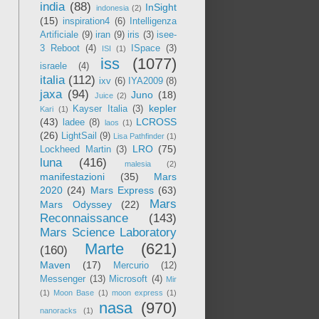
india
(88)
InSight
indonesia
(2)
(15)
inspiration4
(6)
Intelligenza
Artificiale
(9)
iran
(9)
iris
(3)
isee-
3 Reboot
(4)
ISpace
(3)
ISI
(1)
iss
(1077)
israele
(4)
italia
(112)
ixv
(6)
IYA2009
(8)
jaxa
(94)
Juno
(18)
Juice
(2)
kepler
Kayser Italia
(3)
Kari
(1)
(43)
LCROSS
ladee
(8)
laos
(1)
(26)
LightSail
(9)
Lisa Pathfinder
(1)
LRO
(75)
Lockheed Martin
(3)
luna
(416)
malesia
(2)
manifestazioni
(35)
Mars
2020
(24)
Mars Express
(63)
Mars
Mars Odyssey
(22)
Reconnaissance
(143)
Mars Science Laboratory
Marte
(621)
(160)
Maven
(17)
Mercurio
(12)
Messenger
(13)
Microsoft
(4)
Mir
(1)
Moon Base
(1)
moon express
(1)
nasa
(970)
nanoracks
(1)