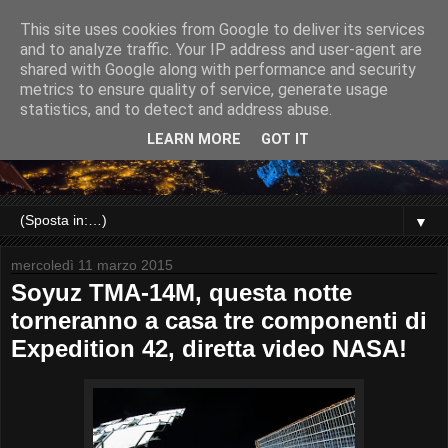
This site uses cookies from Google to deliver its services
and to analyze traffic. Your IP address and user-agent are
shared with Google along with performance and security
metrics to ensure quality of service, generate usage
statistics, and to detect and address abuse.
LEARN MORE
GOT IT
▼
mercoledì 11 marzo 2015
Soyuz TMA-14M, questa notte
torneranno a casa tre componenti di
Expedition 42, diretta video NASA!