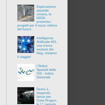
Esplorazione
spaziale
umana, la
NASA
presenta i
progetti per il razzo vettore
del futuro
Intelligenza
Artificiale #01,
una nuova
sezione del
blog, iniziamo
il viaggio!
I Robot
Spaziali della
ISS - Indice
Generale
Demo-1,
stupendo
lancio per
Crew Dragon,
la 1° capsula