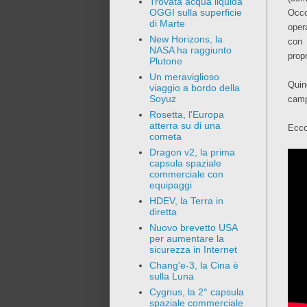
Trovata acqua liquida
OGGI sulla superficie
Occo
di Marte
opera
New Horizons, la
con 
NASA ha raggiunto
prop
Plutone
Un meraviglioso
Quin
viaggio a bordo della
Soyuz
campi
Rosetta, l'Europa
atterra su di una
Ecco
cometa
Dragon v2, la prima
capsula spaziale
commerciale con
equipaggi
HDEV, la Terra in
diretta
Nuovo brevetto USA
per aumentare la
sicurezza in Internet
Chang'e-3, la Cina è
sulla Luna
Cygnus, la 2° capsula
spaziale commerciale