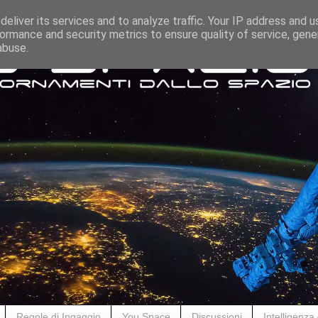
eliver its services and to analyze traffic. Your IP address and 
ormance and security metrics to ensure quality of service, gen
abuse.
Regole di Ingaggio
You Space
Discussioni
Intelligenza A