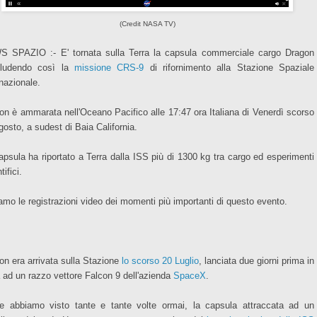
(Credit NASA TV)
 SPAZIO :- E' tornata sulla Terra la capsula commerciale cargo Dragon
ludendo così la
missione CRS-9
di rifornimento alla Stazione Spaziale
rnazionale.
on è ammarata nell'Oceano Pacifico alle 17:47 ora Italiana di Venerdì scorso
gosto, a sudest di Baia California.
apsula ha riportato a Terra dalla ISS più di 1300 kg tra cargo ed esperimenti
tifici.
amo le registrazioni video dei momenti più importanti di questo evento.
on era arrivata sulla Stazione
lo scorso 20 Luglio
, lanciata due giorni prima in
 ad un razzo vettore Falcon 9 dell'azienda
SpaceX
.
 abbiamo visto tante e tante volte ormai, la capsula attraccata ad un