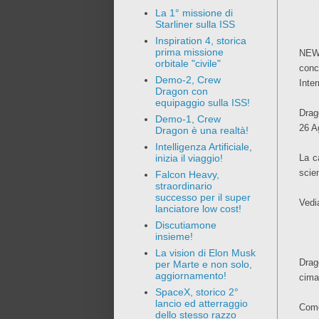
La 1° missione di
Starliner sulla ISS
Inspiration 4, storica
prima missione
NEWS
orbitale "civile"
conc
Demo-2, Crew
Inte
Dragon con
equipaggio sulla ISS!
Drag
Demo-1, Crew
26 A
Dragon è una realtà!
Intelligenza Artificiale,
La c
inizia il viaggio!
scien
Falcon Heavy,
straordinario
successo per il super
Vedi
lanciatore low cost!
Discutiamone
insieme!
La vision di Elon Musk
Drag
per Marte e non solo,
aggiornamento!
cima
SpaceX, storico 2°
lancio ed atterraggio
Come
dello stesso razzo