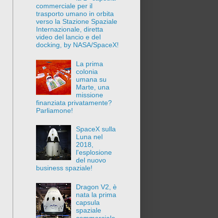
commerciale per il
trasporto umano in orbita
verso la Stazione Spaziale
Internazionale, diretta
video del lancio e del
docking, by NASA/SpaceX!
La prima
colonia
umana su
Marte, una
missione
finanziata privatamente?
Parliamone!
SpaceX sulla
Luna nel
2018,
l'esplosione
del nuovo
business spaziale!
Dragon V2, è
nata la prima
capsula
spaziale
commerciale