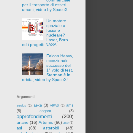
per il trasporto di esseri
umani, video by SpaceX!
Un motore
spaziale a
fusione
nucleare?
Laser, Boro
ed i progetti NASA
Falcon Heavy,
eccezionale
successo del
1° volo di test,
Starman è in
orbita, video by SpaceX!
Argomenti
aexa
(3)
ams
aeolus
(2)
AIPAS
(2)
(8)
angara
(3)
approfondimenti
(200)
ariane
(16)
Artemis
(66)
ase
(1)
asi
(68)
asteroidi
(48)