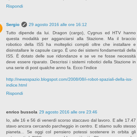
Rispondi
Sergio
29 agosto 2016 alle ore 16:12
Tutto dipende da lui. Dragon (cargo), Cygnus ed HTV hanno
questa modalità per agganciarsi alla Stazione. Ma il braccio
robotico della ISS ha molteplici compiti oltre che installare e
disinstallare le capsule cargo. È uno dei sistemi fondamentali della
ISS. È dotato delle sue ridondanze e se ve ne fosse necessità
deve essere riparato. Descrissi i sistemi robotici della Stazione in
una serie di post qualche anno fa. Ecco l'indice
http://newsspazio.blogspot.com/2008/08/i-robot-spaziali-della-iss-
indice.html
Rispondi
enrico bussola
29 agosto 2016 alle ore 23:46
Io, alle 16 e 56 di venerdì scorso staccavo dal lavoro. E alle 17.47
stavo ancora cercando parcheggio in centro. E stiamo sullo stesso
pianeta... Se oggi col pensiero potessi sostenere in orbita gli