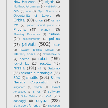
New Horizons
(30)
nigeria
(3)
Northrop Grumman
(4)
NuSTAR
(1)
oco
(3)
onu
(1)
Open Source
(1)
Opportunità di Lavoro
(6)
Orbital
(80)
orion
(24)
osiris-
rex
(7)
parker sound probe
(1)
Phoenix
(49)
planck
(13)
plutone
Planetary Resources
(1)
(24)
politica
polarisprogram
(1)
privati
(502)
(76)
RBSP
(2)
Reaction Engines Limited
(2)
relativity space
(5)
rexus-bexus
robot
(155)
(4)
ricerca
(4)
rosetta
(43)
rocket lab
(10)
russia
(191)
Saturno
s3
(1)
(35)
scienza e tecnologia
(36)
shuttle
(261)
Sierra
SDO
(9)
Nevada Corporation
(21)
singapore
(1)
skylab
(1)
Skyroot
smos
(3)
software
Aerospace
(1)
Sole
(20)
(12)
Solar Orbiter
(1)
soyuz
(228)
sondaggi
(8)
Spaceport America
(11)
Spaceport