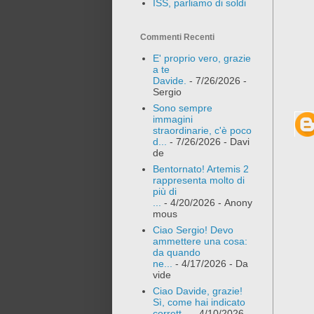
ISS, parliamo di soldi
Commenti Recenti
E' proprio vero, grazie
a te
Davide.
- 7/26/2026
-
Sergio
Sono sempre
immagini
straordinarie, c'è poco
d...
- 7/26/2026
- Davi
de
Bentornato! Artemis 2
rappresenta molto di
più di
...
- 4/20/2026
- Anony
mous
Ciao Sergio! Devo
ammettere una cosa:
da quando
ne...
- 4/17/2026
- Da
vide
Ciao Davide, grazie!
Sì, come hai indicato
corrett...
- 4/10/2026
-