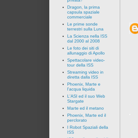
privata?
Dragon, la prima
capsula spaziale
commerciale
Le prime sonde
terrestri sulla Luna
La Scienza nella ISS
dal 2000 al 2008
Le foto dei siti di
allunaggio di Apollo
Spettacolare video-
tour della ISS
Streaming video in
diretta dalla ISS
Phoenix, Marte e
l'acqua liquida
L'ASI ed il suo Web
Stargate
Marte ed il metano
Phoenix, Marte ed il
perclorato
I Robot Spaziali della
ISS