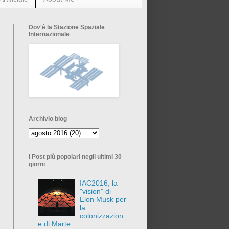
Dov'è la Stazione Spaziale
Internazionale
Archivio blog
I Post più popolari negli ultimi 30
giorni
IAC2016, la
"vision" di
Elon Musk per
la
colonizzazion
e di Marte