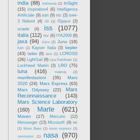
india
(88)
InSight
indonesia
(2)
(15)
inspiration4
(6)
Intelligenza
Artificiale
(9)
iran
(9)
iris
(3)
isee-
3 Reboot
(4)
ISpace
(3)
ISI
(1)
iss
(1077)
israele
(4)
italia
(112)
ixv
(6)
IYA2009
(8)
jaxa
(94)
Juno
(18)
Juice
(2)
kepler
Kayser Italia
(3)
Kari
(1)
(43)
LCROSS
ladee
(8)
laos
(1)
(26)
LightSail
(9)
Lisa Pathfinder
(1)
LRO
(75)
Lockheed Martin
(3)
luna
(416)
malesia
(2)
manifestazioni
(35)
Mars
2020
(24)
Mars Express
(63)
Mars
Mars Odyssey
(22)
Reconnaissance
(143)
Mars Science Laboratory
Marte
(621)
(160)
Maven
(17)
Mercurio
(12)
Messenger
(13)
Microsoft
(4)
Mir
(1)
Moon Base
(1)
moon express
(1)
nasa
(970)
nanoracks
(1)