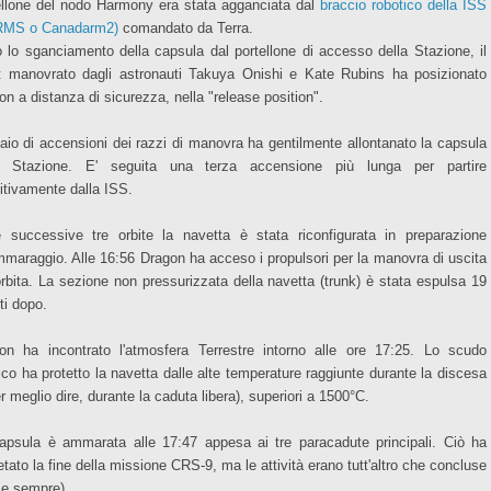
ellone del nodo Harmony era stata agganciata dal
braccio robotico della ISS
RMS o Canadarm2)
comandato da Terra.
 lo sganciamento della capsula dal portellone di accesso della Stazione, il
t manovrato dagli astronauti Takuya Onishi e Kate Rubins ha posizionato
on a distanza di sicurezza, nella "release position".
aio di accensioni dei razzi di manovra ha gentilmente allontanato la capsula
a Stazione. E' seguita una terza accensione più lunga per partire
nitivamente dalla ISS.
e successive tre orbite la navetta è stata riconfigurata in preparazione
ammaraggio. Alle 16:56 Dragon ha acceso i propulsori per la manovra di uscita
'orbita. La sezione non pressurizzata della navetta (trunk) è stata espulsa 19
ti dopo.
on ha incontrato l'atmosfera Terrestre intorno alle ore 17:25. Lo scudo
ico ha protetto la navetta dalle alte temperature raggiunte durante la discesa
r meglio dire, durante la caduta libera), superiori a 1500°C.
apsula è ammarata alle 17:47 appesa ai tre paracadute principali. Ciò ha
etato la fine della missione CRS-9, ma le attività erano tutt'altro che concluse
e sempre).