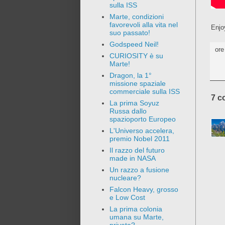
sulla ISS
Marte, condizioni
favorevoli alla vita nel
Enjo
suo passato!
Godspeed Neil!
or
CURIOSITY è su
Marte!
Dragon, la 1°
missione spaziale
commerciale sulla ISS
7 c
La prima Soyuz
Russa dallo
spazioporto Europeo
L'Universo accelera,
premio Nobel 2011
Il razzo del futuro
made in NASA
Un razzo a fusione
nucleare?
Falcon Heavy, grosso
e Low Cost
La prima colonia
umana su Marte,