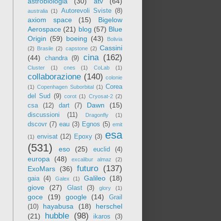
astrobiologia
(30)
atv
(64)
Autorevoli Sviste
(8)
australia
(1)
axiom space
(15)
Bigelow
Aerospace
(21)
blog
(57)
Blue
Origin
(59)
boeing
(43)
Bolivia
Cassini
(2)
Brasile
(2)
capstone
(2)
cina
(162)
(44)
chandra
(9)
Cluster
(1)
cnes
(1)
CoLab
(1)
collaborazione
(140)
colonie
Corea
(1)
Copenhagen Suborbital
(1)
del Sud
(9)
corot
(1)
Cryosat-2
(2)
Dawn
(15)
csa
(12)
dart
(7)
discussioni
(11)
Dragonfly
(1)
dscovr
(7)
eau
(3)
Egnos
(5)
emit
esa
envisat
(12)
Epoxy
(3)
(1)
(531)
eso
(25)
euclid
(4)
europa
(48)
excalibur almaz
(2)
futuro
(137)
ExoMars
(36)
Galileo
(18)
gaia
(4)
Galex
(1)
giove
(27)
Glast
(3)
glory
(1)
goce
(19)
google
(14)
Grail
hayabusa
(18)
herschel
(10)
hubble
(98)
(21)
ikaros
(3)