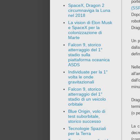
port
SpaceX, Dragon 2
(SS
circumnaviga la Luna
Dopo
nel 2018
robo
La vision di Elon Musk
e SpaceX per la
Drag
colonizzazione di
Marte
Un p
Falcon 9, storico
dall
atterraggio del 1°
defi
stadio sulla
piattaforma oceanica
ASDS
Nell
Individuate per la 1°
all'
volta le onde
dall
gravitazionali
minu
Falcon 9, storico
atterraggio del 1°
stadio di un veicolo
Drag
orbitale
term
Blue Origin, volo di
(o pe
test suborbitale,
storico successo
La c
Tecnologie Spaziali
decr
per la Terra
(com