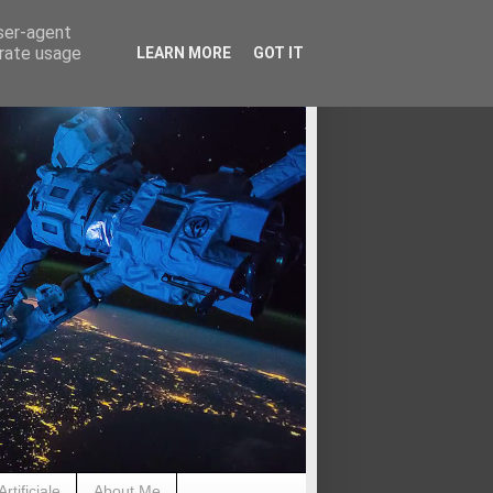
user-agent
erate usage
LEARN MORE
GOT IT
rtificiale
About Me