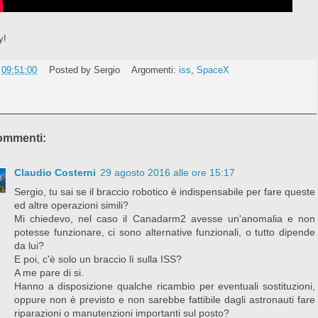
y!
e
09:51:00
Posted by
Sergio
Argomenti:
iss
,
SpaceX
ommenti:
Claudio Costerni
29 agosto 2016 alle ore 15:17
Sergio, tu sai se il braccio robotico è indispensabile per fare queste
ed altre operazioni simili?
Mi chiedevo, nel caso il Canadarm2 avesse un'anomalia e non
potesse funzionare, ci sono alternative funzionali, o tutto dipende
da lui?
E poi, c'è solo un braccio lì sulla ISS?
A me pare di si.
Hanno a disposizione qualche ricambio per eventuali sostituzioni,
oppure non è previsto e non sarebbe fattibile dagli astronauti fare
riparazioni o manutenzioni importanti sul posto?