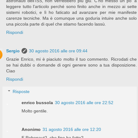
astronauti dell'ISS, non verrebbero più giù. C'ho messo un po' a
leggere tutto l'articolo perché sono finito anche in mezzo ai sette
sistemi robotici, e lì ho faticato ad avanzare per mie manifeste
carenze tecniche. Ma è comunque una goduria intuire anche solo
una piccola parte di quel che stiamo facendo lassù.
Rispondi
Sergio
30 agosto 2016 alle ore 09:44
Grazie Enrico, mi è piaciuto molto il tuo commento. Ricrodati che
se hai dubbi o domande di ogni genere sono a tua disposizione.
Ciao
Rispondi
Risposte
enrico bussola
30 agosto 2016 alle ore 22:52
Molto gentile.
Anonimo
31 agosto 2016 alle ore 12:20
E Robonaut2, che fine ha fatto?