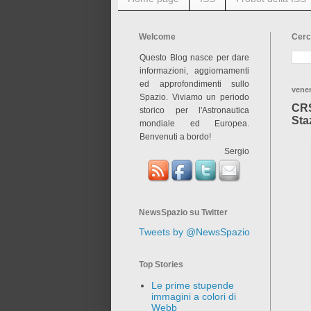
Welcome
Cerc
Questo Blog nasce per dare
informazioni, aggiornamenti
ed approfondimenti sullo
vener
Spazio. Viviamo un periodo
CRS
storico per l'Astronautica
Sta
mondiale ed Europea.
Benvenuti a bordo!
Sergio
NewsSpazio su Twitter
Tweets by @NewsSpazio
Top Stories
Le prime stupende
immagini a colori di
Webb