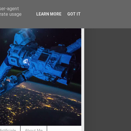
user-agent
erate usage
LEARN MORE
GOT IT
rtificiale
About Me