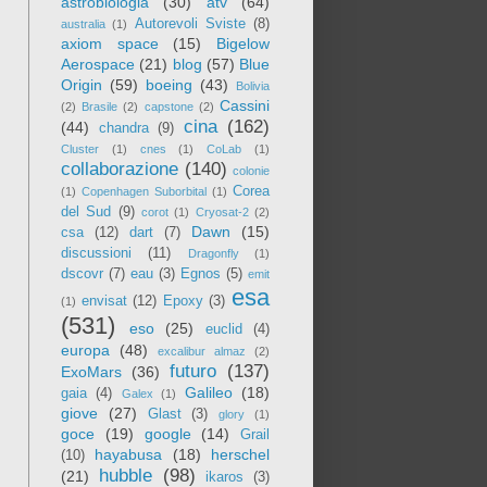
astrobiologia
(30)
atv
(64)
Autorevoli Sviste
(8)
australia
(1)
axiom space
(15)
Bigelow
Aerospace
(21)
blog
(57)
Blue
Origin
(59)
boeing
(43)
Bolivia
Cassini
(2)
Brasile
(2)
capstone
(2)
cina
(162)
(44)
chandra
(9)
Cluster
(1)
cnes
(1)
CoLab
(1)
collaborazione
(140)
colonie
Corea
(1)
Copenhagen Suborbital
(1)
del Sud
(9)
corot
(1)
Cryosat-2
(2)
Dawn
(15)
csa
(12)
dart
(7)
discussioni
(11)
Dragonfly
(1)
dscovr
(7)
eau
(3)
Egnos
(5)
emit
esa
envisat
(12)
Epoxy
(3)
(1)
(531)
eso
(25)
euclid
(4)
europa
(48)
excalibur almaz
(2)
futuro
(137)
ExoMars
(36)
Galileo
(18)
gaia
(4)
Galex
(1)
giove
(27)
Glast
(3)
glory
(1)
goce
(19)
google
(14)
Grail
hayabusa
(18)
herschel
(10)
hubble
(98)
(21)
ikaros
(3)