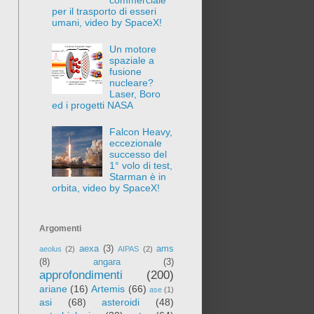
per il trasporto di esseri
umani, video by SpaceX!
Un motore
spaziale a
fusione
nucleare?
Laser, Boro
ed i progetti NASA
Falcon Heavy,
eccezionale
successo del
1° volo di test,
Starman è in
orbita, video by SpaceX!
Argomenti
aexa
(3)
ams
aeolus
(2)
AIPAS
(2)
(8)
angara
(3)
approfondimenti
(200)
ariane
(16)
Artemis
(66)
ase
(1)
asi
(68)
asteroidi
(48)