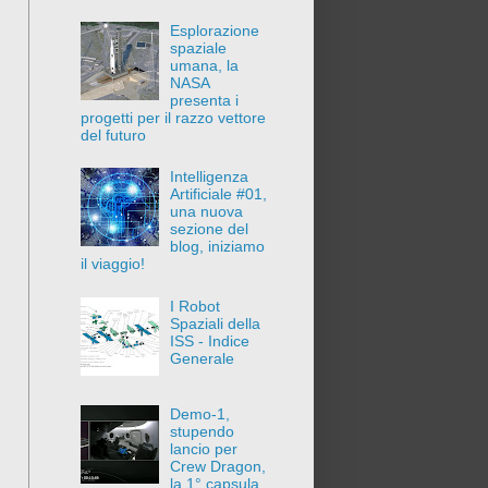
Esplorazione
spaziale
umana, la
NASA
presenta i
progetti per il razzo vettore
del futuro
Intelligenza
Artificiale #01,
una nuova
sezione del
blog, iniziamo
il viaggio!
I Robot
Spaziali della
ISS - Indice
Generale
Demo-1,
stupendo
lancio per
Crew Dragon,
la 1° capsula