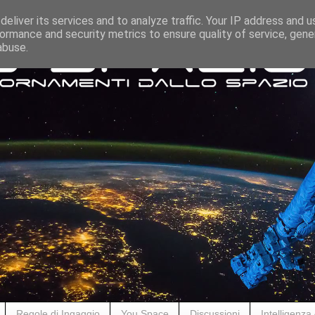
eliver its services and to analyze traffic. Your IP address and 
ormance and security metrics to ensure quality of service, gen
abuse.
Regole di Ingaggio
You Space
Discussioni
Intelligenza A