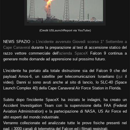
(Credit USLaunchReport via YouTube)
NEWS SPAZIO :-
L'incidente avvenuto Giovedì scorso 1° Settembre a
Cape Canaveral
durante la preparazione al test di accensione statico del
razzo vettore commerciale dell'
azienda SpaceX
Falcon 9 continua a
generare molte domande ad apprensione sul prossimo futuro.
L'incidente ha portato alla totale distruzione sia del Falcon 9 che del
payload Amos-6, un satellite per telecomunicazioni Israeliano (
qui
il
video). Danni si sono avuti anche al sito di lancio, lo SLC-40 (Space
Launch Complex 40) della Cape Canaveral Air Force Station in Florida.
Subito dopo l'incidente SpaceX ha iniziato le indagini, ha creato un
Accident Investigation Team con la supervisione della FAA (Federal
Aviation Administration) e la partecipazione di NASA, US Air Force ed
altri esperti del mondo industriale.
Verranno collezionate ed analizzate tutte le prove fisiche presenti nel
pad, i 3000 canali di telemetria del Falcon ed i filmati registrati.