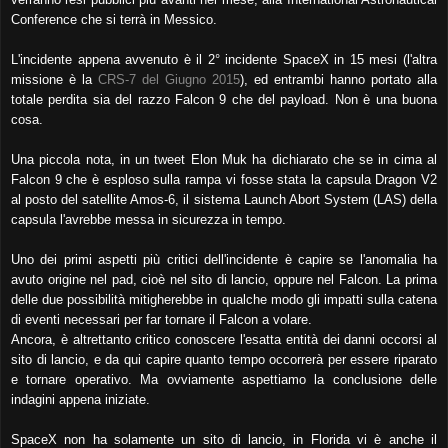
Conference che si terrà in Messico.
L'incidente appena avvenuto è il 2° incidente SpaceX in 15 mesi (l'altra
missione è la
CRS-7 del Giugno 2015
), ed entrambi hanno portato alla
totale perdita sia del razzo Falcon 9 che del payload. Non è una buona
cosa.
Una piccola nota, in un tweet Elon Muk ha dichiarato che se in cima al
Falcon 9 che è esploso sulla rampa vi fosse stata la capsula Dragon V2
al posto del satellite Amos-6, il sistema Launch Abort System (LAS) della
capsula l'avrebbe messa in sicurezza in tempo.
Uno dei primi aspetti più critici dell'incidente è capire se l'anomalia ha
avuto origine nel pad, cioè nel sito di lancio, oppure nel Falcon. La prima
delle due possibilità mitigherebbe in qualche modo gli impatti sulla catena
di eventi necessari per far tornare il Falcon a volare.
Ancora, è altrettanto critico conoscere l'esatta entità dei danni occorsi al
sito di lancio, e da qui capire quanto tempo occorrerà per essere riparato
e tornare operativo. Ma ovviamente aspettiamo la conclusione delle
indagini appena iniziate.
SpaceX non ha solamente un sito di lancio, in Florida vi è anche il