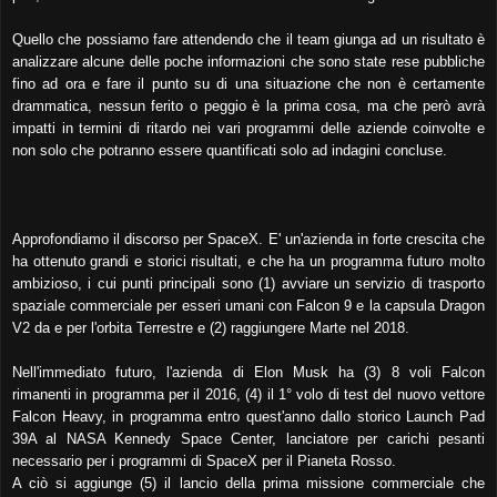
Quello che possiamo fare attendendo che il team giunga ad un risultato è
analizzare alcune delle poche informazioni che sono state rese pubbliche
fino ad ora e fare il punto su di una situazione che non è certamente
drammatica, nessun ferito o peggio è la prima cosa, ma che però avrà
impatti in termini di ritardo nei vari programmi delle aziende coinvolte e
non solo che potranno essere quantificati solo ad indagini concluse.
Approfondiamo il discorso per SpaceX. E' un'azienda in forte crescita che
ha ottenuto grandi e storici risultati, e che ha un programma futuro molto
ambizioso, i cui punti principali sono (1) avviare un servizio di trasporto
spaziale commerciale per esseri umani con Falcon 9 e la capsula Dragon
V2 da e per l'orbita Terrestre e (2) raggiungere Marte nel 2018.
Nell'immediato futuro, l'azienda di Elon Musk ha (3) 8 voli Falcon
rimanenti in programma per il 2016, (4) il 1° volo di test del nuovo vettore
Falcon Heavy, in programma entro quest'anno dallo storico Launch Pad
39A al NASA Kennedy Space Center, lanciatore per carichi pesanti
necessario per i programmi di SpaceX per il Pianeta Rosso.
A ciò si aggiunge (5) il lancio della prima missione commerciale che