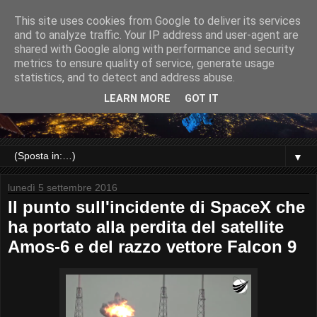
This site uses cookies from Google to deliver its services
and to analyze traffic. Your IP address and user-agent are
shared with Google along with performance and security
metrics to ensure quality of service, generate usage
statistics, and to detect and address abuse.
LEARN MORE
GOT IT
▼
lunedì 5 settembre 2016
Il punto sull'incidente di SpaceX che
ha portato alla perdita del satellite
Amos-6 e del razzo vettore Falcon 9