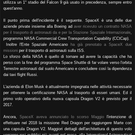
utilizza un 1° stadio del Falcon 9 già usato in precedenza, sempre entro
quest'anno.
Il punto prima dell'incidente è il seguente. SpaceX è una delle due
aziende private insieme alla Boeing ad
aver ricevuto un contratto NASA
per il trasporto di astronauti da e per la Stazione Spaziale Internazionale
,
programma NASA Commercial Crew Transportation Capability (CCtCap).
Inoltre l'Ente Spaziale Americano
ha già prenotato a SpaceX due
missioni
per il trasporto di astronauti sulla ISS.
Lo sforzo della NASA è quello di tornare ad avere la capacità che ha
perso con la fine del programma Space Shuttle di far volare verso l'orbita
Terrestre astronauti dal suolo Americano e concludere così la dipendenza
dai taxi flight Russi.
L'azienda di Elon Musk è attualmente impegnata nelle attività necessarie
per ottenere la certificazione NASA al trasporto di esseri umani. Ed il
primo volo operativo della nuova capsula Dragon V2 è previsto per il
2017.
Ancora,
SpaceX aveva annunciato lo scorso Maggio
l'intenzione di
effettuare nel 2018 la missione Red Dragon per raggiungere Marte con
una capsula Dragon V2. Maggiori dettagli dell'architettura di questo volo
verranno resi pubblici più avanti nel mese, alla International Astronautical