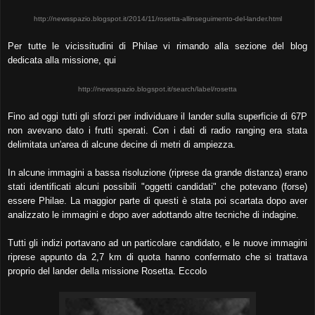
http://newsspazio.blogspot.it/2014/11/rosetta-allinseguimento-del-lander.html
Per tutte le vicissitudini di Philae vi rimando alla sezione del blog
dedicata alla missione, qui
http://newsspazio.blogspot.it/search/label/rosetta
Fino ad oggi tutti gli sforzi per individuare il lander sulla superficie di 67P
non avevano dato i frutti sperati. Con i dati di radio ranging era stata
delimitata un'area di alcune decine di metri di ampiezza.
In alcune immagini a bassa risoluzione (riprese da grande distanza) erano
stati identificati alcuni possibili "oggetti candidati" che potevano (forse)
essere Philae. La maggior parte di questi è stata poi scartata dopo aver
analizzato le immagini e dopo aver adottando altre tecniche di indagine.
Tutti gli indizi portavano ad un particolare candidato, e le nuove immagini
riprese appunto da 2,7 km di quota hanno confermato che si trattava
proprio del lander della missione Rosetta. Eccolo