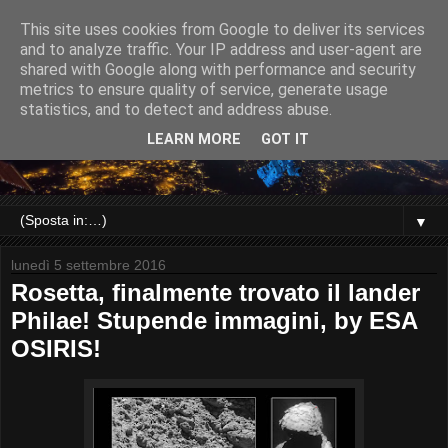
This site uses cookies from Google to deliver its services
and to analyze traffic. Your IP address and user-agent are
shared with Google along with performance and security
metrics to ensure quality of service, generate usage
statistics, and to detect and address abuse.
LEARN MORE
GOT IT
▼
lunedì 5 settembre 2016
Rosetta, finalmente trovato il lander
Philae! Stupende immagini, by ESA
OSIRIS!