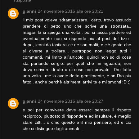
Risposte
gianni
24 novembre 2016 alle ore 20:21
il mio post voleva sdramatizzare.. certo, trovo assurdo
prendere di petto uno che scrive una stronzata..
magari la si spiega una volta.. poi si lascia perdere ed
eventualmente non si risponde piu al post del tizio..
dopo, leoni da tastiera ce ne son molti, e c'è gente che
si diverte a trollare... purtroppo non leggo tutti i
commenti, mi limito all'articolo, quindi non so di cosa
sta parlando sergio...per quel che mi riguarda, non
devo scrivere di ufo o di cose non provate.. l'ho fatto
una volta.. me lo avete detto gentilmente, e nn l'ho piu
fatto.. anche perchè altrimenti arrivi te e mi smonti :D ;)
gianni
24 novembre 2016 alle ore 20:27
e poi per convivere deve esserci sempre il rispetto
reciproco, piuttosto di rispondere ed insultare, è meglio
stare zitti... o cmq questo è il mio pensiero, ed è ciò
che ci distingue dagli animali...