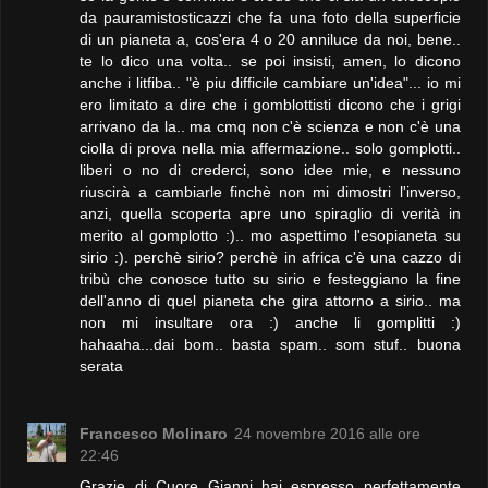
da pauramistosticazzi che fa una foto della superficie
di un pianeta a, cos'era 4 o 20 anniluce da noi, bene..
te lo dico una volta.. se poi insisti, amen, lo dicono
anche i litfiba.. "è piu difficile cambiare un'idea"... io mi
ero limitato a dire che i gomblottisti dicono che i grigi
arrivano da la.. ma cmq non c'è scienza e non c'è una
ciolla di prova nella mia affermazione.. solo gomplotti..
liberi o no di crederci, sono idee mie, e nessuno
riuscirà a cambiarle finchè non mi dimostri l'inverso,
anzi, quella scoperta apre uno spiraglio di verità in
merito al gomplotto :).. mo aspettimo l'esopianeta su
sirio :). perchè sirio? perchè in africa c'è una cazzo di
tribù che conosce tutto su sirio e festeggiano la fine
dell'anno di quel pianeta che gira attorno a sirio.. ma
non mi insultare ora :) anche li gomplitti :)
hahaaha...dai bom.. basta spam.. som stuf.. buona
serata
Francesco Molinaro
24 novembre 2016 alle ore
22:46
Grazie di Cuore Gianni hai espresso perfettamente