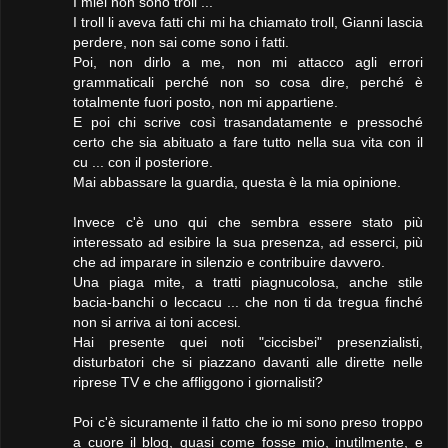
I miei non sono troll ...
I troll li aveva fatti chi mi ha chiamato troll, Gianni lascia
perdere, non sai come sono i fatti.
Poi, non dirlo a me, non mi attacco agli errori
grammaticali perché non so cosa dire, perché è
totalmente fuori posto, non mi appartiene.
E poi chi scrive così trasandatamente e pressoché
certo che sia abituato a fare tutto nella sua vita con il
cu ... con il posteriore.
Mai abbassare la guardia, questa è la mia opinione.
Invece c'è uno qui che sembra essere stato più
interessato ad esibire la sua presenza, ad esserci, più
che ad imparare in silenzio e contribuire davvero.
Una piaga mite, a tratti piagnucolosa, anche stile
bacia-banchi o leccacu ... che non ti da tregua finché
non si arriva ai toni accesi.
Hai presente quei noti "ciccisbei" presenzialisti,
disturbatori che si piazzano davanti alle dirette nelle
riprese TV e che affliggono i giornalisti?
Poi c'è sicuramente il fatto che io mi sono preso troppo
a cuore il blog, quasi come fosse mio, inutilmente, e