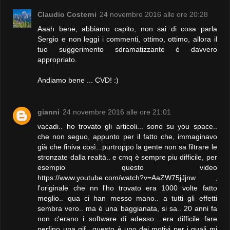
Claudio Costerni
24 novembre 2016 alle ore 20:28
Aaah bene, abbiamo capito, non sai di cosa parla
Sergio e non leggi i commenti, ottimo, ottimo, allora il
tuo suggerimento sdramatizzante è davvero
appropriato.
Andiamo bene ... CVD! :)
gianni
24 novembre 2016 alle ore 21:01
vacadi.. ho trovato gli articoli... sono su you space..
che non seguo, appunto per il fatto che, immaginavo
già che finiva così...purtroppo la gente non sa filtrare le
stronzate dalla realtà.. e cmq è sempre piu difficile, per
esempio questo video
https://www.youtube.com/watch?v=AaZW75jJjnw ,
l'originale che nn l'ho trovato era 1000 volte fatto
meglio.. qua ci han messo mano.. a tutti gli effetti
sembra vero.. ma è una baggianata, si sa.. 20 anni fa
non c'erano i software di adesso.. era difficile fare
perfino una gif.. questo è uno dei motivi per i quali mi