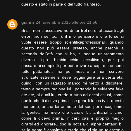
questo è stato in parte o del tutto frainteso.
gianni
24 novembre 2016 alle ore 21:58
Si si.. non ti accusavo ne di far trol ne di attaccarti agli
errori...non sei te.. :), il mio pensiero è che forse si
vuole essere troppo scientifici/professionali, quando
questo non può essere preteso, anche perchè a
seconda dell'età che si ha, si segue un'argomento
diverso.. tipo.. bimbiminchia, occultismo, per poi
passare ai complotti per poi arrivare a capire che sono
tutte puttanate.. ma per riuscire a non scrivere
stronzate estreme si deve raggiungere una certa età,
quindi, con un ragazzo manco mi metto a discutere,
tanto a sempre ragione lui.. portando in evidenza fake
etc etc, ai quali lui, crede a tutto ad occhi chiusi, come
quello che ti dicevo prima.. se guardi focus tv in questo
momento, anche lei ci mette del suo per rincoglionire
la gente.. ma mejo che canale 5.. ahhahah.. cmq,
come ti dicevo prima, in certi casi è proprio meglio
girarsi ed ignorare.. tipo la notizia di alpha centauri b..
se la gente è convinta e crede che ci sia un telescopio