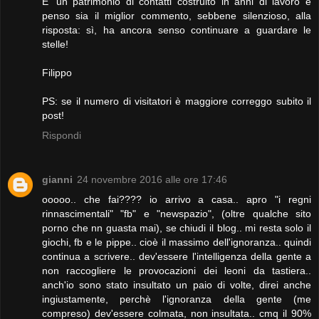
E' un patrimonio di contatti costruito in anni di lavoro e
penso sia il miglior commento, sebbene silenzioso, alla
risposta: sì, ha ancora senso continuare a guardare le
stelle!
Filippo
PS: se il numero di visitatori è maggiore correggo subito il
post!
Rispondi
gianni
24 novembre 2016 alle ore 17:46
ooooo.. che fai???? io arrivo a casa.. apro "i regni
rinnascimentali" "fb" e "newspazio", (oltre qualche sito
porno che nn guasta mai), se chiudi il blog.. mi resta solo il
giochi, fb e le pippe.. cioè il massimo dell'ignoranza.. quindi
continua a scrivere.. dev'essere l'intelligenza della gente a
non raccogliere le provocazioni dei leoni da tastiera..
anch'io sono stato insultato un paio di volte, direi anche
ingiustamente, perchè l'ignoranza della gente (me
compreso) dev'essere colmata, non insultata.. cmq il 90%