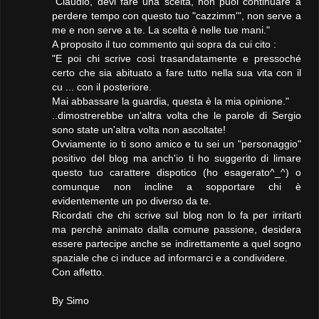
"Claudio, devi fare una scelta, non puoi continuare a
perdere tempo con questo tuo "cazzimm'", non serve a
me e non serve a te. La scelta è nelle tue mani."
A proposito il tuo commento qui sopra da cui cito :
"E poi chi scrive così trasandatamente e pressoché
certo che sia abituato a fare tutto nella sua vita con il
cu ... con il posteriore.
Mai abbassare la guardia, questa è la mia opinione."
..dimostrerebbe un'altra volta che le parole di Sergio
sono state un'altra volta non ascoltate!
Ovviamente io ti sono amico e tu sei un "personaggio"
positivo del blog ma anch'io ti ho suggerito di limare
questo tuo carattere dispotico (ho esagerato^_^) o
comunque non incline a sopportare chi è
evidentemente un po diverso da te.
Ricordati che chi scrive sul blog non lo fa per irritarti
ma perchè animato dalla comune passione, desidera
essere partecipe anche se indirettamente a quel sogno
spaziale che ci induce ad informarci e a condividere.
Con affetto.
By Simo