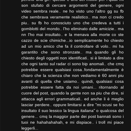
son stufato di cercare argomenti del genere, ogni
video sembra reale.. ne ho visto uno l'altro gg su fb
che sembrava veramente realistico.. ma non ci credo
piu.. su fb ho conosciuto uno che credeva a tutti i
gomblotti del mondo.. l'ho eliminato dalle amicizie.. ma
nn l'ho mai insultato.. e la menava alla morte co ste
cazzo de scie chimiche...io semplicamente ho chiesto
ad un mio amico che fa il controllare di volo.. mi ha
garantito che sono stronzate.. ma quando gli ho
chiesto degli oggetti non identificati.. si è limitato a dire
che ogni tanto sul radar ci sono bip anomali.. che cmq
potrebbe essere qualsiasi cosa..fondamentalmente è
chiaro che la scienza che non vediamo è 60 anni piu
avanti di quella che usiamo.. quindi, qualsiasi cosa
potrebbe essere fatta da noi umani... ritornando al
cuore del post, quando la gente non sa piu che dire, si
attacca agli errori grammaticali.. ed anche li è meglio
lasciar perdere.. oppure limitarsi a dire "mi scusi se ho
insultato il suo lessico la lingua italiana" o qualcosa del
genere... cmq la maggior parte dei post bannati sono i
tuoi ne hahahahahah, e mi dispiace.. i troll mi piace
leggerli...