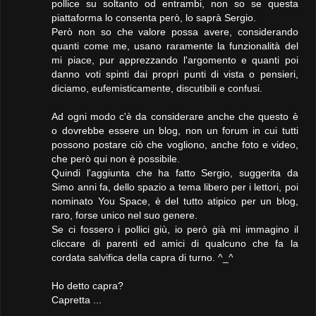
pollice su soltanto od entrambi, non so se questa
piattaforma lo consenta però, lo saprà Sergio.
Però non so che valore possa avere, considerando
quanti come me, usano raramente la funzionalità del
mi piace, pur apprezzando l'argomento e quanti poi
danno voti spinti dai propri punti di vista o pensieri,
diciamo, eufemisticamente, discutibili e confusi.
Ad ogni modo c'è da considerare anche che questo è
o dovrebbe essere un blog, non un forum in cui tutti
possono postare ciò che vogliono, anche foto e video,
che però qui non è possibile.
Quindi l'aggiunta che ha fatto Sergio, suggerita da
Simo anni fa, dello spazio a tema libero per i lettori, poi
nominato You Space, è del tutto atipico per un blog,
raro, forse unico nel suo genere.
Se ci fossero i pollici giù, io però già mi immagino il
cliccare di parenti ed amici di qualcuno che fa la
cordata salvifica della capra di turno. ^_^
Ho detto capra?
Capretta ...