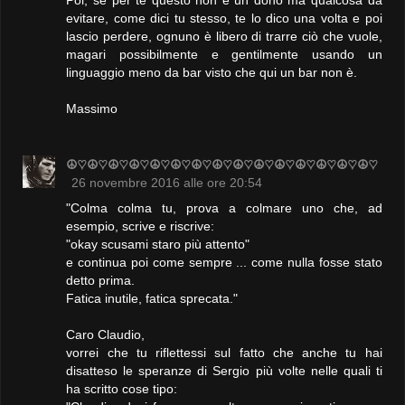
Poi, se per te questo non è un dono ma qualcosa da
evitare, come dici tu stesso, te lo dico una volta e poi
lascio perdere, ognuno è libero di trarre ciò che vuole,
magari possibilmente e gentilmente usando un
linguaggio meno da bar visto che qui un bar non è.
Massimo
☮♡☮♡☮♡☮♡☮♡☮♡☮♡☮♡☮♡☮♡☮♡☮♡☮♡☮♡☮♡
26 novembre 2016 alle ore 20:54
"Colma colma tu, prova a colmare uno che, ad
esempio, scrive e riscrive:
"okay scusami staro più attento"
e continua poi come sempre ... come nulla fosse stato
detto prima.
Fatica inutile, fatica sprecata."
Caro Claudio,
vorrei che tu riflettessi sul fatto che anche tu hai
disatteso le speranze di Sergio più volte nelle quali ti
ha scritto cose tipo: