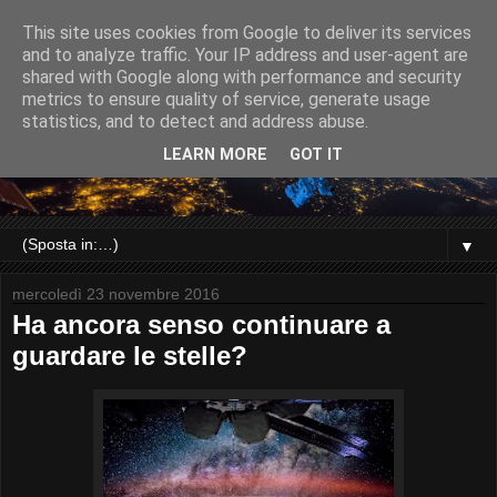
This site uses cookies from Google to deliver its services
and to analyze traffic. Your IP address and user-agent are
shared with Google along with performance and security
metrics to ensure quality of service, generate usage
statistics, and to detect and address abuse.
LEARN MORE
GOT IT
▼
mercoledì 23 novembre 2016
Ha ancora senso continuare a
guardare le stelle?