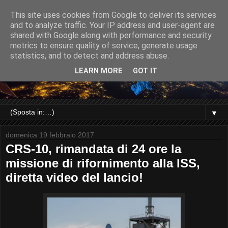
This site uses cookies from Google to deliver its services
and to analyze traffic. Your IP address and user-agent are
shared with Google along with performance and security
metrics to ensure quality of service, generate usage
statistics, and to detect and address abuse.
LEARN MORE
GOT IT
▼
domenica 19 febbraio 2017
CRS-10, rimandata di 24 ore la
missione di rifornimento alla ISS,
diretta video del lancio!