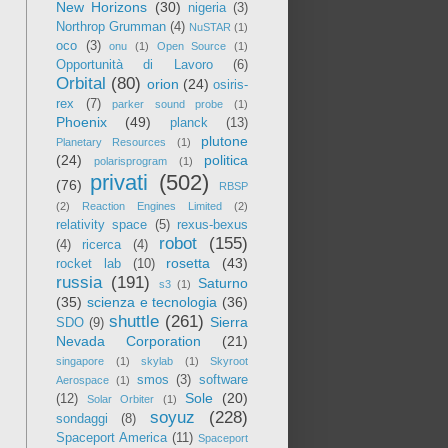
New Horizons
(30)
nigeria
(3)
Northrop Grumman
(4)
NuSTAR
(1)
oco
(3)
onu
(1)
Open Source
(1)
Opportunità di Lavoro
(6)
Orbital
(80)
orion
(24)
osiris-
rex
(7)
parker sound probe
(1)
Phoenix
(49)
planck
(13)
plutone
Planetary Resources
(1)
(24)
politica
polarisprogram
(1)
privati
(502)
(76)
RBSP
(2)
Reaction Engines Limited
(2)
relativity space
(5)
rexus-bexus
robot
(155)
(4)
ricerca
(4)
rosetta
(43)
rocket lab
(10)
russia
(191)
Saturno
s3
(1)
(35)
scienza e tecnologia
(36)
shuttle
(261)
Sierra
SDO
(9)
Nevada Corporation
(21)
singapore
(1)
skylab
(1)
Skyroot
smos
(3)
software
Aerospace
(1)
Sole
(20)
(12)
Solar Orbiter
(1)
soyuz
(228)
sondaggi
(8)
Spaceport America
(11)
Spaceport