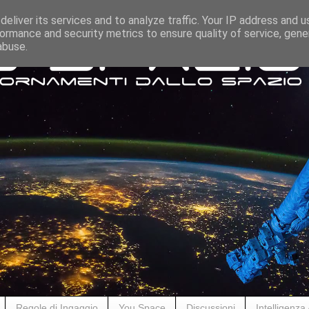
eliver its services and to analyze traffic. Your IP address and 
ormance and security metrics to ensure quality of service, gen
abuse.
Regole di Ingaggio
You Space
Discussioni
Intelligenza A