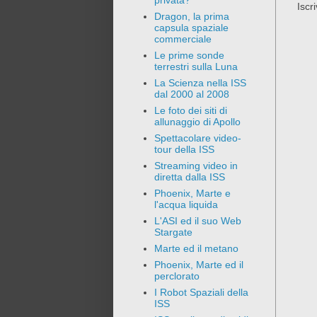
privata?
Iscri
Dragon, la prima
capsula spaziale
commerciale
Le prime sonde
terrestri sulla Luna
La Scienza nella ISS
dal 2000 al 2008
Le foto dei siti di
allunaggio di Apollo
Spettacolare video-
tour della ISS
Streaming video in
diretta dalla ISS
Phoenix, Marte e
l'acqua liquida
L'ASI ed il suo Web
Stargate
Marte ed il metano
Phoenix, Marte ed il
perclorato
I Robot Spaziali della
ISS