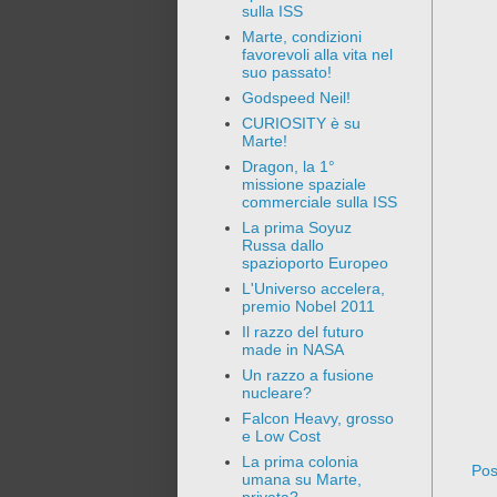
sulla ISS
Marte, condizioni
favorevoli alla vita nel
suo passato!
Godspeed Neil!
CURIOSITY è su
Marte!
Dragon, la 1°
missione spaziale
commerciale sulla ISS
La prima Soyuz
Russa dallo
spazioporto Europeo
L'Universo accelera,
premio Nobel 2011
Il razzo del futuro
made in NASA
Un razzo a fusione
nucleare?
Falcon Heavy, grosso
e Low Cost
La prima colonia
Pos
umana su Marte,