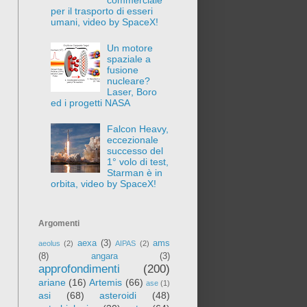
per il trasporto di esseri
umani, video by SpaceX!
Un motore
spaziale a
fusione
nucleare?
Laser, Boro
ed i progetti NASA
Falcon Heavy,
eccezionale
successo del
1° volo di test,
Starman è in
orbita, video by SpaceX!
Argomenti
aexa
(3)
ams
aeolus
(2)
AIPAS
(2)
(8)
angara
(3)
approfondimenti
(200)
ariane
(16)
Artemis
(66)
ase
(1)
asi
(68)
asteroidi
(48)