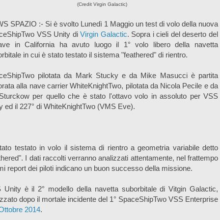
(Credit Virgin Galactic)
 SPAZIO :- Si è svolto Lunedì 1 Maggio un test di volo della nuova
ceShipTwo VSS Unity di
Virgin Galactic
. Sopra i cieli del deserto del
ave in California ha avuto luogo il 1° volo libero della navetta
rbitale in cui è stato testato il sistema "feathered" di rientro.
ceShipTwo pilotata da Mark Stucky e da Mike Masucci è partita
rata alla nave carrier WhiteKnightTwo, pilotata da Nicola Pecile e da
turckow per quello che è stato l'ottavo volo in assoluto per VSS
y ed il 227° di WhiteKnightTwo (VMS Eve).
tato testato in volo il sistema di rientro a geometria variabile detto
thered". I dati raccolti verranno analizzati attentamente, nel frattempo
imi report dei piloti indicano un buon successo della missione.
Unity è il 2° modello della navetta suborbitale di Vitgin Galactic,
izzato dopo il mortale incidente del 1° SpaceShipTwo VSS Enterprise
Ottobre 2014
.