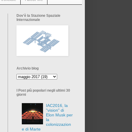
Dov'è la Stazione Spaziale
Internazionale
Archivio blog
I Post più popolari negli ultimi 30
giorni
IAC2016, la
"vision" di
Elon Musk per
la
colonizzazion
e di Marte