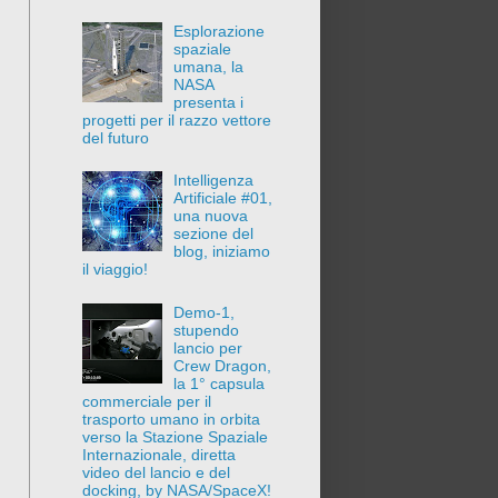
Esplorazione
spaziale
umana, la
NASA
presenta i
progetti per il razzo vettore
del futuro
Intelligenza
Artificiale #01,
una nuova
sezione del
blog, iniziamo
il viaggio!
Demo-1,
stupendo
lancio per
Crew Dragon,
la 1° capsula
commerciale per il
trasporto umano in orbita
verso la Stazione Spaziale
Internazionale, diretta
video del lancio e del
docking, by NASA/SpaceX!