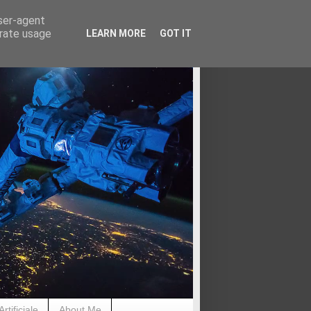
user-agent
erate usage
LEARN MORE
GOT IT
rtificiale
About Me