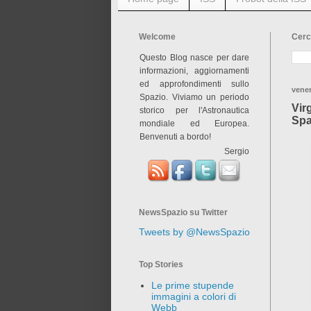
Welcome
Cerc
Questo Blog nasce per dare
informazioni, aggiornamenti
ed approfondimenti sullo
vene
Spazio. Viviamo un periodo
Vir
storico per l'Astronautica
Spa
mondiale ed Europea.
Benvenuti a bordo!
Sergio
NewsSpazio su Twitter
Tweets by @NewsSpazio
Top Stories
Le prime stupende
immagini a colori di
Webb