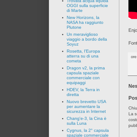
Trovata acqua liquida
OGGI sulla superficie
di Marte
New Horizons, la
NASA ha raggiunto
Plutone
Enjo
Un meraviglioso
viaggio a bordo della
Font
Soyuz
Rosetta, l'Europa
atterra su di una
or
cometa
Dragon v2, la prima
capsula spaziale
commerciale con
equipaggi
Nes
HDEV, la Terra in
diretta
Pos
Nuovo brevetto USA
per aumentare la
Chiu
sicurezza in Internet
La s
Chang'e-3, la Cina è
cost
sulla Luna
pubb
Cygnus, la 2° capsula
spaziale commerciale