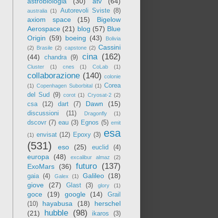
astrobiologia
(30)
atv
(64)
Autorevoli Sviste
(8)
australia
(1)
axiom space
(15)
Bigelow
Aerospace
(21)
blog
(57)
Blue
Origin
(59)
boeing
(43)
Bolivia
Cassini
(2)
Brasile
(2)
capstone
(2)
cina
(162)
(44)
chandra
(9)
Cluster
(1)
cnes
(1)
CoLab
(1)
collaborazione
(140)
colonie
Corea
(1)
Copenhagen Suborbital
(1)
del Sud
(9)
corot
(1)
Cryosat-2
(2)
Dawn
(15)
csa
(12)
dart
(7)
discussioni
(11)
Dragonfly
(1)
dscovr
(7)
eau
(3)
Egnos
(5)
emit
esa
envisat
(12)
Epoxy
(3)
(1)
(531)
eso
(25)
euclid
(4)
europa
(48)
excalibur almaz
(2)
futuro
(137)
ExoMars
(36)
Galileo
(18)
gaia
(4)
Galex
(1)
giove
(27)
Glast
(3)
glory
(1)
goce
(19)
google
(14)
Grail
hayabusa
(18)
herschel
(10)
hubble
(98)
(21)
ikaros
(3)