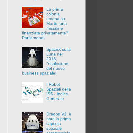
La prima
colonia
umana su
Marte, una
missione
finanziata privatamente?
Parliamone!
SpaceX sulla
Luna nel
2018,
l'esplosione
del nuovo
business spaziale!
I Robot
Spaziali della
ISS - Indice
Generale
Dragon V2, è
nata la prima
capsula
spaziale
commerciale