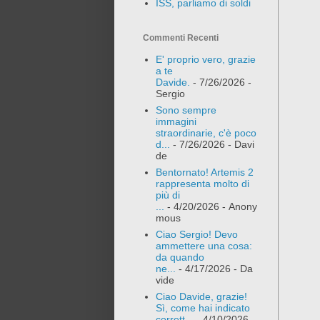
ISS, parliamo di soldi
Commenti Recenti
E' proprio vero, grazie
a te
Davide.
- 7/26/2026
-
Sergio
Sono sempre
immagini
straordinarie, c'è poco
d...
- 7/26/2026
- Davi
de
Bentornato! Artemis 2
rappresenta molto di
più di
...
- 4/20/2026
- Anony
mous
Ciao Sergio! Devo
ammettere una cosa:
da quando
ne...
- 4/17/2026
- Da
vide
Ciao Davide, grazie!
Sì, come hai indicato
corrett...
- 4/10/2026
-