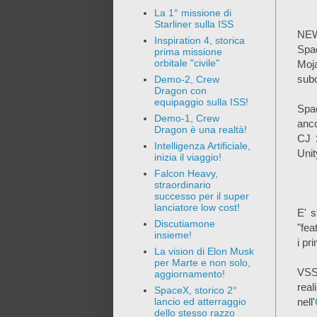
La 1° missione di
Starliner sulla ISS
NEWS
Inspiration 4, storica
Spa
prima missione
orbitale "civile"
Moj
subo
Demo-2, Crew
Dragon con
equipaggio sulla ISS!
Spa
Demo-1, Crew
anco
Dragon è una realtà!
CJ S
Intelligenza Artificiale,
Unit
inizia il viaggio!
Falcon Heavy,
straordinario
successo per il super
lanciatore low cost!
E' s
Discutiamone
"fea
insieme!
i pr
La vision di Elon Musk
per Marte e non solo,
VSS 
aggiornamento!
real
SpaceX, storico 2°
nell'
lancio ed atterraggio
dello stesso razzo