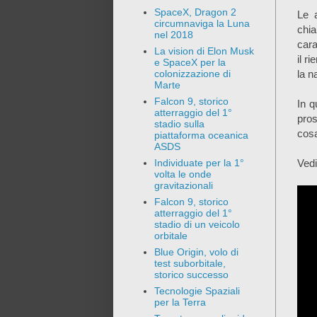
SpaceX, Dragon 2
Le 
circumnaviga la Luna
chi
nel 2018
cara
La vision di Elon Musk
il r
e SpaceX per la
la n
colonizzazione di
Marte
Falcon 9, storico
In q
atterraggio del 1°
pros
stadio sulla
cosa
piattaforma oceanica
ASDS
Vedi
Individuate per la 1°
volta le onde
gravitazionali
Falcon 9, storico
atterraggio del 1°
stadio di un veicolo
orbitale
Blue Origin, volo di
test suborbitale,
storico successo
Tecnologie Spaziali
per la Terra