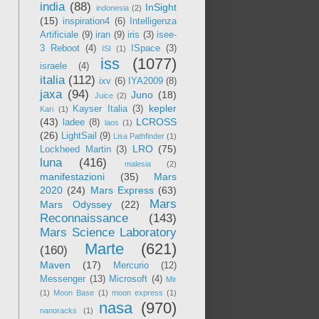
india
(88)
InSight
indonesia
(2)
(15)
inspiration4
(6)
Intelligenza
Artificiale
(9)
iran
(9)
iris
(3)
isee-
3 Reboot
(4)
ISpace
(3)
ISI
(1)
iss
(1077)
israele
(4)
italia
(112)
ixv
(6)
IYA2009
(8)
jaxa
(94)
Juno
(18)
Juice
(2)
kepler
Kayser Italia
(3)
Kari
(1)
(43)
LCROSS
ladee
(8)
laos
(1)
(26)
LightSail
(9)
Lisa Pathfinder
(1)
LRO
(75)
Lockheed Martin
(3)
luna
(416)
malesia
(2)
manifestazioni
(35)
Mars
2020
(24)
Mars Express
(63)
Mars
Mars Odyssey
(22)
Reconnaissance
(143)
Mars Science Laboratory
Marte
(621)
(160)
Maven
(17)
Mercurio
(12)
Messenger
(13)
Microsoft
(4)
Mir
(1)
Moon Base
(1)
moon express
(1)
nasa
(970)
nanoracks
(1)