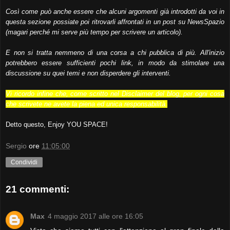
Così come può anche essere che alcuni argomenti già introdotti da voi in
questa sezione possiate poi ritrovarli affrontati in un post su NewsSpazio
(magari perché mi serve più tempo per scrivere un articolo).
E non si tratta nemmeno di una corsa a chi pubblica di più. All'inizio
potrebbero essere sufficienti pochi link, in modo da stimolare una
discussione su quei temi e non disperdere gli interventi.
Vi ricordo infine che, come scritto nel Disclaimer del blog, per ogni cosa
che scrivete ne avete la piena ed unica responsabilità.
Detto questo, Enjoy YOU SPACE!
Sergio
ore
11:05:00
Condividi
21 commenti:
Max
4 maggio 2017 alle ore 16:05