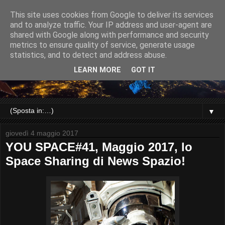
This site uses cookies from Google to deliver its services
and to analyze traffic. Your IP address and user-agent are
shared with Google along with performance and security
metrics to ensure quality of service, generate usage
statistics, and to detect and address abuse.
LEARN MORE
GOT IT
▼
giovedì 4 maggio 2017
YOU SPACE#41, Maggio 2017, lo
Space Sharing di News Spazio!