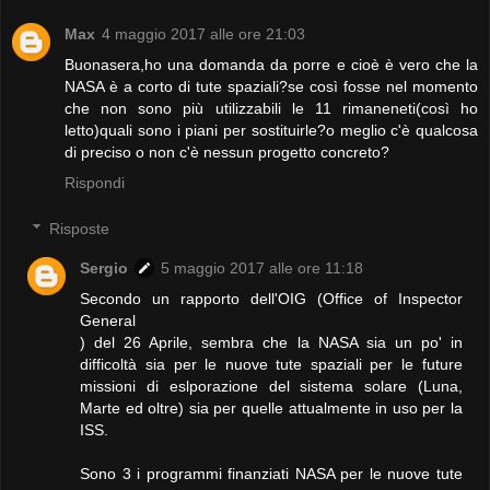
Max
4 maggio 2017 alle ore 21:03
Buonasera,ho una domanda da porre e cioè è vero che la
NASA è a corto di tute spaziali?se così fosse nel momento
che non sono più utilizzabili le 11 rimaneneti(così ho
letto)quali sono i piani per sostituirle?o meglio c'è qualcosa
di preciso o non c'è nessun progetto concreto?
Rispondi
Risposte
Sergio
5 maggio 2017 alle ore 11:18
Secondo un rapporto dell'OIG (Office of Inspector
General
) del 26 Aprile, sembra che la NASA sia un po' in
difficoltà sia per le nuove tute spaziali per le future
missioni di eslporazione del sistema solare (Luna,
Marte ed oltre) sia per quelle attualmente in uso per la
ISS.
Sono 3 i programmi finanziati NASA per le nuove tute