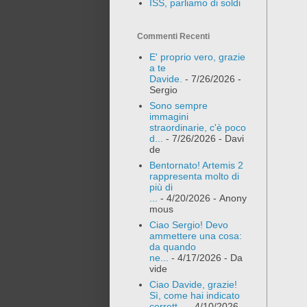
ISS, parliamo di soldi
Commenti Recenti
E' proprio vero, grazie
a te
Davide.
- 7/26/2026
-
Sergio
Sono sempre
immagini
straordinarie, c'è poco
d...
- 7/26/2026
- Davi
de
Bentornato! Artemis 2
rappresenta molto di
più di
...
- 4/20/2026
- Anony
mous
Ciao Sergio! Devo
ammettere una cosa:
da quando
ne...
- 4/17/2026
- Da
vide
Ciao Davide, grazie!
Sì, come hai indicato
corrett...
- 4/10/2026
-