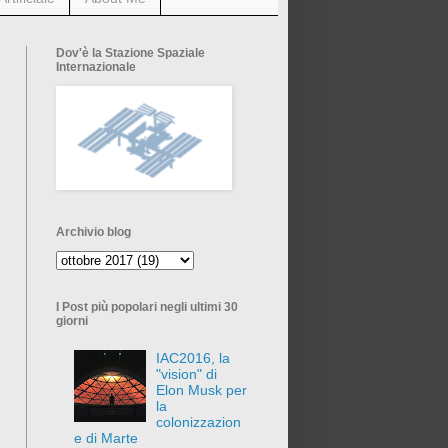
Dov'è la Stazione Spaziale
Internazionale
Archivio blog
I Post più popolari negli ultimi 30
giorni
IAC2016, la
"vision" di
Elon Musk per
la
colonizzazion
e di Marte