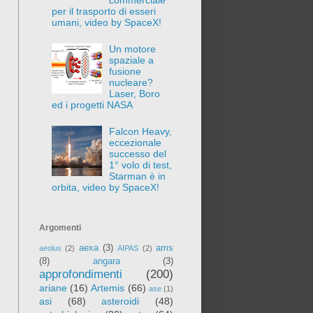
per il trasporto di esseri
umani, video by SpaceX!
Un motore
spaziale a
fusione
nucleare?
Laser, Boro
ed i progetti NASA
Falcon Heavy,
eccezionale
successo del
1° volo di test,
Starman è in
orbita, video by SpaceX!
Argomenti
aexa
(3)
ams
aeolus
(2)
AIPAS
(2)
(8)
angara
(3)
approfondimenti
(200)
ariane
(16)
Artemis
(66)
ase
(1)
asi
(68)
asteroidi
(48)