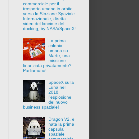
commerciale per il
trasporto umano in orbita
verso la Stazione Spaziale
Internazionale, diretta
video del lancio e del
docking, by NASA/SpaceX!
La prima
colonia
umana su
Marte, una
missione
finanziata privatamente?
Parliamone!
SpaceX sulla
Luna nel
2018,
l'esplosione
del nuovo
business spaziale!
Dragon V2, è
nata la prima
capsula
spaziale
commerciale