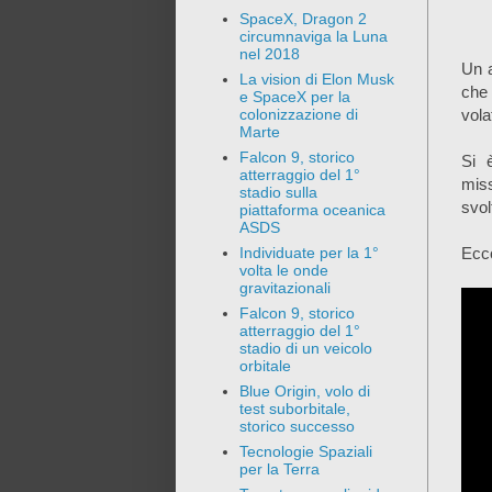
SpaceX, Dragon 2
circumnaviga la Luna
nel 2018
Un a
La vision di Elon Musk
che
e SpaceX per la
vola
colonizzazione di
Marte
Falcon 9, storico
Si 
atterraggio del 1°
miss
stadio sulla
svol
piattaforma oceanica
ASDS
Ecco
Individuate per la 1°
volta le onde
gravitazionali
Falcon 9, storico
atterraggio del 1°
stadio di un veicolo
orbitale
Blue Origin, volo di
test suborbitale,
storico successo
Tecnologie Spaziali
per la Terra