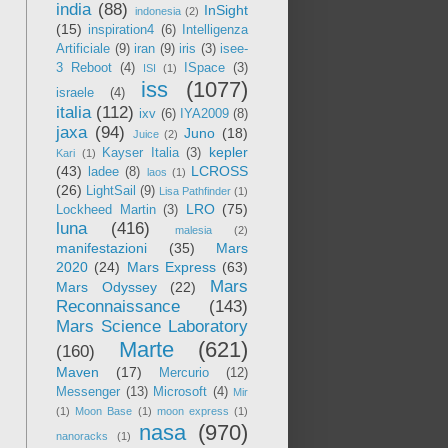
india
(88)
InSight
indonesia
(2)
(15)
inspiration4
(6)
Intelligenza
Artificiale
(9)
iran
(9)
iris
(3)
isee-
3 Reboot
(4)
ISpace
(3)
ISI
(1)
iss
(1077)
israele
(4)
italia
(112)
ixv
(6)
IYA2009
(8)
jaxa
(94)
Juno
(18)
Juice
(2)
kepler
Kayser Italia
(3)
Kari
(1)
(43)
LCROSS
ladee
(8)
laos
(1)
(26)
LightSail
(9)
Lisa Pathfinder
(1)
LRO
(75)
Lockheed Martin
(3)
luna
(416)
malesia
(2)
manifestazioni
(35)
Mars
2020
(24)
Mars Express
(63)
Mars
Mars Odyssey
(22)
Reconnaissance
(143)
Mars Science Laboratory
Marte
(621)
(160)
Maven
(17)
Mercurio
(12)
Messenger
(13)
Microsoft
(4)
Mir
(1)
Moon Base
(1)
moon express
(1)
nasa
(970)
nanoracks
(1)