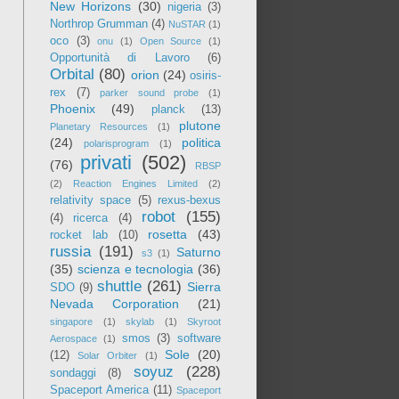
New Horizons
(30)
nigeria
(3)
Northrop Grumman
(4)
NuSTAR
(1)
oco
(3)
onu
(1)
Open Source
(1)
Opportunità di Lavoro
(6)
Orbital
(80)
orion
(24)
osiris-
rex
(7)
parker sound probe
(1)
Phoenix
(49)
planck
(13)
plutone
Planetary Resources
(1)
(24)
politica
polarisprogram
(1)
privati
(502)
(76)
RBSP
(2)
Reaction Engines Limited
(2)
relativity space
(5)
rexus-bexus
robot
(155)
(4)
ricerca
(4)
rosetta
(43)
rocket lab
(10)
russia
(191)
Saturno
s3
(1)
(35)
scienza e tecnologia
(36)
shuttle
(261)
Sierra
SDO
(9)
Nevada Corporation
(21)
singapore
(1)
skylab
(1)
Skyroot
smos
(3)
software
Aerospace
(1)
Sole
(20)
(12)
Solar Orbiter
(1)
soyuz
(228)
sondaggi
(8)
Spaceport America
(11)
Spaceport