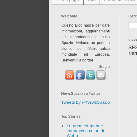
Welcome
Cerc
Questo Blog nasce per dare
informazioni, aggiornamenti
ed approfondimenti sullo
giove
Spazio. Viviamo un periodo
SES
storico per l'Astronautica
rie
mondiale ed Europea.
Benvenuti a bordo!
Sergio
NewsSpazio su Twitter
Tweets by @NewsSpazio
Top Stories
Le prime stupende
immagini a colori di
Webb