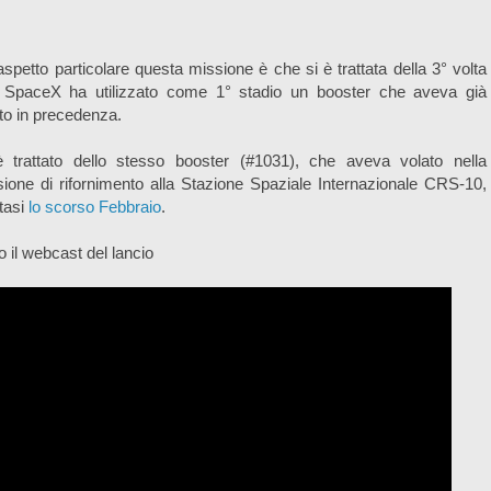
spetto particolare questa missione è che si è trattata della 3° volta
 SpaceX ha utilizzato come 1° stadio un booster che aveva già
to in precedenza.
è trattato dello stesso booster (#1031), che aveva volato nella
ione di rifornimento alla Stazione Spaziale Internazionale CRS-10,
tasi
lo scorso Febbraio
.
 il webcast del lancio