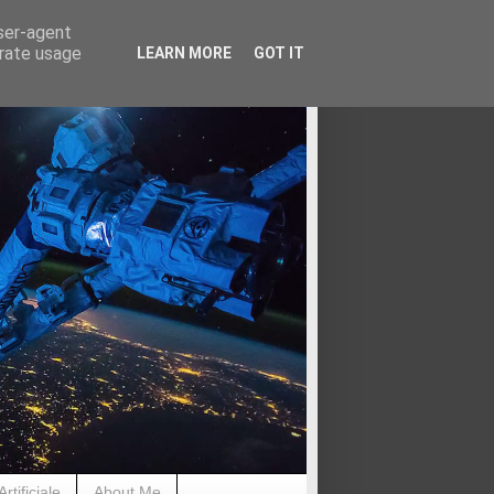
user-agent
erate usage
LEARN MORE
GOT IT
rtificiale
About Me