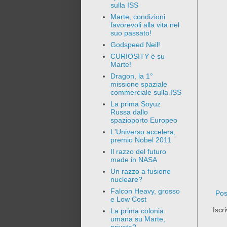
sulla ISS
Marte, condizioni
favorevoli alla vita nel
suo passato!
Godspeed Neil!
CURIOSITY è su
Marte!
Dragon, la 1°
missione spaziale
commerciale sulla ISS
La prima Soyuz
Russa dallo
spazioporto Europeo
L'Universo accelera,
premio Nobel 2011
Il razzo del futuro
made in NASA
Un razzo a fusione
nucleare?
Falcon Heavy, grosso
Pos
e Low Cost
Iscri
La prima colonia
umana su Marte,