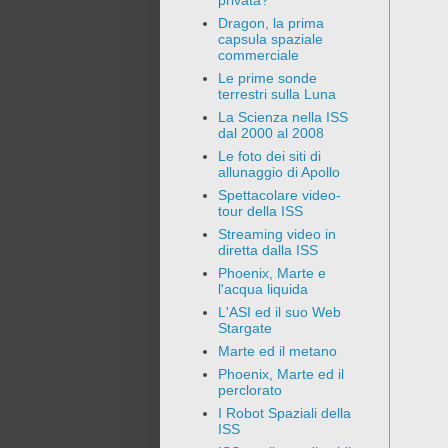
privata?
Dragon, la prima
capsula spaziale
commerciale
Le prime sonde
terrestri sulla Luna
La Scienza nella ISS
dal 2000 al 2008
Le foto dei siti di
allunaggio di Apollo
Spettacolare video-
tour della ISS
Streaming video in
diretta dalla ISS
Phoenix, Marte e
l'acqua liquida
L'ASI ed il suo Web
Stargate
Marte ed il metano
Phoenix, Marte ed il
perclorato
I Robot Spaziali della
ISS