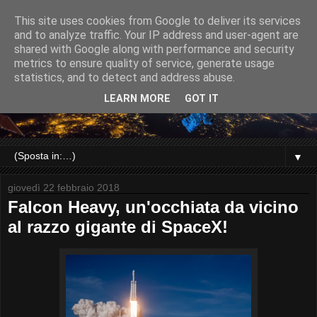
This site uses cookies from Google to deliver its services
and to analyze traffic. Your IP address and user-agent are
shared with Google along with performance and security
metrics to ensure quality of service, generate usage
statistics, and to detect and address abuse.
LEARN MORE
GOT IT
▼
giovedì 22 febbraio 2018
Falcon Heavy, un'occhiata da vicino
al razzo gigante di SpaceX!