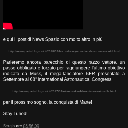
e qui il post di News Spazio con molto altro in più
http://newsspazio.blogspot.it/2018/02/falcon-heavy-eccezionale-successo-del-1.html
Parleremo ancora parecchio di questo razzo vettore, un
passo obbligato e forzato per raggiungere l'ultimo obiettivo
indicato da Musk, il mega-lanciatore BFR presentato a
Settembre al 68° International Astronautical Congress
http://newsspazio.blogspot.it/2017/09/elon-musk-ed-il-suo-intervento-sulla.html
per il prossimo sogno, la conquista di Marte!
Stay Tuned!
Sergio
ore
08:56:00