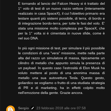
E tornando al lancio del Falcon Heavy si è trattato del
1° volo di test di un nuovo razzo vettore (interamente
realizzato in casa SpaceX), il cui l'obiettivo primario era
testare quanti più sistemi possibile, di terra, di bordo e
di integrazione bordo-terra, per tutte le fasi del volo. E'
stata una missione molto complessa per SpaceX, che
per la 1° volta si è cimentata in nuove sfide, come è
nel suo DNA.
In più ogni missione di test, per simulare il più possibile
le condizioni di una "vera" missione, mette nella parte
alta del razzo un simulatore di massa, tipicamente un
cilindro di metallo che appunto simula la presenza di
un payload. In questo caso l'estrosità di Elon Musk ha
voluto mettere al posto di una anonima massa di
metallo una sua autovettura Tesla. Questo gesto,
goliardico se vogliamo o frutto di una studiata strategia
di PR e di marketing, ha in effetti colpito molto
nell'emozione della gente. Grazie ancora.
Sergio
23 febbraio 2018 alle ore 07:58