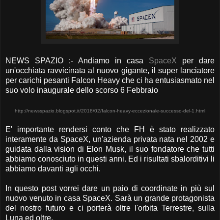
NEWS SPAZIO :- Andiamo in casa
SpaceX
per dare
un'occhiata ravvicinata al nuovo gigante, il super lanciatore
per carichi pesanti Falcon Heavy che ci ha entusiasmato nel
suo volo inaugurale dello scorso 6 Febbraio
http://newsspazio.blogspot.it/2018/02/falcon-heavy-eccezionale-successo-del-1.html
E' importante rendersi conto che FH è stato realizzato
interamente da SpaceX, un'azienda privata nata nel 2002 e
guidata dalla vision di Elon Musk, il suo fondatore che tutti
abbiamo conosciuto in questi anni. Ed i risultati sbalorditivi li
abbiamo davanti agli occhi.
In questo post vorrei dare un paio di coordinate in più sul
nuovo venuto in casa SpaceX. Sarà un grande protagonista
del nostro futuro e ci porterà oltre l'orbita Terrestre, sulla
Luna ed oltre.