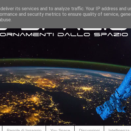
eliver its services and to analyze traffic. Your IP address and 
ormance and security metrics to ensure quality of service, gen
abuse.
Regole di Ingaggio
You Space
Discussioni
Intelligenza A