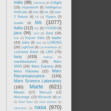
india
(88)
InSight
indonesia
(2)
(15)
inspiration4
(6)
Intelligenza
Artificiale
(9)
iran
(9)
iris
(3)
isee-
3 Reboot
(4)
ISpace
(3)
ISI
(1)
iss
(1077)
israele
(4)
italia
(112)
ixv
(6)
IYA2009
(8)
jaxa
(94)
Juno
(18)
Juice
(2)
kepler
Kayser Italia
(3)
Kari
(1)
(43)
LCROSS
ladee
(8)
laos
(1)
(26)
LightSail
(9)
Lisa Pathfinder
(1)
LRO
(75)
Lockheed Martin
(3)
luna
(416)
malesia
(2)
manifestazioni
(35)
Mars
2020
(24)
Mars Express
(63)
Mars
Mars Odyssey
(22)
Reconnaissance
(143)
Mars Science Laboratory
Marte
(621)
(160)
Maven
(17)
Mercurio
(12)
Messenger
(13)
Microsoft
(4)
Mir
(1)
Moon Base
(1)
moon express
(1)
nasa
(970)
nanoracks
(1)