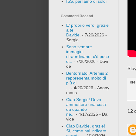
ISS, parliamo di soldi
Commenti Recenti
E' proprio vero, grazie
a te
Davide.
- 7/26/2026
-
Sergio
Sono sempre
immagini
straordinarie, c'è poco
d...
- 7/26/2026
- Davi
de
Stay
Bentornato! Artemis 2
rappresenta molto di
or
più di
...
- 4/20/2026
- Anony
mous
Ciao Sergio! Devo
ammettere una cosa:
da quando
12 
ne...
- 4/17/2026
- Da
vide
Ciao Davide, grazie!
Sì, come hai indicato
corrett...
- 4/10/2026
-