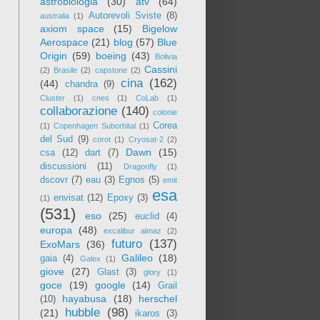
astrobiologia
(30)
atv
(64)
Autorevoli Sviste
(8)
australia
(1)
axiom space
(15)
Bigelow
Aerospace
(21)
blog
(57)
Blue
Origin
(59)
boeing
(43)
Bolivia
Cassini
(2)
Brasile
(2)
capstone
(2)
cina
(162)
(44)
chandra
(9)
Cluster
(1)
cnes
(1)
CoLab
(1)
collaborazione
(140)
colonie
Corea
(1)
Copenhagen Suborbital
(1)
del Sud
(9)
corot
(1)
Cryosat-2
(2)
Dawn
(15)
csa
(12)
dart
(7)
discussioni
(11)
Dragonfly
(1)
dscovr
(7)
eau
(3)
Egnos
(5)
emit
esa
envisat
(12)
Epoxy
(3)
(1)
(531)
eso
(25)
euclid
(4)
europa
(48)
excalibur almaz
(2)
futuro
(137)
ExoMars
(36)
Galileo
(18)
gaia
(4)
Galex
(1)
giove
(27)
Glast
(3)
glory
(1)
goce
(19)
google
(14)
Grail
hayabusa
(18)
herschel
(10)
hubble
(98)
(21)
ikaros
(3)