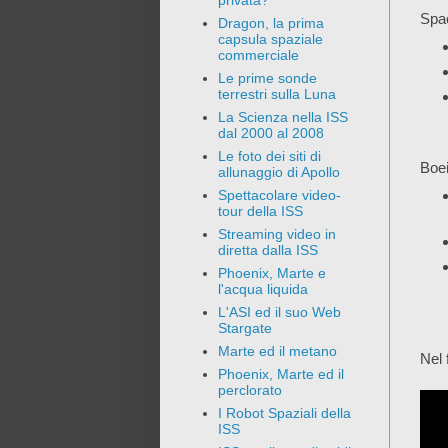
privata?
Spa
Dragon, la prima
capsula spaziale
commerciale
Le prime sonde
terrestri sulla Luna
La Scienza nella ISS
dal 2000 al 2008
Le foto dei siti di
Boe
allunaggio di Apollo
Spettacolare video-
tour della ISS
Streaming video in
diretta dalla ISS
Phoenix, Marte e
l'acqua liquida
L'ASI ed il suo Web
Stargate
Marte ed il metano
Nel 
Phoenix, Marte ed il
perclorato
I Robot Spaziali della
ISS