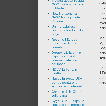
Trovata acqua liquida
dell
OGGI sulla superficie
ISS
di Marte
pro
New Horizons, la
NASA ha raggiunto
paga
Plutone
aver
Un meraviglioso
part
viaggio a bordo della
Soyuz
Ma u
Rosetta, l'Europa
io, 
atterra su di una
cometa
Spac
Dragon v2, la prima
ser
capsula spaziale
Terr
commerciale con
equipaggi
Le p
HDEV, la Terra in
il F
diretta
arch
Nuovo brevetto USA
per aumentare la
serv
sicurezza in Internet
Chang'e-3, la Cina è
sulla Luna
Cygnus, la 2° capsula
spaziale commerciale