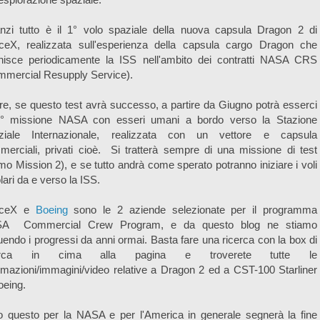
anzi tutto è il 1° volo spaziale della nuova capsula Dragon 2 di
ceX, realizzata sull'esperienza della capsula cargo Dragon che
ornisce periodicamente la ISS nell'ambito dei contratti NASA CRS
mmercial Resupply Service).
tre, se questo test avrà successo, a partire da Giugno potrà esserci
1° missione NASA con esseri umani a bordo verso la Stazione
ziale Internazionale, realizzata con un vettore e capsula
erciali, privati cioè. Si tratterà sempre di una missione di test
o Mission 2), e se tutto andrà come sperato potranno iniziare i voli
lari da e verso la ISS.
aceX e
Boeing
sono le 2 aziende selezionate per il programma
A Commercial Crew Program, e da questo blog ne stiamo
endo i progressi da anni ormai. Basta fare una ricerca con la box di
cerca in cima alla pagina e troverete tutte le
rmazioni/immagini/video relative a Dragon 2 ed a CST-100 Starliner
oeing.
o questo per la NASA e per l'America in generale segnerà la fine