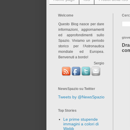
Welcome
Cerc
Questo Blog nasce per dare
informazioni, aggiornamenti
ed approfondimenti sullo
giov
Spazio. Viviamo un periodo
Dra
storico per l'Astronautica
com
mondiale ed Europea.
Benvenuti a bordo!
Sergio
NewsSpazio su Twitter
Tweets by @NewsSpazio
Top Stories
Le prime stupende
immagini a colori di
Webb