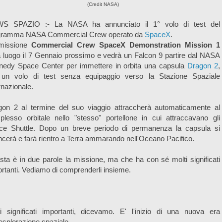
(Credit NASA)
S SPAZIO :- La NASA ha annunciato il 1° volo di test del
gramma NASA Commercial Crew operato da
SpaceX
.
missione
Commercial Crew SpaceX Demonstration Mission 1
 luogo il 7 Gennaio prossimo e vedrà un Falcon 9 partire dal NASA
nedy Space Center per immettere in orbita una capsula
Dragon 2
,
 un volo di test senza equipaggio verso la Stazione Spaziale
rnazionale.
gon 2 al termine del suo viaggio attraccherà automaticamente al
lesso orbitale nello "stesso" portellone in cui attraccavano gli
ce Shuttle. Dopo un breve periodo di permanenza la capsula si
cerà e farà rientro a Terra ammarando nell'Oceano Pacifico.
ta è in due parole la missione, ma che ha con sé molti significati
rtanti. Vediamo di comprenderli insieme.
i significati importanti, dicevamo. E' l'inizio di una nuova era
'esplorazione spaziale.