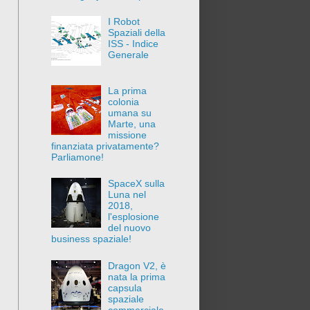
I Robot
Spaziali della
ISS - Indice
Generale
La prima
colonia
umana su
Marte, una
missione
finanziata privatamente?
Parliamone!
SpaceX sulla
Luna nel
2018,
l'esplosione
del nuovo
business spaziale!
Dragon V2, è
nata la prima
capsula
spaziale
commerciale