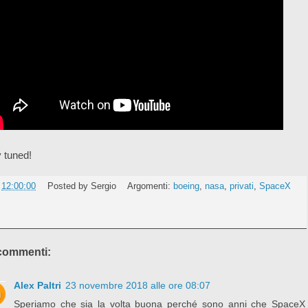
 tuned!
e
12:00:00
Posted by
Sergio
Argomenti:
boeing
,
nasa
,
privati
,
SpaceX
commenti:
Alex Paltri
23 novembre 2018 alle ore 08:07
Speriamo che sia la volta buona perché sono anni che SpaceX