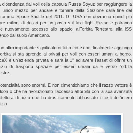
a dipendenza dai voli della capsula Russa Soyuz per raggiungere la
, unico mezzo per andare e tornare dalla Stazione dalla fine del
gramma Space Shuttle del 2011. Gli USA non dovranno quindi più
re milioni di dollari per un posto sul taxi flight Russo e potranno
e nuovamente accesso allo spazio, all''orbita Terrestre, alla ISS
endo dal suolo Americano.
n altro importante significato di tutto ciò è che, finalmente aggiungo
l'orbita si sta aprendo ai privati per voli con esseri umani a bordo.
eX è un'azienda privata e sarà la 1° ad avere l'asset di offrire un
vizio di trasporto spaziale per esseri umani da e verso l'orbita
estre.
otenzialità sono enormi. E non dimentichiamo che il razzo vettore è
alcon 9 che ha rivoluzionato l'accesso all'orbita con la sua avanzata
itettura di riuso che ha drasticamente abbassato i costi dell'intero
izio