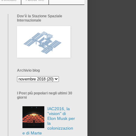
Dov'è la Stazione Spaziale
Internazionale
Archivio blog
I Post più popolari negli ultimi 30
giorni
IAC2016, la
"vision" di
Elon Musk per
la
colonizzazion
e di Marte