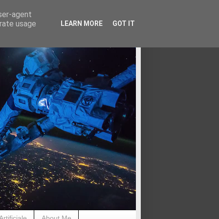
user-agent
erate usage
LEARN MORE
GOT IT
rtificiale
About Me