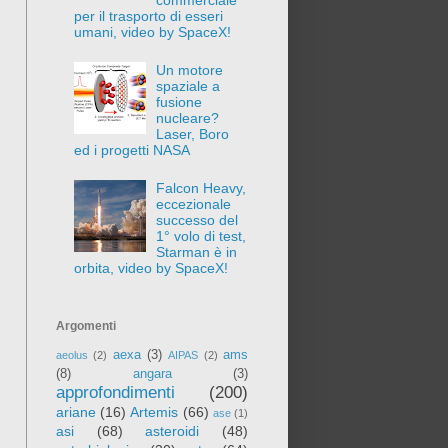
per il trasporto di esseri
umani, video by SpaceX!
Un motore
spaziale a
fusione
nucleare?
Laser, Boro
ed i progetti NASA
Falcon Heavy,
eccezionale
successo del
1° volo di test,
Starman è in
orbita, video by SpaceX!
Argomenti
aexa
(3)
ams
aeolus
(2)
AIPAS
(2)
(8)
angara
(3)
approfondimenti
(200)
ariane
(16)
Artemis
(66)
ase
(1)
asi
(68)
asteroidi
(48)