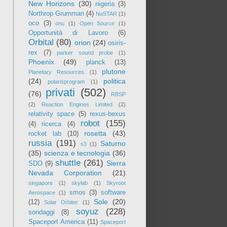
New Horizons
(30)
nigeria
(3)
Northrop Grumman
(4)
NuSTAR
(1)
oco
(3)
onu
(1)
Open Source
(1)
Opportunità di Lavoro
(6)
Orbital
(80)
orion
(24)
osiris-
rex
(7)
parker sound probe
(1)
Phoenix
(49)
planck
(13)
plutone
Planetary Resources
(1)
(24)
politica
polarisprogram
(1)
privati
(502)
(76)
RBSP
(2)
Reaction Engines Limited
(2)
relativity space
(5)
rexus-bexus
robot
(155)
(4)
ricerca
(4)
rosetta
(43)
rocket lab
(10)
russia
(191)
Saturno
s3
(1)
(35)
scienza e tecnologia
(36)
shuttle
(261)
Sierra
SDO
(9)
Nevada Corporation
(21)
singapore
(1)
skylab
(1)
Skyroot
smos
(3)
software
Aerospace
(1)
Sole
(20)
(12)
Solar Orbiter
(1)
soyuz
(228)
sondaggi
(8)
Spaceport America
(11)
Spaceport