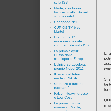
sulla ISS
Marte, condizioni
favorevoli alla vita nel
suo passato!
Godspeed Neil!
CURIOSITY è su
Marte!
Dragon, la 1°
missione spaziale
commerciale sulla ISS
La prima Soyuz
E q
Russa dallo
potr
spazioporto Europeo
acca
L'Universo accelera,
premio Nobel 2011
este
Il razzo del futuro
made in NASA
Si s
Un razzo a fusione
tant
nucleare?
fort
Falcon Heavy, grosso
e Low Cost
Quin
La prima colonia
miss
umana su Marte,