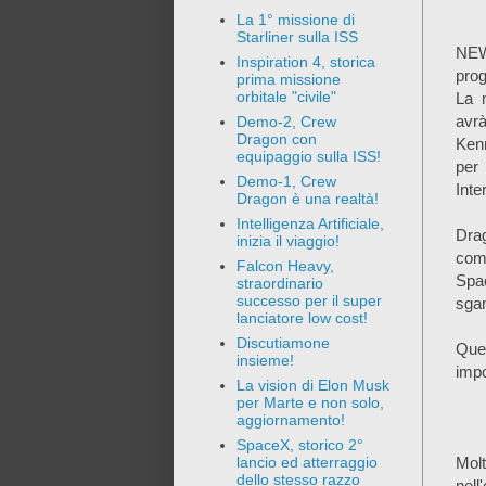
La 1° missione di
Starliner sulla ISS
NEW
Inspiration 4, storica
pro
prima missione
orbitale "civile"
La 
avrà
Demo-2, Crew
Dragon con
Ken
equipaggio sulla ISS!
per
Demo-1, Crew
Inte
Dragon è una realtà!
Intelligenza Artificiale,
Dra
inizia il viaggio!
comp
Falcon Heavy,
Spa
straordinario
successo per il super
sgan
lanciatore low cost!
Discutiamone
Ques
insieme!
impo
La vision di Elon Musk
per Marte e non solo,
aggiornamento!
SpaceX, storico 2°
Molt
lancio ed atterraggio
dello stesso razzo
nell