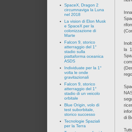
SpaceX, Dragon 2
circumnaviga la Luna
Inn
nel 2018
Spa
La vision di Elon Musk
rif
e SpaceX per la
(Co
colonizzazione di
Marte
Falcon 9, storico
Inol
atterraggio del 1°
la 
stadio sulla
Spa
piattaforma oceanica
ASDS
comm
(Dem
Individuate per la 1°
volta le onde
rego
gravitazionali
Falcon 9, storico
Sp
atterraggio del 1°
NAS
stadio di un veicolo
orbitale
segu
ri
Blue Origin, volo di
test suborbitale,
info
storico successo
di B
Tecnologie Spaziali
per la Terra
Tutt