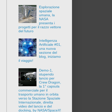
Esplorazione
spaziale
umana, la
NASA
presenta i
progetti per il razzo vettore
del futuro
Intelligenza
Artificiale #01,
una nuova
sezione del
blog, iniziamo
il viaggio!
Demo-1,
stupendo
lancio per
Crew Dragon,
la 1° capsula
commerciale per il
trasporto umano in orbita
verso la Stazione Spaziale
Internazionale, diretta
video del lancio e del
docking, by NASA/SpaceX!