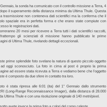
° Gennaio, la sonda ha comunicato con il controllo missione a Terra, 4
dopo il superamento della distanza minima da Ultima Thule. Questa
a trasmissione non conteneva dati scientifici ma la conferma che il
olo spaziale era in perfetta forma e che erano state compiute con
esso le registrazioni dati.
rreranno 20 mesi per ricevere a Terra tutti i dati scientifici raccolti,
 frattempo gli scienziati di missione hanno pubblicato le prime
gini di Ultima Thule, rivelando dettagli eccezionali.
te prime splendide foto svelano la natura di questo piccolo oggetto
 ad oggi sconosciuto. La foto in cima al post è proprio la prima
gine ad essere stata ricevuta a Terra e vediamo bene che l'oggetto
ste è composto da due sfere in contatto tra loro.
oto è stata ripresa alle 6:01 (ita) del 1° Gennaio dallo strumento
RI (Long-Range Reconnaissance Imager), dalla distanza di 28.000
a Ultima Thule e con una risoluzione originale di 140 metri/pixel.
sotto avete invece la prima foto a colori del corpo celeste