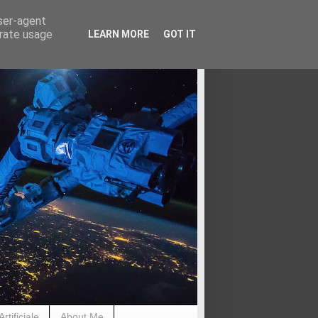
user-agent
erate usage
LEARN MORE
GOT IT
rtificiale
About Me