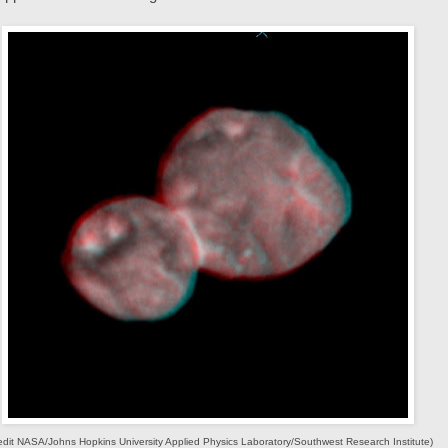
edit NASA/Johns Hopkins University Applied Physics Laboratory/Southwest Research Institute)