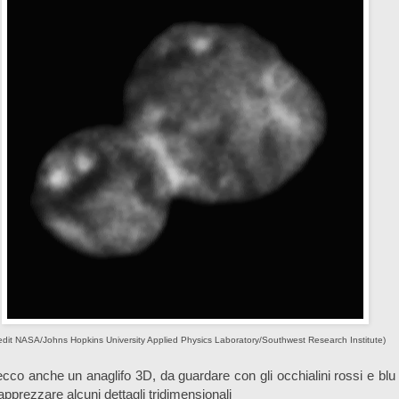
edit NASA/Johns Hopkins University Applied Physics Laboratory/Southwest Research Institute)
cco anche un anaglifo 3D, da guardare con gli occhialini rossi e blu
apprezzare alcuni dettagli tridimensionali