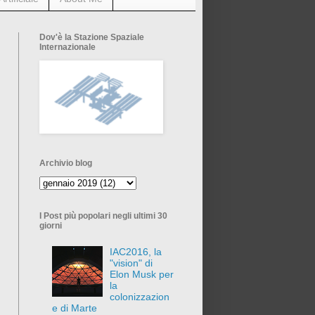
Dov'è la Stazione Spaziale
Internazionale
Archivio blog
I Post più popolari negli ultimi 30
giorni
IAC2016, la
"vision" di
Elon Musk per
la
colonizzazion
e di Marte