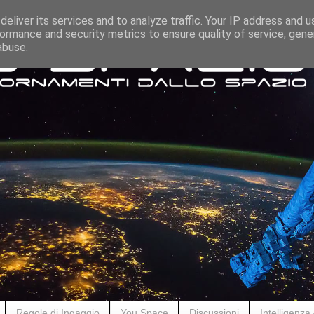
eliver its services and to analyze traffic. Your IP address and 
ormance and security metrics to ensure quality of service, gen
abuse.
Regole di Ingaggio
You Space
Discussioni
Intelligenza A