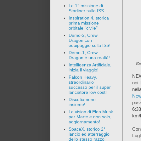
La 1° missione di
Starliner sulla ISS
Inspiration 4, storica
prima missione
orbitale "civile"
Demo-2, Crew
Dragon con
equipaggio sulla ISS!
Demo-1, Crew
Dragon è una realtà!
(Cr
Intelligenza Artificiale,
inizia il viaggio!
NEWS
Falcon Heavy,
straordinario
noi 
successo per il super
nell
lanciatore low cost!
New
Discutiamone
pass
insieme!
6:33
La vision di Elon Musk
km/
per Marte e non solo,
aggiornamento!
Cono
SpaceX, storico 2°
lancio ed atterraggio
Lugl
dello stesso razzo