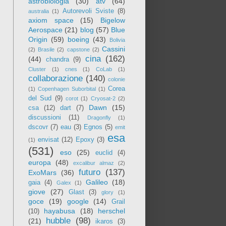
astrobiologia
(30)
atv
(64)
Autorevoli Sviste
(8)
australia
(1)
axiom space
(15)
Bigelow
Aerospace
(21)
blog
(57)
Blue
Origin
(59)
boeing
(43)
Bolivia
Cassini
(2)
Brasile
(2)
capstone
(2)
cina
(162)
(44)
chandra
(9)
Cluster
(1)
cnes
(1)
CoLab
(1)
collaborazione
(140)
colonie
Corea
(1)
Copenhagen Suborbital
(1)
del Sud
(9)
corot
(1)
Cryosat-2
(2)
Dawn
(15)
csa
(12)
dart
(7)
discussioni
(11)
Dragonfly
(1)
dscovr
(7)
eau
(3)
Egnos
(5)
emit
esa
envisat
(12)
Epoxy
(3)
(1)
(531)
eso
(25)
euclid
(4)
europa
(48)
excalibur almaz
(2)
futuro
(137)
ExoMars
(36)
Galileo
(18)
gaia
(4)
Galex
(1)
giove
(27)
Glast
(3)
glory
(1)
goce
(19)
google
(14)
Grail
hayabusa
(18)
herschel
(10)
hubble
(98)
(21)
ikaros
(3)