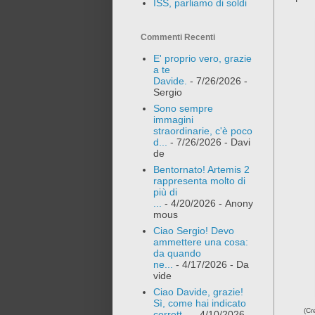
ISS, parliamo di soldi
Commenti Recenti
E' proprio vero, grazie
a te
Davide.
- 7/26/2026
-
Sergio
Sono sempre
immagini
straordinarie, c'è poco
d...
- 7/26/2026
- Davi
de
Bentornato! Artemis 2
rappresenta molto di
più di
...
- 4/20/2026
- Anony
mous
Ciao Sergio! Devo
ammettere una cosa:
da quando
ne...
- 4/17/2026
- Da
vide
Ciao Davide, grazie!
Sì, come hai indicato
(Cr
corrett...
- 4/10/2026
-