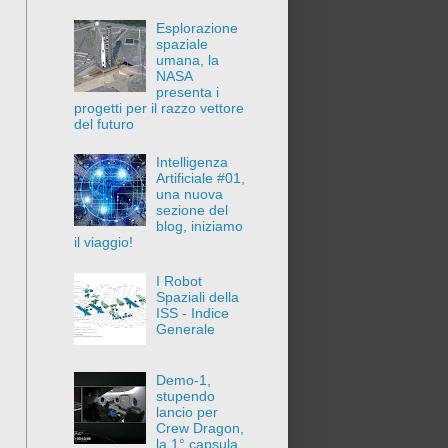
Esplorazione
spaziale
umana, la
NASA
presenta i
progetti per il razzo vettore
del futuro
Intelligenza
Artificiale #01,
una nuova
sezione del
blog, iniziamo
il viaggio!
I Robot
Spaziali della
ISS - Indice
Generale
Demo-1,
stupendo
lancio per
Crew Dragon,
la 1° capsula