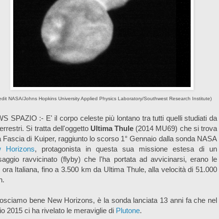
edit NASA/Johns Hopkins University Applied Physics Laboratory/Southwest Research Institute)
 SPAZIO :- E' il corpo celeste più lontano tra tutti quelli studiati da
terrestri. Si tratta dell'oggetto
Ultima Thule
(2014 MU69) che si trova
a Fascia di Kuiper, raggiunto lo scorso 1° Gennaio dalla sonda NASA
 Horizons
, protagonista in questa sua missione estesa di un
aggio ravvicinato (flyby) che l'ha portata ad avvicinarsi, erano le
 ora Italiana, fino a 3.500 km da Ultima Thule, alla velocità di 51.000
h.
sciamo bene New Horizons, è la sonda lanciata 13 anni fa che nel
io 2015 ci ha rivelato le meraviglie di
Plutone
.