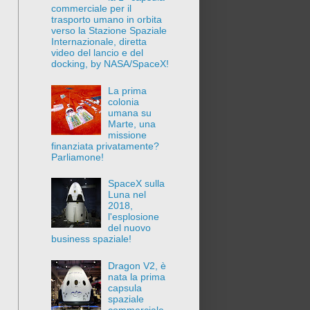
commerciale per il
trasporto umano in orbita
verso la Stazione Spaziale
Internazionale, diretta
video del lancio e del
docking, by NASA/SpaceX!
La prima
colonia
umana su
Marte, una
missione
finanziata privatamente?
Parliamone!
SpaceX sulla
Luna nel
2018,
l'esplosione
del nuovo
business spaziale!
Dragon V2, è
nata la prima
capsula
spaziale
commerciale