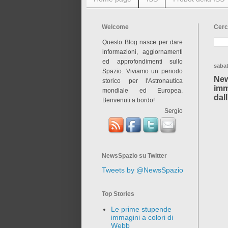
Welcome
Cerc
Questo Blog nasce per dare
informazioni, aggiornamenti
ed approfondimenti sullo
saba
Spazio. Viviamo un periodo
New
storico per l'Astronautica
imm
mondiale ed Europea.
dal
Benvenuti a bordo!
Sergio
NewsSpazio su Twitter
Tweets by @NewsSpazio
Top Stories
Le prime stupende
immagini a colori di
Webb