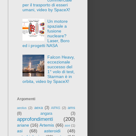
per il trasporto di esseri
umani, video by SpaceX!
Un motore
spaziale a
fusione
nucleare?
Laser, Boro
ed i progetti NASA
Falcon Heavy,
eccezionale
successo del
1° volo di test,
Starman è in
orbita, video by SpaceX!
Argomenti
aexa
(3)
ams
aeolus
(2)
AIPAS
(2)
(8)
angara
(3)
approfondimenti
(200)
ariane
(16)
Artemis
(66)
ase
(1)
asi
(68)
asteroidi
(48)