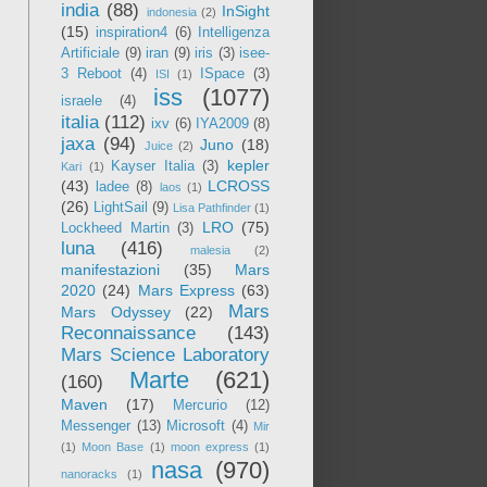
india
(88)
InSight
indonesia
(2)
(15)
inspiration4
(6)
Intelligenza
Artificiale
(9)
iran
(9)
iris
(3)
isee-
3 Reboot
(4)
ISpace
(3)
ISI
(1)
iss
(1077)
israele
(4)
italia
(112)
ixv
(6)
IYA2009
(8)
jaxa
(94)
Juno
(18)
Juice
(2)
kepler
Kayser Italia
(3)
Kari
(1)
(43)
LCROSS
ladee
(8)
laos
(1)
(26)
LightSail
(9)
Lisa Pathfinder
(1)
LRO
(75)
Lockheed Martin
(3)
luna
(416)
malesia
(2)
manifestazioni
(35)
Mars
2020
(24)
Mars Express
(63)
Mars
Mars Odyssey
(22)
Reconnaissance
(143)
Mars Science Laboratory
Marte
(621)
(160)
Maven
(17)
Mercurio
(12)
Messenger
(13)
Microsoft
(4)
Mir
(1)
Moon Base
(1)
moon express
(1)
nasa
(970)
nanoracks
(1)