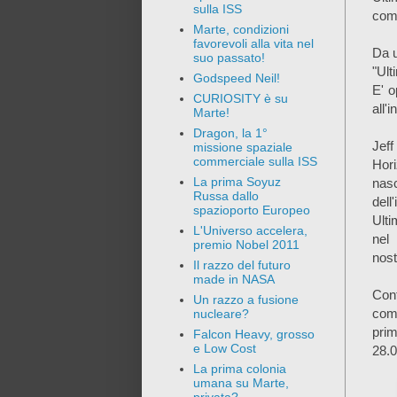
sulla ISS
come
Marte, condizioni
favorevoli alla vita nel
Da u
suo passato!
"Ult
Godspeed Neil!
E' o
CURIOSITY è su
all'
Marte!
Dragon, la 1°
Jef
missione spaziale
commerciale sulla ISS
Hor
La prima Soyuz
nasc
Russa dallo
dell
spazioporto Europeo
Ulti
L'Universo accelera,
nel 
premio Nobel 2011
nost
Il razzo del futuro
made in NASA
Con
Un razzo a fusione
comp
nucleare?
prim
Falcon Heavy, grosso
e Low Cost
28.
La prima colonia
umana su Marte,