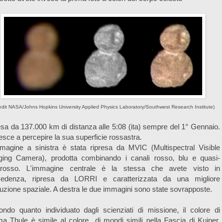
edit NASA/Johns Hopkins University Applied Physics Laboratory/Southwest Research Institute)
esa da 137.000 km di distanza alle 5:08 (ita) sempre del 1° Gennaio.
iesce a percepire la sua superficie rossastra.
magine a sinistra è stata ripresa da MVIC (Multispectral Visible
ging Camera), prodotta combinando i canali rosso, blu e quasi-
rarosso. L'immagine centrale è la stessa che avete visto in
cedenza, ripresa da LORRI e caratterizzata da una migliore
luzione spaziale. A destra le due immagini sono state sovrapposte.
ndo quanto individuato dagli scienziati di missione, il colore di
ma Thule è simile al colore di mondi simili nella Fascia di Kuiper,