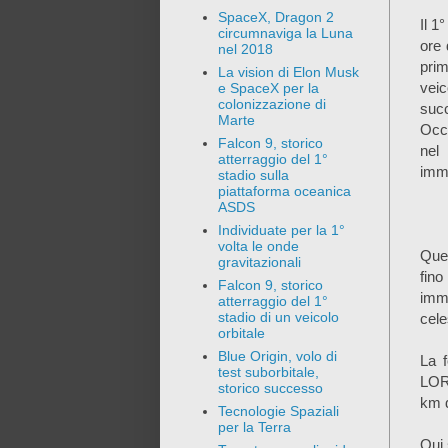
SpaceX, Dragon 2
Il 1
circumnaviga la Luna
ore 
nel 2018
prim
La vision di Elon Musk
veic
e SpaceX per la
colonizzazione di
succ
Marte
Occo
Falcon 9, storico
nel
atterraggio del 1°
imma
stadio sulla
piattaforma oceanica
ASDS
Individuate per la 1°
volta le onde
Ques
gravitazionali
fino
Falcon 9, storico
imma
atterraggio del 1°
stadio di un veicolo
cele
orbitale
Blue Origin, volo di
La f
test suborbitale,
LOR
storico successo
km d
Tecnologie Spaziali
per la Terra
Qui 