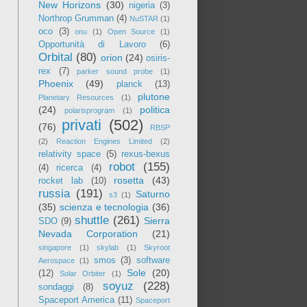
New Horizons
(30)
nigeria
(3)
Northrop Grumman
(4)
NuSTAR
(1)
oco
(3)
onu
(1)
Open Source
(1)
Opportunità di Lavoro
(6)
Orbital
(80)
orion
(24)
osiris-
rex
(7)
parker sound probe
(1)
Phoenix
(49)
planck
(13)
plutone
Planetary Resources
(1)
(24)
politica
polarisprogram
(1)
privati
(502)
(76)
RBSP
(2)
Reaction Engines Limited
(2)
relativity space
(5)
rexus-bexus
robot
(155)
(4)
ricerca
(4)
rosetta
(43)
rocket lab
(10)
russia
(191)
Saturno
s3
(1)
(35)
scienza e tecnologia
(36)
shuttle
(261)
Sierra
SDO
(9)
Nevada Corporation
(21)
singapore
(1)
skylab
(1)
Skyroot
smos
(3)
software
Aerospace
(1)
Sole
(20)
(12)
Solar Orbiter
(1)
soyuz
(228)
sondaggi
(8)
Spaceport America
(11)
Spaceport