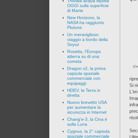
Trovata acqua liquida
OGGI sulla superficie
di Marte
New Horizons, la
NASA ha raggiunto
Plutone
Un meraviglioso
viaggio a bordo della
Soyuz
Rosetta, l'Europa
atterra su di una
cometa
(Cr
Dragon v2, la prima
capsula spaziale
commerciale con
ripr
equipaggi
Si r
HDEV, la Terra in
L'im
diretta
Ima
Nuovo brevetto USA
inf
per aumentare la
pre
sicurezza in Internet
riso
Chang'e-3, la Cina è
sulla Luna
Seco
Cygnus, la 2° capsula
spaziale commerciale
Ulti