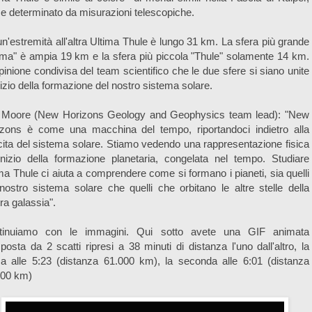
 determinato da misurazioni telescopiche.
n'estremità all'altra Ultima Thule è lungo 31 km. La sfera più grande
ima" è ampia 19 km e la sfera più piccola "Thule" solamente 14 km.
pinione condivisa del team scientifico che le due sfere si siano unite
inizio della formazione del nostro sistema solare.
f Moore (New Horizons Geology and Geophysics team lead): "New
izons è come una macchina del tempo, riportandoci indietro alla
ita del sistema solare. Stiamo vedendo una rappresentazione fisica
'inizio della formazione planetaria, congelata nel tempo. Studiare
ma Thule ci aiuta a comprendere come si formano i pianeti, sia quelli
nostro sistema solare che quelli che orbitano le altre stelle della
ra galassia".
tinuiamo con le immagini. Qui sotto avete una GIF animata
osta da 2 scatti ripresi a 38 minuti di distanza l'uno dall'altro, la
a alle 5:23 (distanza 61.000 km), la seconda alle 6:01 (distanza
000 km)