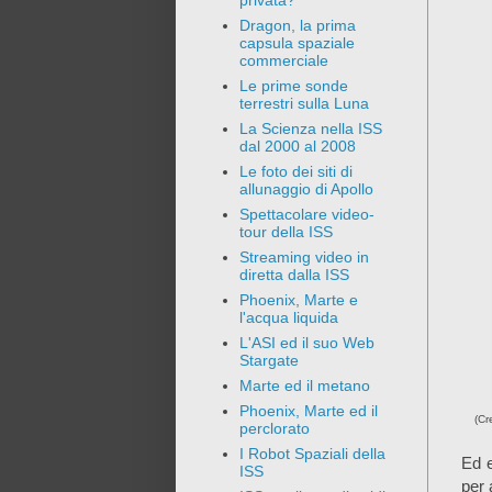
privata?
Dragon, la prima
capsula spaziale
commerciale
Le prime sonde
terrestri sulla Luna
La Scienza nella ISS
dal 2000 al 2008
Le foto dei siti di
allunaggio di Apollo
Spettacolare video-
tour della ISS
Streaming video in
diretta dalla ISS
Phoenix, Marte e
l'acqua liquida
L'ASI ed il suo Web
Stargate
Marte ed il metano
Phoenix, Marte ed il
(Cr
perclorato
I Robot Spaziali della
Ed e
ISS
per 