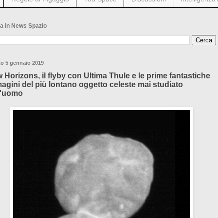
a in News Spazio
to 5 gennaio 2019
 Horizons, il flyby con Ultima Thule e le prime fantastiche
agini del più lontano oggetto celeste mai studiato
l'uomo