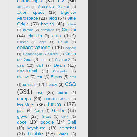
astrobiologia
(30)
atv
(64)
Autorevoli Sviste
(8)
australia
(1)
axiom space
(15)
Bigelow
Aerospace
(21)
blog
(57)
Blue
Origin
(59)
boeing
(43)
Bolivia
Cassini
(2)
Brasile
(2)
capstone
(2)
cina
(162)
(44)
chandra
(9)
Cluster
(1)
cnes
(1)
CoLab
(1)
collaborazione
(140)
colonie
Corea
(1)
Copenhagen Suborbital
(1)
del Sud
(9)
corot
(1)
Cryosat-2
(2)
Dawn
(15)
csa
(12)
dart
(7)
discussioni
(11)
Dragonfly
(1)
dscovr
(7)
eau
(3)
Egnos
(5)
emit
esa
envisat
(12)
Epoxy
(3)
(1)
(531)
eso
(25)
euclid
(4)
europa
(48)
excalibur almaz
(2)
futuro
(137)
ExoMars
(36)
Galileo
(18)
gaia
(4)
Galex
(1)
giove
(27)
Glast
(3)
glory
(1)
goce
(19)
google
(14)
Grail
hayabusa
(18)
herschel
(10)
hubble
(98)
(21)
ikaros
(3)