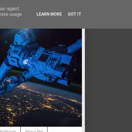
user-agent
erate usage
LEARN MORE
GOT IT
rtificiale
About Me