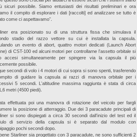
iù sicuri possibile. Siamo entusiasti dei risultati preliminari e ora
amo il compito di esplorare i dati [raccolti] ed analizzare se tutto è
ato come ci aspettavamo".
rliner era posizionato su di una struttura fissa che simulava il
ondo stadio del razzo vettore su cui è installata la capsula.
ulando un evento di abort, quattro motori dedicati (Launch Abort
ne) di CST-100 ed alcuni motori per controllarne l'assetto orbitale si
o accesi simultaneamente per spingere via la capsula il più
cemente possibile.
ue secondi di volo i 4 motori di cui sopra si sono spenti, trasferendo
compito di guidare la capsula ai razzi di manovra orbitale per i
essivi 5 secondi. L'altitudine massima raggiunta è stata di circa
,6 metri (4500 piedi).
ata effettuata poi una manovra di rotazione del veicolo per fargli
mere la posizione di atterraggio. Due dei 3 paracadute principali di
liner si sono dispiegati a circa 30 secondi dall'inizio del test ed il
ulo di servizio della capsula si è separato dal modulo con
uipaggio pochi secondi dopo.
ene Starliner sia progettato con 3 paracadute, ne sono sufficienti 2