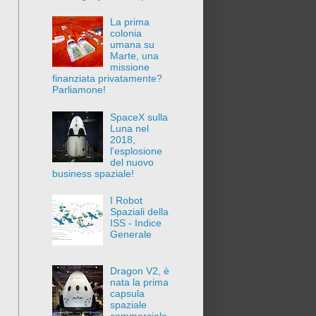
La prima
colonia
umana su
Marte, una
missione
finanziata privatamente?
Parliamone!
SpaceX sulla
Luna nel
2018,
l'esplosione
del nuovo
business spaziale!
I Robot
Spaziali della
ISS - Indice
Generale
Dragon V2, è
nata la prima
capsula
spaziale
commerciale