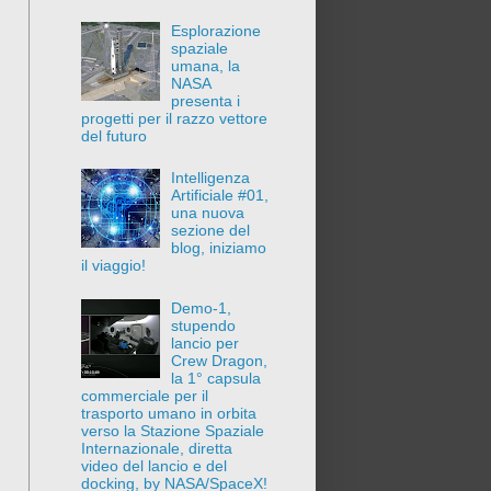
Esplorazione
spaziale
umana, la
NASA
presenta i
progetti per il razzo vettore
del futuro
Intelligenza
Artificiale #01,
una nuova
sezione del
blog, iniziamo
il viaggio!
Demo-1,
stupendo
lancio per
Crew Dragon,
la 1° capsula
commerciale per il
trasporto umano in orbita
verso la Stazione Spaziale
Internazionale, diretta
video del lancio e del
docking, by NASA/SpaceX!