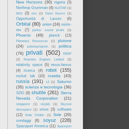
New Horizons
(30)
nigeria
(3)
Northrop Grumman
(4)
NuSTAR
(1)
oco
(3)
onu
(1)
Open Source
(1)
Opportunità di Lavoro
(6)
Orbital
(80)
orion
(24)
osiris-
rex
(7)
parker sound probe
(1)
Phoenix
(49)
planck
(13)
plutone
Planetary Resources
(1)
(24)
politica
polarisprogram
(1)
privati
(502)
(76)
RBSP
(2)
Reaction Engines Limited
(2)
relativity space
(5)
rexus-bexus
robot
(155)
(4)
ricerca
(4)
rosetta
(43)
rocket lab
(10)
russia
(191)
Saturno
s3
(1)
(35)
scienza e tecnologia
(36)
shuttle
(261)
Sierra
SDO
(9)
Nevada Corporation
(21)
singapore
(1)
skylab
(1)
Skyroot
smos
(3)
software
Aerospace
(1)
Sole
(20)
(12)
Solar Orbiter
(1)
soyuz
(228)
sondaggi
(8)
Spaceport America
(11)
Spaceport