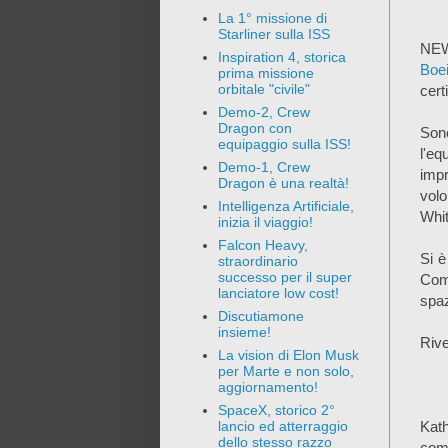
La 1° missione di
Starliner sulla ISS
NEW
Inspiration 4, storica
Boe
prima missione
orbitale "civile"
cert
Demo-2, Crew
Dragon con
Sono
equipaggio sulla ISS!
l'e
Demo-1, Crew
impr
Dragon è una realtà!
volo
Intelligenza Artificiale,
Whi
inizia il viaggio!
Falcon Heavy,
Si è
straordinario
successo per il super
Com
lanciatore low cost!
spaz
Discutiamone
insieme!
Rive
La vision di Elon Musk
per Marte e non solo,
aggiornamento!
SpaceX, storico 2°
Kat
lancio ed atterraggio
dello stesso razzo
come