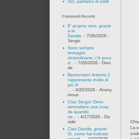
ISS, parliamo di soldi
Commenti Recenti
E' proprio vero, grazie
a te
Davide.
- 7/26/2026
-
Sergio
Sono sempre
immagini
straordinarie, c'è poco
d...
- 7/26/2026
- Davi
de
Bentornato! Artemis 2
rappresenta molto di
più di
...
- 4/20/2026
- Anony
mous
Ciao Sergio! Devo
ammettere una cosa:
da quando
ne...
- 4/17/2026
- Da
Chiu
vide
La s
Ciao Davide, grazie!
cost
Sì, come hai indicato
corrett...
- 4/10/2026
-