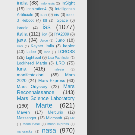
india
(88)
InSight
indonesia
(2)
(15)
inspiration4
(6)
Intelligenza
Artificiale
(9)
iran
(9)
iris
(3)
isee-
3 Reboot
(4)
ISpace
(3)
ISI
(1)
iss
(1077)
israele
(4)
italia
(112)
ixv
(6)
IYA2009
(8)
jaxa
(94)
Juno
(18)
Juice
(2)
kepler
Kayser Italia
(3)
Kari
(1)
(43)
LCROSS
ladee
(8)
laos
(1)
(26)
LightSail
(9)
Lisa Pathfinder
(1)
LRO
(75)
Lockheed Martin
(3)
luna
(416)
malesia
(2)
manifestazioni
(35)
Mars
2020
(24)
Mars Express
(63)
Mars
Mars Odyssey
(22)
Reconnaissance
(143)
Mars Science Laboratory
Marte
(621)
(160)
Maven
(17)
Mercurio
(12)
Messenger
(13)
Microsoft
(4)
Mir
(1)
Moon Base
(1)
moon express
(1)
nasa
(970)
nanoracks
(1)