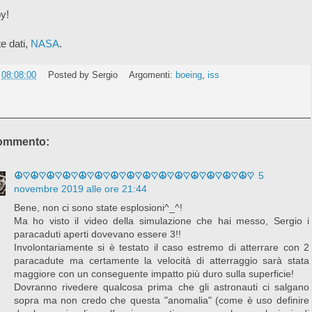
y!
e dati,
NASA
.
e
08:08:00
Posted by
Sergio
Argomenti:
boeing
,
iss
ommento:
☮♡☮♡☮♡☮♡☮♡☮♡☮♡☮♡☮♡☮♡☮♡☮♡☮♡☮♡☮♡
5
novembre 2019 alle ore 21:44
Bene, non ci sono state esplosioni^_^!
Ma ho visto il video della simulazione che hai messo, Sergio i
paracaduti aperti dovevano essere 3!!
Involontariamente si è testato il caso estremo di atterrare con 2
paracadute ma certamente la velocità di atterraggio sarà stata
maggiore con un conseguente impatto più duro sulla superficie!
Dovranno rivedere qualcosa prima che gli astronauti ci salgano
sopra ma non credo che questa "anomalia" (come è uso definire