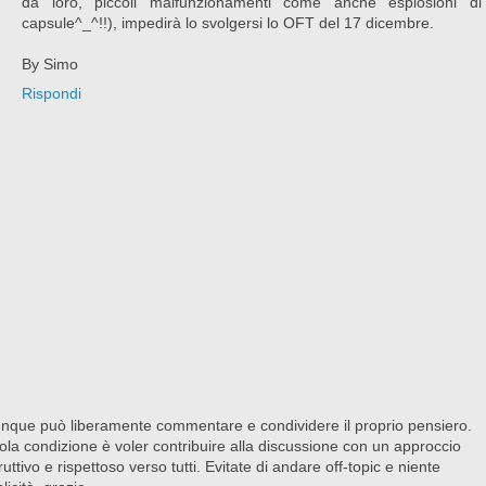
da loro, piccoli malfunzionamenti come anche esplosioni di
capsule^_^!!), impedirà lo svolgersi lo OFT del 17 dicembre.
By Simo
Rispondi
nque può liberamente commentare e condividere il proprio pensiero.
ola condizione è voler contribuire alla discussione con un approccio
ruttivo e rispettoso verso tutti. Evitate di andare off-topic e niente