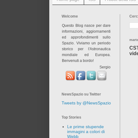
Welcome
Cerc
Questo Blog nasce per dare
informazioni, aggiornamenti
ed approfondimenti sullo
mart
Spazio. Viviamo un periodo
CST
storico per l'Astronautica
vid
mondiale ed Europea.
Benvenuti a bordo!
Sergio
NewsSpazio su Twitter
Tweets by @NewsSpazio
Top Stories
Le prime stupende
immagini a colori di
Webb