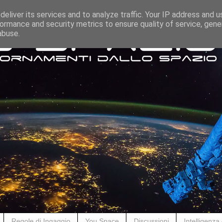
eliver its services and to analyze traffic. Your IP address and 
ormance and security metrics to ensure quality of service, gen
abuse.
Regole di Ingaggio
You Space
Discussioni
Intelligenza A