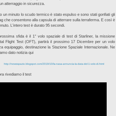
un atterraggio in sicurezza.
 un minuto lo scudo termico è stato espulso e sono stati gonfiati gli
ag che consentono alla capsula di atterrare sulla terraferma. E così è
nuto. L'intero test è durato 95 secondi.
rossima sfida è il 1° volo spaziale di test di Starliner, la missione
tal Flight Test (OFT), partirà il prossimo 17 Dicembre per un volo
a equipaggio, destinazione la Stazione Spaziale Internazionale. Ne
amo dato notizia qui
http://newsspazio.blogspot.com/2019/10/la-nasa-annuncia-la-data-del-1-volo-di.html
ra rivediamo il test