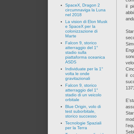
SpaceX, Dragon 2
il p
circumnaviga la Luna
abbi
nel 2018
and
La vision di Elon Musk
e SpaceX per la
Sta
colonizzazione di
Marte
sec
Falcon 9, storico
Sim
atterraggio del 1°
Engi
stadio sulla
son
piattaforma oceanica
ASDS
velo
Cinq
Individuate per la 1°
volta le onde
il 
gravitazionali
succ
Falcon 9, storico
1371
atterraggio del 1°
stadio di un veicolo
orbitale
E'st
assu
Blue Origin, volo di
test suborbitale,
Star
storico successo
mod
Tecnologie Spaziali
l'eq
per la Terra
Sebb