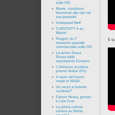
sulla ISS
Marte, condizioni
favorevoli alla vita nel
suo passato!
Godspeed Neil!
CURIOSITY è su
Marte!
Dragon, la 1°
E qu
missione spaziale
commerciale sulla ISS
La prima Soyuz
Russa dallo
spazioporto Europeo
L'Universo accelera,
premio Nobel 2011
Il razzo del futuro
made in NASA
Un razzo a fusione
nucleare?
Falcon Heavy, grosso
e Low Cost
La prima colonia
umana su Marte,