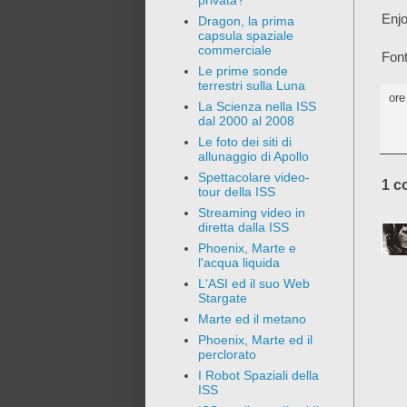
privata?
Enjo
Dragon, la prima
capsula spaziale
commerciale
Font
Le prime sonde
terrestri sulla Luna
or
La Scienza nella ISS
dal 2000 al 2008
Le foto dei siti di
allunaggio di Apollo
Spettacolare video-
1 c
tour della ISS
Streaming video in
diretta dalla ISS
Phoenix, Marte e
l'acqua liquida
L'ASI ed il suo Web
Stargate
Marte ed il metano
Phoenix, Marte ed il
perclorato
I Robot Spaziali della
ISS