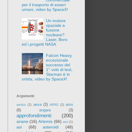
per il trasporto di esseri
umani, video by SpaceX!
Un motore
spaziale a
fusione
nucleare?
Laser, Boro
ed i progetti NASA
Falcon Heavy,
eccezionale
successo del
1° volo di test,
Starman è in
orbita, video by SpaceX!
Argomenti
aexa
(3)
ams
aeolus
(2)
AIPAS
(2)
(8)
angara
(3)
approfondimenti
(200)
ariane
(16)
Artemis
(66)
ase
(1)
asi
(68)
asteroidi
(48)