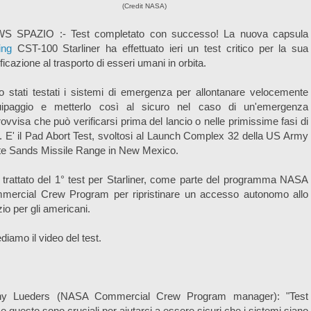
(Credit NASA)
S SPAZIO :- Test completato con successo! La nuova capsula
ing
CST-100 Starliner ha effettuato ieri un test critico per la sua
ificazione al trasporto di esseri umani in orbita.
 stati testati i sistemi di emergenza per allontanare velocemente
quipaggio e metterlo così al sicuro nel caso di un'emergenza
ovvisa che può verificarsi prima del lancio o nelle primissime fasi di
. E' il Pad Abort Test, svoltosi al Launch Complex 32 della US Army
te Sands Missile Range in New Mexico.
 trattato del 1° test per Starliner, come parte del programma NASA
mercial Crew Program per ripristinare un accesso autonomo allo
io per gli americani.
diamo il video del test.
hy Lueders (NASA Commercial Crew Program manager): "Test
 questo sono cruciali per aiutarci a essere sicuri che i sistemi siano