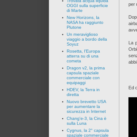
Trovata acqua liquida
per 
OGGI sulla superficie
di Marte
Dopo
New Horizons, la
NASA ha raggiunto
airb
Plutone
avve
Un meraviglioso
viaggio a bordo della
La p
Soyuz
Orbi
Rosetta, l'Europa
senz
atterra su di una
cometa
abbi
Dragon v2, la prima
capsula spaziale
commerciale con
equipaggi
Ed o
HDEV, la Terra in
diretta
Nuovo brevetto USA
per aumentare la
sicurezza in Internet
Chang'e-3, la Cina è
sulla Luna
Cygnus, la 2° capsula
spaziale commerciale