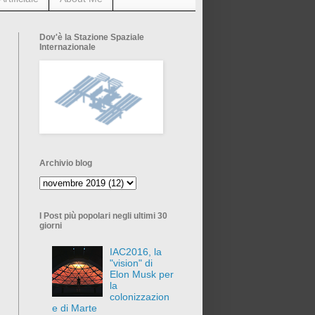
Dov'è la Stazione Spaziale
Internazionale
Archivio blog
I Post più popolari negli ultimi 30
giorni
IAC2016, la
"vision" di
Elon Musk per
la
colonizzazion
e di Marte