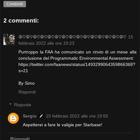
Condividi
2 commenti:
☮♡☮♡☮♡☮♡☮♡☮♡☮♡☮♡☮♡☮♡☮♡☮♡☮♡☮♡☮♡
15
febbraio 2022 alle ore 19:23
Purtroppo la FAA ha comunicato un rinvio di un mese alla
conclusione del Programmatic Environmental Assessment:
https://twitter.com/faanews/status/1493299064359866368?
s=21
By Simo
Rispondi
Risposte
Sergio
15 febbraio 2022 alle ore 19:55
Aspetterei a fare le valigie per Starbase!
Rispondi