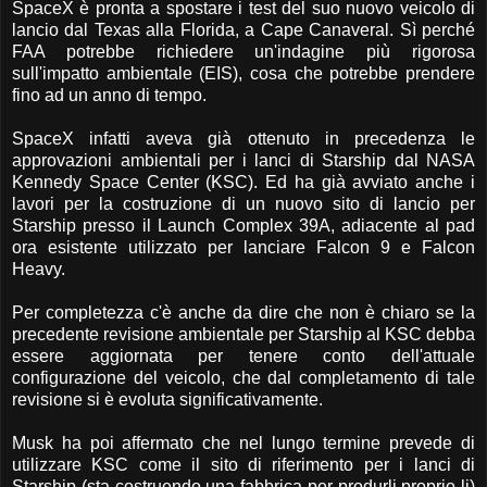
SpaceX è pronta a spostare i test del suo nuovo veicolo di
lancio dal Texas alla Florida, a Cape Canaveral. Sì perché
FAA potrebbe richiedere un'indagine più rigorosa
sull'impatto ambientale (EIS), cosa che potrebbe prendere
fino ad un anno di tempo.
SpaceX infatti aveva già ottenuto in precedenza le
approvazioni ambientali per i lanci di Starship dal NASA
Kennedy Space Center (KSC). Ed ha già avviato anche i
lavori per la costruzione di un nuovo sito di lancio per
Starship presso il Launch Complex 39A, adiacente al pad
ora esistente utilizzato per lanciare Falcon 9 e Falcon
Heavy.
Per completezza c'è anche da dire che non è chiaro se la
precedente revisione ambientale per Starship al KSC debba
essere aggiornata per tenere conto dell'attuale
configurazione del veicolo, che dal completamento di tale
revisione si è evoluta significativamente.
Musk ha poi affermato che nel lungo termine prevede di
utilizzare KSC come il sito di riferimento per i lanci di
Starship (sta costruendo una fabbrica per produrli proprio li)