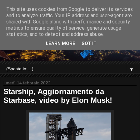
This site uses cookies from Google to deliver its services
and to analyze traffic. Your IP address and user-agent are
shared with Google along with performance and security
metrics to ensure quality of service, generate usage
statistics, and to detect and address abuse.
LEARN MORE
GOT IT
▼
lunedì 14 febbraio 2022
Starship, Aggiornamento da
Starbase, video by Elon Musk!