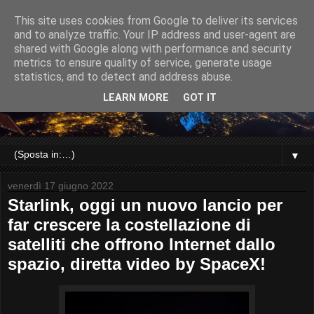
This site uses cookies from Google to deliver its services
and to analyze traffic. Your IP address and user-agent are
shared with Google along with performance and security
metrics to ensure quality of service, generate usage
statistics, and to detect and address abuse.
LEARN MORE
GOT IT
▼
venerdì 17 giugno 2022
Starlink, oggi un nuovo lancio per
far crescere la costellazione di
satelliti che offrono Internet dallo
spazio, diretta video by SpaceX!