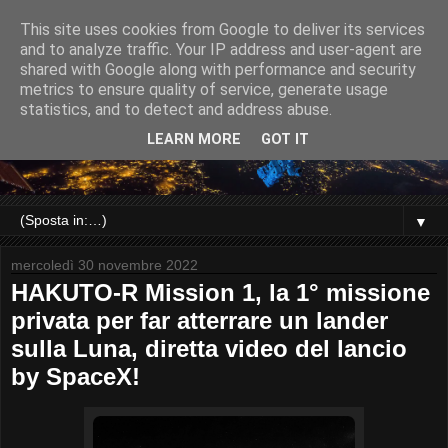
This site uses cookies from Google to deliver its services
and to analyze traffic. Your IP address and user-agent are
shared with Google along with performance and security
metrics to ensure quality of service, generate usage
statistics, and to detect and address abuse.
LEARN MORE
GOT IT
▼
mercoledì 30 novembre 2022
HAKUTO-R Mission 1, la 1° missione
privata per far atterrare un lander
sulla Luna, diretta video del lancio
by SpaceX!