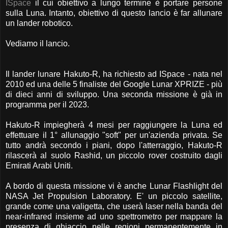
ISpace
il cui obiettivo a lungo termine è portare persone
sulla Luna. Intanto, obiettivo di questo lancio è far allunare
un lander robotico.
Vediamo il lancio.
Il lander lunare Hakuto-R, ha richiesto ad ISpace - nata nel
2010 ed una delle 5 finaliste del Google Lunar XPRIZE - più
di dieci anni di sviluppo. Una seconda missione è già in
programma per il 2023.
Hakuto-R impiegherà 4 mesi per raggiungere la Luna ed
effettuare il 1° allunaggio "soft" per un'azienda privata. Se
tutto andrà secondo i piani, dopo l'atterraggio, Hakuto-R
rilascerà al suolo Rashid, un piccolo rover costruito dagli
Emirati Arabi Uniti.
A bordo di questa missione vi è anche Lunar Flashlight del
NASA Jet Propulsion Laboratory. E' un piccolo satellite,
grande come una valigetta, che userà laser nella banda del
near-infrared insieme ad uno spettrometro per mappare la
presenza di ghiaccio nelle regioni permanentemente in