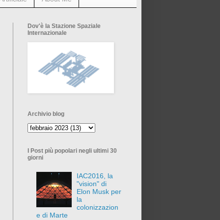
Dov'è la Stazione Spaziale
Internazionale
Archivio blog
I Post più popolari negli ultimi 30
giorni
IAC2016, la
"vision" di
Elon Musk per
la
colonizzazion
e di Marte