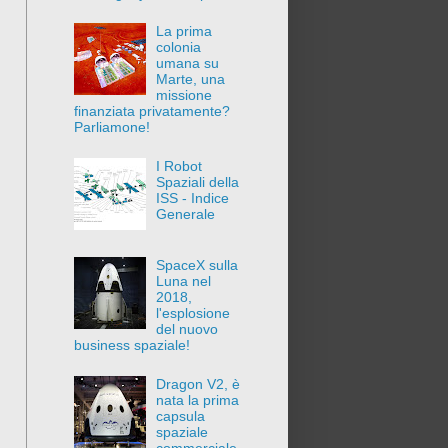
La prima
colonia
umana su
Marte, una
missione
finanziata privatamente?
Parliamone!
I Robot
Spaziali della
ISS - Indice
Generale
SpaceX sulla
Luna nel
2018,
l'esplosione
del nuovo
business spaziale!
Dragon V2, è
nata la prima
capsula
spaziale
commerciale