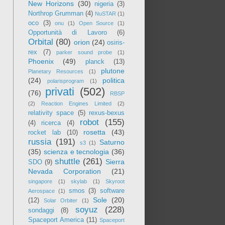
New Horizons
(30)
nigeria
(3)
Northrop Grumman
(4)
NuSTAR
(1)
oco
(3)
onu
(1)
Open Source
(1)
Opportunità di Lavoro
(6)
Orbital
(80)
orion
(24)
osiris-
rex
(7)
parker sound probe
(1)
Phoenix
(49)
planck
(13)
plutone
Planetary Resources
(1)
(24)
politica
polarisprogram
(1)
privati
(502)
(76)
RBSP
(2)
Reaction Engines Limited
(2)
relativity space
(5)
rexus-bexus
robot
(155)
(4)
ricerca
(4)
rosetta
(43)
rocket lab
(10)
russia
(191)
Saturno
s3
(1)
(35)
scienza e tecnologia
(36)
shuttle
(261)
Sierra
SDO
(9)
Nevada Corporation
(21)
singapore
(1)
skylab
(1)
Skyroot
smos
(3)
software
Aerospace
(1)
Sole
(20)
(12)
Solar Orbiter
(1)
soyuz
(228)
sondaggi
(8)
Spaceport America
(11)
Spaceport