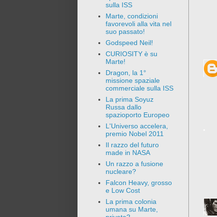
sulla ISS
Marte, condizioni
favorevoli alla vita nel
suo passato!
Godspeed Neil!
CURIOSITY è su
Marte!
Dragon, la 1°
missione spaziale
commerciale sulla ISS
La prima Soyuz
Russa dallo
spazioporto Europeo
L'Universo accelera,
premio Nobel 2011
Il razzo del futuro
made in NASA
Un razzo a fusione
nucleare?
Falcon Heavy, grosso
e Low Cost
La prima colonia
umana su Marte,