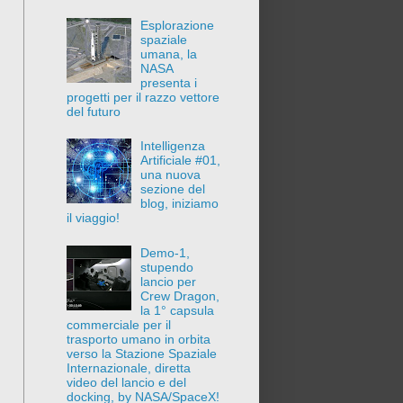
Esplorazione
spaziale
umana, la
NASA
presenta i
progetti per il razzo vettore
del futuro
Intelligenza
Artificiale #01,
una nuova
sezione del
blog, iniziamo
il viaggio!
Demo-1,
stupendo
lancio per
Crew Dragon,
la 1° capsula
commerciale per il
trasporto umano in orbita
verso la Stazione Spaziale
Internazionale, diretta
video del lancio e del
docking, by NASA/SpaceX!