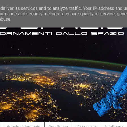
eliver its services and to analyze traffic. Your IP address and 
ormance and security metrics to ensure quality of service, gen
abuse.
Regole di Ingaggio
You Space
Discussioni
Intelligenza A