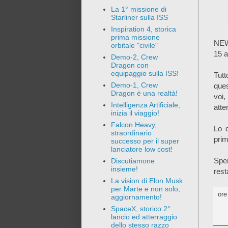
La 1° missione di
Starliner sulla ISS
Inspiration 4, storica
prima missione
NEWS
orbitale "civile"
15 a
Demo-2, Crew
Dragon con
equipaggio sulla ISS!
Tutt
Demo-1, Crew
ques
Dragon è una realtà!
voi,
Intelligenza Artificiale,
atte
inizia il viaggio!
Falcon Heavy,
Lo 
straordinario
prim
successo per il super
lanciatore low cost!
Sper
Discutiamone
insieme!
rest
La vision di Elon Musk
per Marte e non solo,
or
aggiornamento!
SpaceX, storico 2°
lancio ed atterraggio
dello stesso razzo