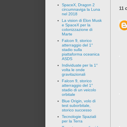
SpaceX, Dragon 2
11 
circumnaviga la Luna
nel 2018
La vision di Elon Musk
e SpaceX per la
colonizzazione di
Marte
Falcon 9, storico
atterraggio del 1°
stadio sulla
piattaforma oceanica
ASDS
Individuate per la 1°
volta le onde
gravitazionali
Falcon 9, storico
atterraggio del 1°
stadio di un veicolo
orbitale
Blue Origin, volo di
test suborbitale,
storico successo
Tecnologie Spaziali
per la Terra