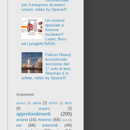
per il trasporto di esseri
umani, video by SpaceX!
Un motore
spaziale a
fusione
nucleare?
Laser, Boro
ed i progetti NASA
Falcon Heavy,
eccezionale
successo del
1° volo di test,
Starman è in
orbita, video by SpaceX!
Argomenti
aexa
(3)
ams
aeolus
(2)
AIPAS
(2)
(8)
angara
(3)
approfondimenti
(200)
ariane
(16)
Artemis
(66)
ase
(1)
asi
(68)
asteroidi
(48)