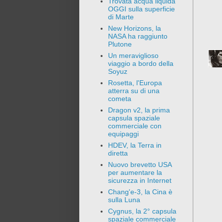
Trovata acqua liquida
OGGI sulla superficie
di Marte
New Horizons, la
NASA ha raggiunto
Plutone
Un meraviglioso
viaggio a bordo della
Soyuz
Rosetta, l'Europa
atterra su di una
cometa
Dragon v2, la prima
capsula spaziale
commerciale con
equipaggi
HDEV, la Terra in
diretta
Nuovo brevetto USA
per aumentare la
sicurezza in Internet
Chang'e-3, la Cina è
sulla Luna
Cygnus, la 2° capsula
spaziale commerciale