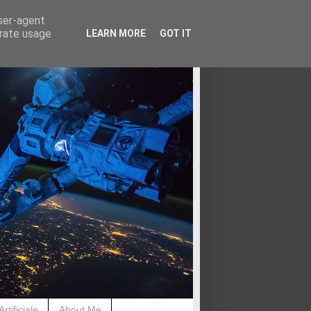
user-agent
erate usage
LEARN MORE
GOT IT
rtificiale
About Me