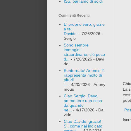
ISS, parliamo di soldi
Commenti Recenti
E' proprio vero, grazie
a te
Davide.
- 7/26/2026
-
Sergio
Sono sempre
immagini
straordinarie, c'è poco
d...
- 7/26/2026
- Davi
de
Bentornato! Artemis 2
rappresenta molto di
più di
Chiu
...
- 4/20/2026
- Anony
mous
La s
cost
Ciao Sergio! Devo
pubb
ammettere una cosa:
da quando
ne...
- 4/17/2026
- Da
Pos
vide
Iscri
Ciao Davide, grazie!
Sì, come hai indicato
corrett...
- 4/10/2026
-