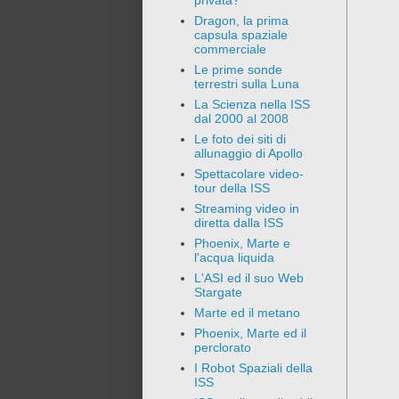
privata?
Dragon, la prima
capsula spaziale
commerciale
Le prime sonde
terrestri sulla Luna
La Scienza nella ISS
dal 2000 al 2008
Le foto dei siti di
allunaggio di Apollo
Spettacolare video-
tour della ISS
Streaming video in
diretta dalla ISS
Phoenix, Marte e
l'acqua liquida
L'ASI ed il suo Web
Stargate
Marte ed il metano
Phoenix, Marte ed il
perclorato
I Robot Spaziali della
ISS