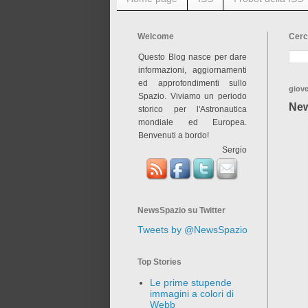
Welcome
Cerc
Questo Blog nasce per dare
informazioni, aggiornamenti
ed approfondimenti sullo
giove
Spazio. Viviamo un periodo
New
storico per l'Astronautica
mondiale ed Europea.
Benvenuti a bordo!
Sergio
NewsSpazio su Twitter
Tweets by @NewsSpazio
Top Stories
Le prime stupende
immagini a colori di
Webb