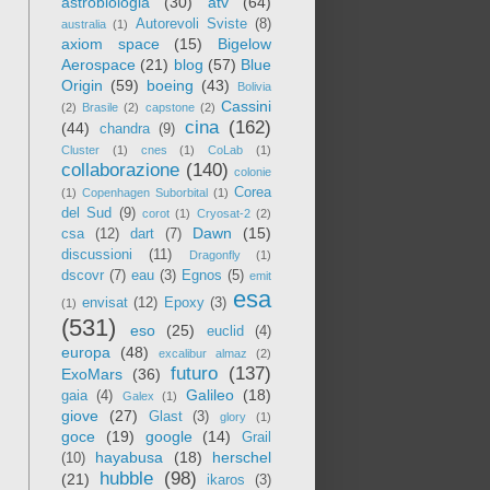
astrobiologia
(30)
atv
(64)
Autorevoli Sviste
(8)
australia
(1)
axiom space
(15)
Bigelow
Aerospace
(21)
blog
(57)
Blue
Origin
(59)
boeing
(43)
Bolivia
Cassini
(2)
Brasile
(2)
capstone
(2)
cina
(162)
(44)
chandra
(9)
Cluster
(1)
cnes
(1)
CoLab
(1)
collaborazione
(140)
colonie
Corea
(1)
Copenhagen Suborbital
(1)
del Sud
(9)
corot
(1)
Cryosat-2
(2)
Dawn
(15)
csa
(12)
dart
(7)
discussioni
(11)
Dragonfly
(1)
dscovr
(7)
eau
(3)
Egnos
(5)
emit
esa
envisat
(12)
Epoxy
(3)
(1)
(531)
eso
(25)
euclid
(4)
europa
(48)
excalibur almaz
(2)
futuro
(137)
ExoMars
(36)
Galileo
(18)
gaia
(4)
Galex
(1)
giove
(27)
Glast
(3)
glory
(1)
goce
(19)
google
(14)
Grail
hayabusa
(18)
herschel
(10)
hubble
(98)
(21)
ikaros
(3)