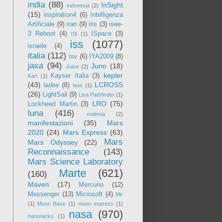
india
(88)
InSight
indonesia
(2)
(15)
inspiration4
(6)
Intelligenza
Artificiale
(9)
iran
(9)
iris
(3)
isee-
3 Reboot
(4)
ISpace
(3)
ISI
(1)
iss
(1077)
israele
(4)
italia
(112)
ixv
(6)
IYA2009
(8)
jaxa
(94)
Juno
(18)
Juice
(2)
kepler
Kayser Italia
(3)
Kari
(1)
(43)
LCROSS
ladee
(8)
laos
(1)
(26)
LightSail
(9)
Lisa Pathfinder
(1)
LRO
(75)
Lockheed Martin
(3)
luna
(416)
malesia
(2)
manifestazioni
(35)
Mars
2020
(24)
Mars Express
(63)
Mars
Mars Odyssey
(22)
Reconnaissance
(143)
Mars Science Laboratory
Marte
(621)
(160)
Maven
(17)
Mercurio
(12)
Messenger
(13)
Microsoft
(4)
Mir
(1)
Moon Base
(1)
moon express
(1)
nasa
(970)
nanoracks
(1)