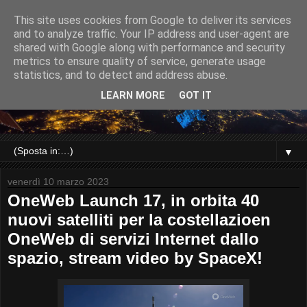
This site uses cookies from Google to deliver its services
and to analyze traffic. Your IP address and user-agent are
shared with Google along with performance and security
metrics to ensure quality of service, generate usage
statistics, and to detect and address abuse.
LEARN MORE
GOT IT
▼
venerdì 10 marzo 2023
OneWeb Launch 17, in orbita 40
nuovi satelliti per la costellazioen
OneWeb di servizi Internet dallo
spazio, stream video by SpaceX!