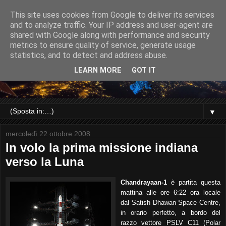
This site uses cookies from Google to deliver its services
and to analyze traffic. Your IP address and user-agent are
shared with Google along with performance and security
metrics to ensure quality of service, generate usage
statistics, and to detect and address abuse.
LEARN MORE
GOT IT
▼
mercoledì 22 ottobre 2008
In volo la prima missione indiana
verso la Luna
Chandrayaan-1
è partita questa
mattina alle ore 6:22 ora locale
dal Satish Dhawan Space Centre,
in orario perfetto, a bordo del
razzo vettore PSLV C11 (Polar