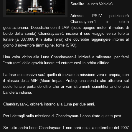
Satellite Launch Vehicle).
Adesso, PSLV posizionerà
Chandrayaan-1 in orbita
geostazionaria. Dopodiché con il LAM (liquid apogee motor, il motore di
bordo della sonda) Chandrayaan-1 inizierà il suo viaggio verso l'orbita
lunare (a 387.000 Km dalla Terra) che dovrebbe raggiungere intorno al
giorno 8 novembre (immagine, fonte ISRO).
Una volta vicino alla Luna Chandrayaan-1 inizierà a rallentare, per farsi
"catturare" dalla gravità lunare ed entrare così in orbita ellittica.
La fase successiva sarà quella di iniziare la missione vera e propria, con
il rilascio della MIP (Moon Impact Probe), una sonda che atterrerà sul
suolo lunare portando oltre che ai vari strumenti scientifici anche una
bandiera indiana.
Chandrayaan-1 orbiterà intorno alla Luna per due anni.
.
Per i dettagli sulla missione di Chandrayaan-1 consultate
questo
post
Se tutto andrà bene Chandrayaan-1 non sarà sola: a settembre del 2007